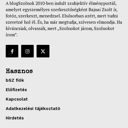
A blogSzolnok 2010-ben indult szubjektív élményportál,
amelyet egyszemélyes szerkesztőségként Bajnai Zsolt ír,
fotóz, szerkeszt, menedzsel. Elsősorban azért, mert tudni
szeretné hol él. És, ha már megtudja, szívesen elmondja. Ha
kíváncsiak, olvassák, mert „Szolnokot járom, Szolnokot
írom”.
ELŐFIZETÉS
Hasznos
Hasznos
bSZ fiók
Előfizetés
bSZ fiók
Kapcsolat
Előfizetés
Adatkezelési tájékoztató
Kapcsolat
Hirdetés
Adatkezelési tájékoztató
Hirdetés