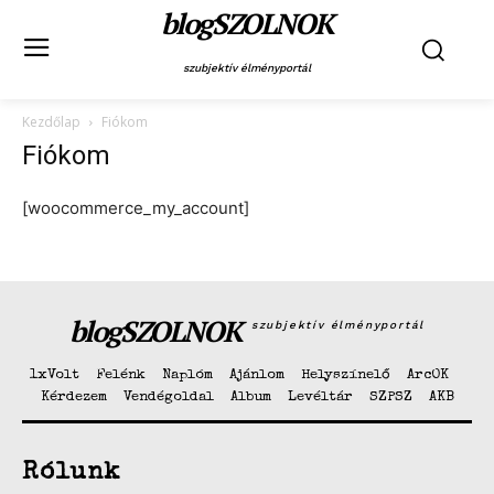
blogSZOLNOK
szubjektív élményportál
Kezdőlap
Fiókom
Fiókom
[woocommerce_my_account]
blogSZOLNOK
szubjektív élményportál
blogSZOLNOK
1xVolt
Felénk
Naplóm
Ajánlom
Helyszínelő
ArcOK
szubjektív élményportál
Kérdezem
Vendégoldal
Album
Levéltár
SZPSZ
AKB
Rólunk