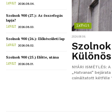
2026.08.04.
1XVOLT
Szolnok 900 (27.): Az összefogás
lapja?
1xVolt
2026.08.03.
1XVOLT
2026.08.06.
Szolnok 900 (26.): Előkészületi lap
Szolnok 
2026.08.02.
1XVOLT
Különös
Szolnok 900 (25.) Előtte, utána
2026.08.01.
1XVOLT
NYÁRI ISMÉTLÉS: A 9
„Hatvanas” bejárata 
csináltatott kétfél
ünnepi franciakártya