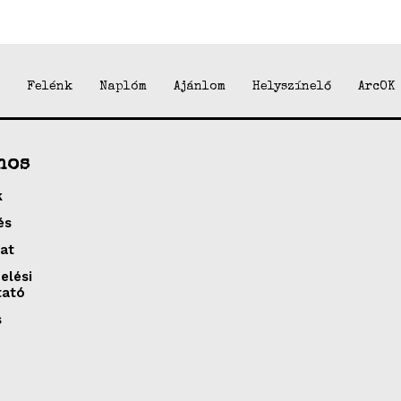
Felénk
Naplóm
Ajánlom
Helyszínelő
ArcOK
nos
k
és
at
elési
tató
s