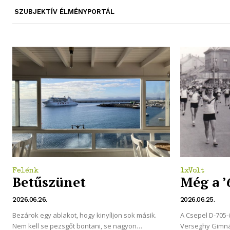
SZUBJEKTÍV ÉLMÉNYPORTÁL
Felénk
1xVolt
Betűszünet
Még a ’
2026.06.26.
2026.06.25.
Bezárok egy ablakot, hogy kinyíljon sok másik.
A Csepel D-705-ö
Nem kell se pezsgőt bontani, se nagyon
Verseghy Gimná