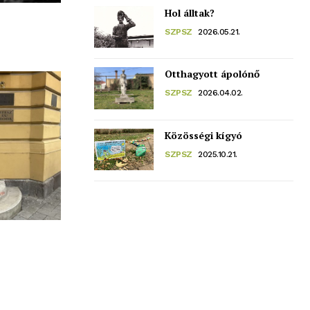
Hol álltak?
SZPSZ
2026.05.21.
Otthagyott ápolónő
SZPSZ
2026.04.02.
Közösségi kígyó
SZPSZ
2025.10.21.