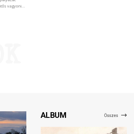
ntős vagyoni
ttek el, mit
olnokon?
OK
ALBUM
Összes