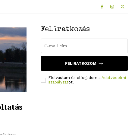
Feliratkozás
FELIRATKOZOM
Elolvastam és elfogadom a
Adatvédelmi
szabályzat
ot.
ltatás
-pályázat