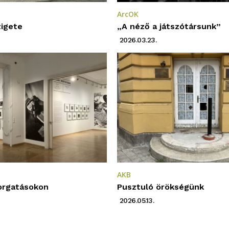
ArcOK
igete
„A néző a játszótársunk”
2026.03.23.
AKB
orgatásokon
Pusztuló örökségünk
2026.05.13.