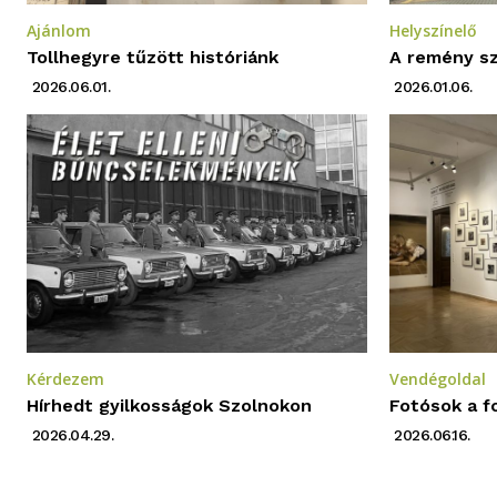
Ajánlom
Helyszínelő
Tollhegyre tűzött históriánk
A remény sz
2026.06.01.
2026.01.06.
Kérdezem
Vendégoldal
Hírhedt gyilkosságok Szolnokon
Fotósok a f
2026.04.29.
2026.06.16.