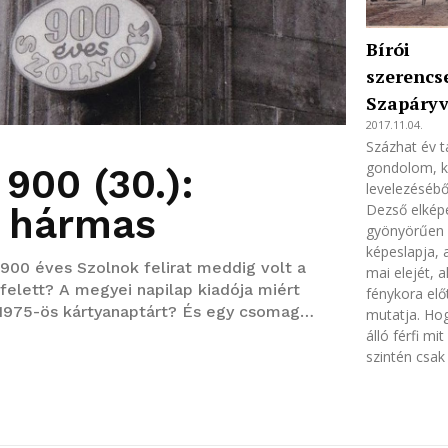
Bírói
szerencs
Szapáryv
2017.11.04.
Százhat év t
gondolom, ké
900 (30.):
levelezésébő
Dezső elkép
 hármas
gyönyörűen s
képeslapja, 
00 éves Szolnok felirat meddig volt a
mai elejét, a
felett? A megyei napilap kiadója miért
fénykora előt
e 1975-ös kártyanaptárt? És egy csomag
mutatja. Ho
.
álló férfi mi
szintén csak 