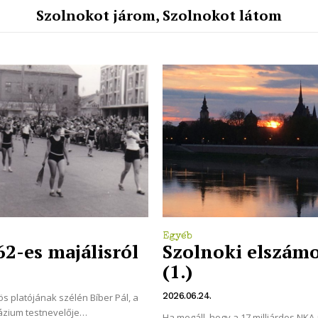
Szolnokot járom, Szolnokot látom
Egyéb
62-es majálisról
Szolnoki elszámo
(1.)
2026.06.24.
s platójának szélén Bíber Pál, a
zium testnevelője
Ha megáll, hogy a 17 milliárdos NKA