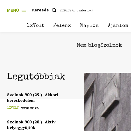
Keresés
MENÜ
2026.08.6. (csütörtök)
1xVolt
Felénk
Naplóm
Ajánlom
Nem blogSzolnok
Legutóbbiak
Szolnok 900 (29.): Akkori
kereskedelem
2026.08.05.
1XVOLT
Szolnok 900 (28.): Aktív
bélyeggyűjtők