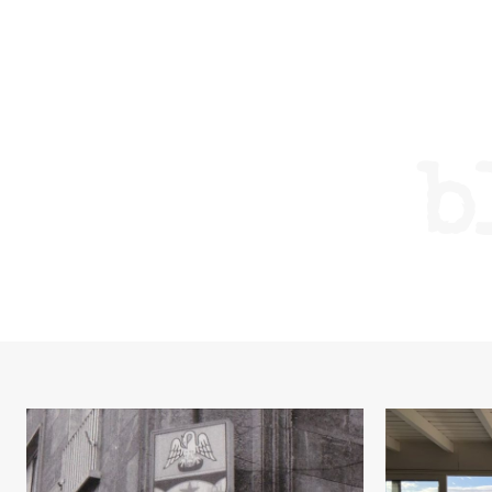
szomorkodni, ezt a képzeletbeli ablakot is újra ki
egyensúlyozott
fogom nyitni! Augusztus 31-én. Addig betűszünet.
minimum egy év
arról a felvonul
blogSZ
szubje
élményp
b
ELŐFIZE