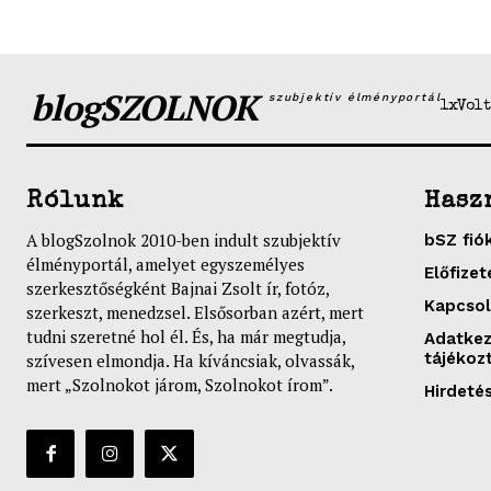
blogSZOLNOK
szubjektív élményportál
1xVolt
Rólunk
Hasz
A blogSzolnok 2010-ben indult szubjektív
bSZ fió
élményportál, amelyet egyszemélyes
Előfizet
szerkesztőségként Bajnai Zsolt ír, fotóz,
Kapcsol
szerkeszt, menedzsel. Elsősorban azért, mert
tudni szeretné hol él. És, ha már megtudja,
Adatkez
tájékoz
szívesen elmondja. Ha kíváncsiak, olvassák,
mert „Szolnokot járom, Szolnokot írom”.
Hirdeté