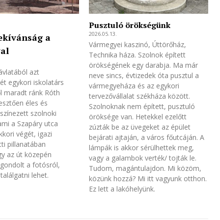
Pusztuló örökségünk
2026.05.13.
ekívánság a
Vármegyei kaszinó, Úttörőház,
al
Technika háza. Szolnok épített
örökségének egy darabja. Ma már
ávlatából azt
neve sincs, évtizedek óta pusztul a
t egykori iskolatárs
vármegyeháza és az egykori
l maradt ránk Róth
tervezővállalat székháza között.
esztően éles és
Szolnoknak nem épített, pusztuló
zínezett szolnoki
öröksége van. Hetekkel ezelőtt
ami a Szapáry utca
zúzták be az üvegeket az épület
kkori végét, igazi
bejárati ajtaján, a város főutcáján. A
ti pillanatában
lámpák is akkor sérülhettek meg,
gy az út közepén
vagy a galambok verték/ tojták le.
t gondolt a fotósról,
Tudom, magántulajdon. Mi közöm,
találgatni lehet.
közünk hozzá? Mi itt vagyunk otthon.
Ez lett a lakóhelyünk.