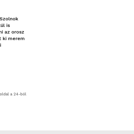
 Szolnok
úl is
ni az orosz
t ki merem
i
 oldal a 24-ból