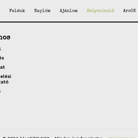
Felénk
Naplóm
Ajánlom
Helyszínelő
ArcOK
nos
k
és
at
elési
tató
s