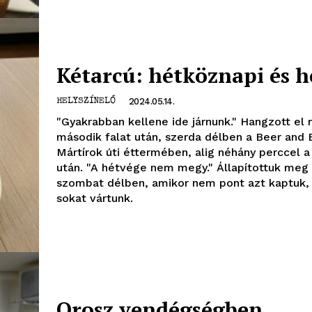
Előfizetés
Kapcsolat
Adatkezelési tájékoztató
Kétarcú: hétköznapi és h
Hirdetés
2024.05.14.
HELYSZÍNELŐ
TÉS
"Gyakrabban kellene ide járnunk." Hangzott el 
második falat után, szerda délben a Beer and 
Mártírok úti éttermében, alig néhány perccel a
után. "A hétvége nem megy." Állapítottuk meg
szombat délben, amikor nem pont azt kaptuk,
sokat vártunk.
Orosz vendégségben