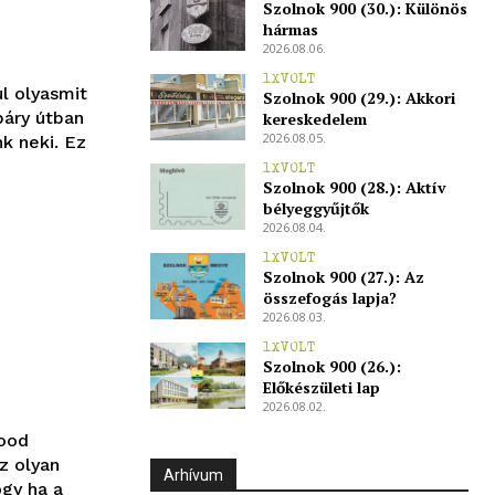
Szolnok 900 (30.): Különös
hármas
2026.08.06.
1XVOLT
ul olyasmit
Szolnok 900 (29.): Akkori
páry útban
kereskedelem
2026.08.05.
k neki. Ez
1XVOLT
Szolnok 900 (28.): Aktív
bélyeggyűjtők
2026.08.04.
1XVOLT
Szolnok 900 (27.): Az
összefogás lapja?
2026.08.03.
1XVOLT
Szolnok 900 (26.):
Előkészületi lap
2026.08.02.
food
z olyan
Arhívum
ogy ha a