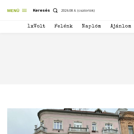
Keresés
MENÜ
2026.08.6. (csütörtök)
1xVolt
Felénk
Naplóm
Ajánlom