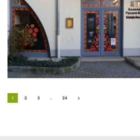
1
2
3
...
24