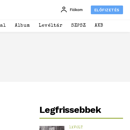
Fiókom
ELŐFIZETÉS
dal
Album
Levéltár
SZPSZ
AKB
Legfrissebbek
1XVOLT