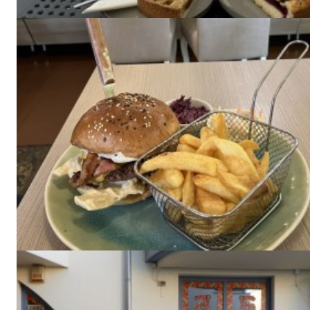
ELŐFIZE