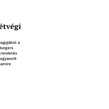
étvégi
nagyjából a
Burgers
 rendelés
 ugyanott
 amire