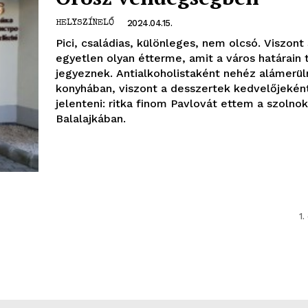
2024.04.15.
HELYSZÍNELŐ
Pici, családias, különleges, nem olcsó. Viszont
egyetlen olyan étterme, amit a város határain t
jegyeznek. Antialkoholistaként nehéz alámerül
konyhában, viszont a desszertek kedvelőjekén
jelenteni: ritka finom Pavlovát ettem a szolnok
Balalajkában.
1.