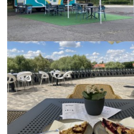
blogSZ
szubje
élményp