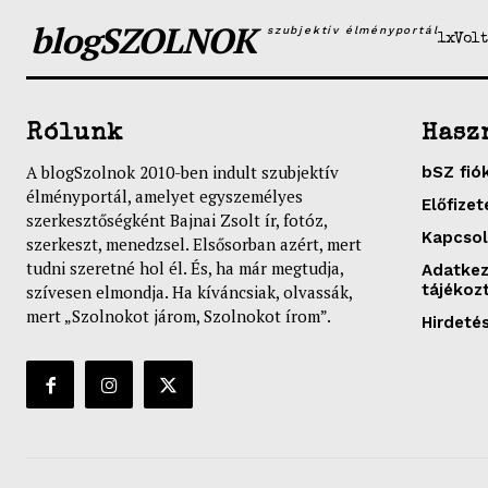
blogSZOLNOK
szubjektív élményportál
1xVolt
Rólunk
Hasz
A blogSzolnok 2010-ben indult szubjektív
bSZ fió
élményportál, amelyet egyszemélyes
Előfizet
szerkesztőségként Bajnai Zsolt ír, fotóz,
Kapcsol
szerkeszt, menedzsel. Elsősorban azért, mert
tudni szeretné hol él. És, ha már megtudja,
Adatkez
tájékoz
szívesen elmondja. Ha kíváncsiak, olvassák,
mert „Szolnokot járom, Szolnokot írom”.
Hirdeté