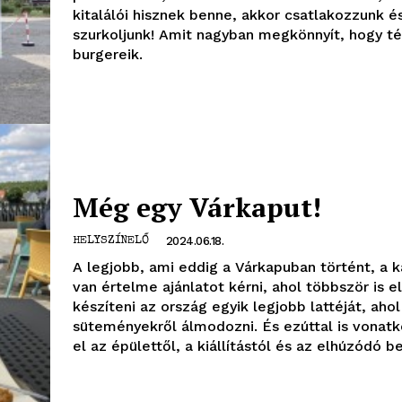
kitalálói hisznek benne, akkor csatlakozzunk é
szurkoljunk! Amit nagyban megkönnyít, hogy té
burgereik.
Még egy Várkaput!
2024.06.18.
HELYSZÍNELŐ
OLNOK
A legjobb, ami eddig a Várkapuban történt, a 
van értelme ajánlatot kérni, ahol többször is el
ktív
készíteni az ország egyik legjobb lattéját, ah
ortál
süteményekről álmodozni. És ezúttal is vonat
Hasznos
el az épülettől, a kiállítástól és az elhúzódó b
bSZ fiók