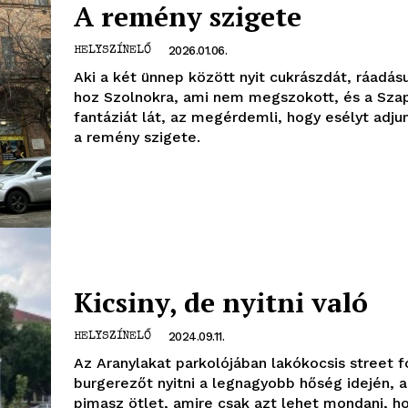
A remény szigete
2026.01.06.
HELYSZÍNELŐ
Aki a két ünnep között nyit cukrászdát, ráadás
hoz Szolnokra, ami nem megszokott, és a Sza
fantáziát lát, az megérdemli, hogy esélyt adjun
a remény szigete.
Kicsiny, de nyitni való
2024.09.11.
HELYSZÍNELŐ
Az Aranylakat parkolójában lakókocsis street 
burgerezőt nyitni a legnagyobb hőség idején, a
pimasz ötlet, amire csak azt lehet mondani, h