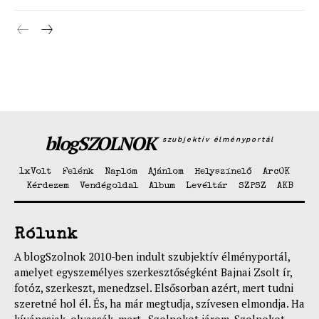
Hasznos
bSZ fiók
Előfizetés
Kapcsolat
Adatkezelési tájékoztató
Hirdetés
blogSZOLNOK
szubjektív élményportál
1xVolt
Felénk
Naplóm
Ajánlom
Helyszínelő
ArcOK
Kérdezem
Vendégoldal
Album
Levéltár
SZPSZ
AKB
Rólunk
A blogSzolnok 2010-ben indult szubjektív élményportál,
amelyet egyszemélyes szerkesztőségként Bajnai Zsolt ír,
fotóz, szerkeszt, menedzsel. Elsősorban azért, mert tudni
szeretné hol él. És, ha már megtudja, szívesen elmondja. Ha