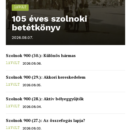
1XVOLT
blogSZOLNOK
105 éves szolnoki
szubjektív élményportál
betétkönyv
2026.08.07.
Szolnok 900 (30.): Különös hármas
2026.08.06.
1XVOLT
Szolnok 900 (29.): Akkori kereskedelem
2026.08.05.
1XVOLT
Szolnok 900 (28.): Aktív bélyeggyűjtők
ELŐFIZETÉS
2026.08.04.
1XVOLT
Szolnok 900 (27.): Az összefogás lapja?
2026.08.03.
1XVOLT