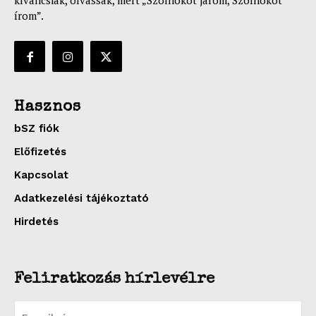
kíváncsiak, olvassák, mert „Szolnokot járom, Szolnokot
írom”.
Hasznos
bSZ fiók
Előfizetés
Kapcsolat
Adatkezelési tájékoztató
Hirdetés
Feliratkozás hírlevélre