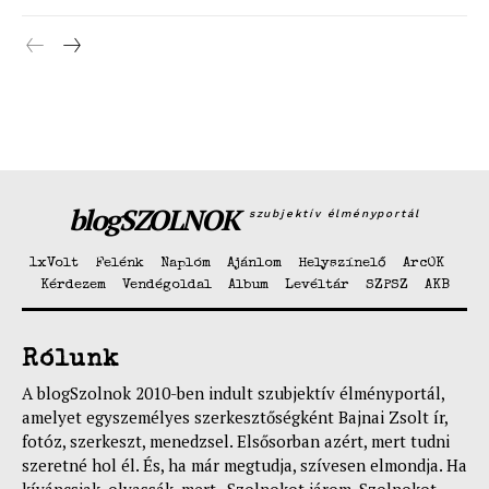
Hasznos
bSZ fiók
Előfizetés
Kapcsolat
Adatkezelési tájékoztató
Hirdetés
blogSZOLNOK
szubjektív élményportál
1xVolt
Felénk
Naplóm
Ajánlom
Helyszínelő
ArcOK
Kérdezem
Vendégoldal
Album
Levéltár
SZPSZ
AKB
Rólunk
A blogSzolnok 2010-ben indult szubjektív élményportál,
amelyet egyszemélyes szerkesztőségként Bajnai Zsolt ír,
fotóz, szerkeszt, menedzsel. Elsősorban azért, mert tudni
szeretné hol él. És, ha már megtudja, szívesen elmondja. Ha