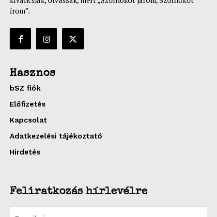
kíváncsiak, olvassák, mert „Szolnokot járom, Szolnokot
írom”.
Hasznos
bSZ fiók
Előfizetés
Kapcsolat
Adatkezelési tájékoztató
Hirdetés
Feliratkozás hírlevélre