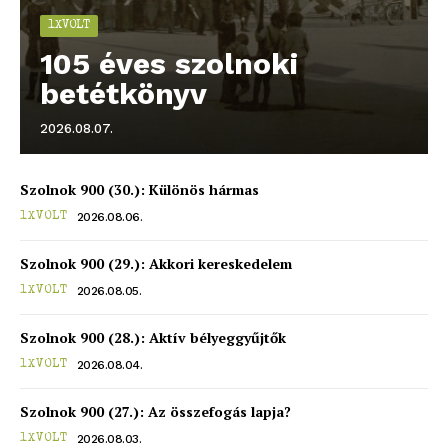
1XVOLT
blogSZOLNOK
105 éves szolnoki
szubjektív élményportál
betétkönyv
2026.08.07.
Szolnok 900 (30.): Különös hármas
2026.08.06.
1XVOLT
Szolnok 900 (29.): Akkori kereskedelem
2026.08.05.
1XVOLT
Szolnok 900 (28.): Aktív bélyeggyűjtők
ELŐFIZETÉS
2026.08.04.
1XVOLT
Szolnok 900 (27.): Az összefogás lapja?
2026.08.03.
1XVOLT