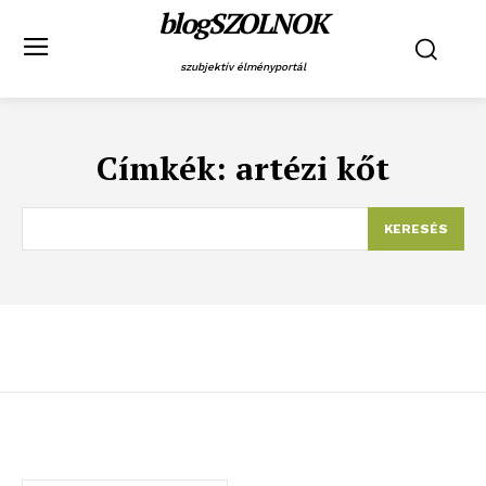
blogSZOLNOK
szubjektív élményportál
Címkék:
artézi kőt
KERESÉS