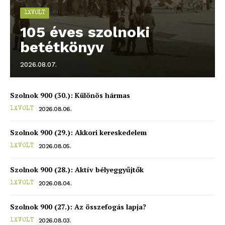
1XVOLT
blogSZOLNOK
105 éves szolnoki
szubjektív élményportál
betétkönyv
2026.08.07.
Szolnok 900 (30.): Különös hármas
2026.08.06.
1XVOLT
Szolnok 900 (29.): Akkori kereskedelem
2026.08.05.
1XVOLT
Szolnok 900 (28.): Aktív bélyeggyűjtők
ELŐFIZETÉS
2026.08.04.
1XVOLT
Szolnok 900 (27.): Az összefogás lapja?
2026.08.03.
1XVOLT