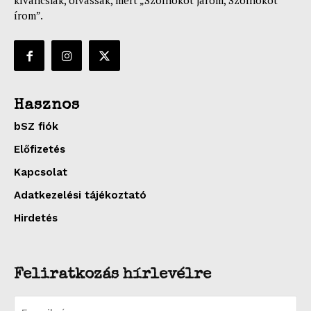
kíváncsiak, olvassák, mert „Szolnokot járom, Szolnokot
írom”.
Hasznos
bSZ fiók
Előfizetés
Kapcsolat
Adatkezelési tájékoztató
Hirdetés
Feliratkozás hírlevélre