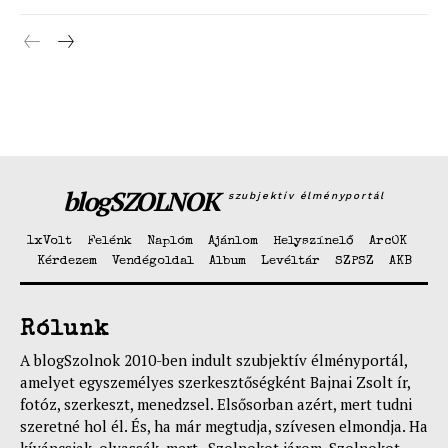
Hasznos
bSZ fiók
Előfizetés
Kapcsolat
Adatkezelési tájékoztató
Hirdetés
blogSZOLNOK
szubjektív élményportál
1xVolt
Felénk
Naplóm
Ajánlom
Helyszínelő
ArcOK
Kérdezem
Vendégoldal
Album
Levéltár
SZPSZ
AKB
Rólunk
A blogSzolnok 2010-ben indult szubjektív élményportál,
amelyet egyszemélyes szerkesztőségként Bajnai Zsolt ír,
fotóz, szerkeszt, menedzsel. Elsősorban azért, mert tudni
szeretné hol él. És, ha már megtudja, szívesen elmondja. Ha