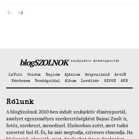
Hasznos
bSZ fiók
Előfizetés
Kapcsolat
Adatkezelési tájékoztató
Hirdetés
blogSZOLNOK
szubjektív élményportál
1xVolt
Felénk
Naplóm
Ajánlom
Helyszínelő
ArcOK
Kérdezem
Vendégoldal
Album
Levéltár
SZPSZ
AKB
Rólunk
A blogSzolnok 2010-ben indult szubjektív élményportál,
amelyet egyszemélyes szerkesztőségként Bajnai Zsolt ír,
fotóz, szerkeszt, menedzsel. Elsősorban azért, mert tudni
szeretné hol él. És, ha már megtudja, szívesen elmondja. Ha