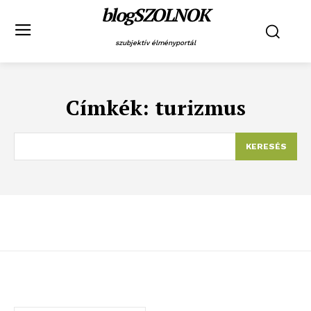
blogSZOLNOK
szubjektív élményportál
Címkék:
turizmus
KERESÉS