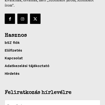
kíváncsiak, olvassák, mert „Szolnokot járom, Szolnokot
írom”.
Hasznos
bSZ fiók
Előfizetés
Kapcsolat
Adatkezelési tájékoztató
Hirdetés
Feliratkozás hírlevélre