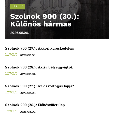
1XVOLT
blogSZOLNOK
Szolnok 900 (30.):
szubjektív élményportál
Különös hármas
2026.08.06.
Szolnok 900 (29.): Akkori kereskedelem
2026.08.05.
1XVOLT
Szolnok 900 (28.): Aktív bélyeggyűjtők
2026.08.04.
1XVOLT
Szolnok 900 (27.): Az összefogás lapja?
ELŐFIZETÉS
2026.08.03.
1XVOLT
Szolnok 900 (26.): Előkészületi lap
2026.08.02.
1XVOLT