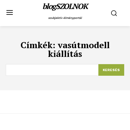
blogSZOLNOK
szubjektív élményportál
Címkék:
vasútmodell
kiállítás
KERESÉS