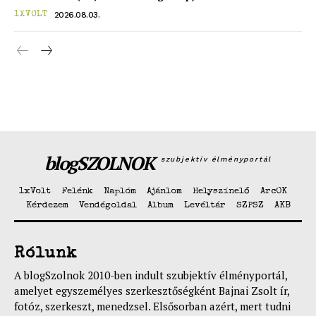
Hasznos
2026.08.03.
1XVOLT
bSZ fiók
Előfizetés
Kapcsolat
Adatkezelési tájékoztató
Hirdetés
blogSZOLNOK
szubjektív élményportál
1xVolt
Felénk
Naplóm
Ajánlom
Helyszínelő
ArcOK
Kérdezem
Vendégoldal
Album
Levéltár
SZPSZ
AKB
Rólunk
A blogSzolnok 2010-ben indult szubjektív élményportál,
amelyet egyszemélyes szerkesztőségként Bajnai Zsolt ír,
fotóz, szerkeszt, menedzsel. Elsősorban azért, mert tudni