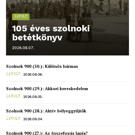
1XVOLT
blogSZOLNOK
105 éves szolnoki
szubjektív élményportál
betétkönyv
2026.08.07.
Szolnok 900 (30.): Különös hármas
2026.08.06.
1XVOLT
Szolnok 900 (29.): Akkori kereskedelem
2026.08.05.
1XVOLT
ELŐFIZETÉS
Szolnok 900 (28.): Aktív bélyeggyűjtők
2026.08.04.
1XVOLT
Szolnok 900 (27.): Az összefogás lapja?