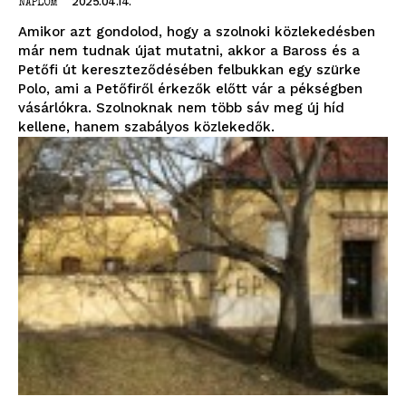
2025.04.14.
NAPLÓM
Amikor azt gondolod, hogy a szolnoki közlekedésben
már nem tudnak újat mutatni, akkor a Baross és a
Petőfi út kereszteződésében felbukkan egy szürke
Polo, ami a Petőfiről érkezők előtt vár a pékségben
vásárlókra. Szolnoknak nem több sáv meg új híd
kellene, hanem szabályos közlekedők.
blogSZOLNOK
szubjektív élményportál