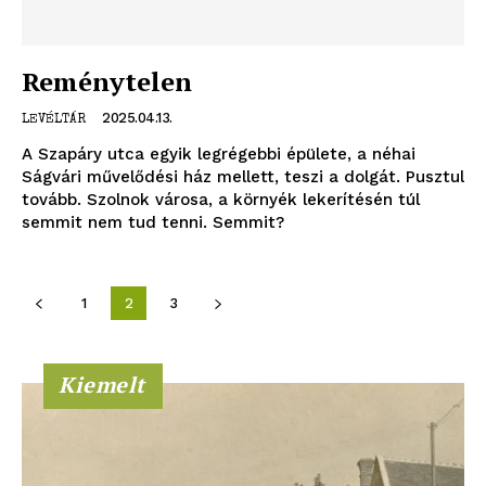
Adatkezelési tájékoztató
Hirdetés
Reménytelen
2025.04.13.
LEVÉLTÁR
A Szapáry utca egyik legrégebbi épülete, a néhai
Ságvári művelődési ház mellett, teszi a dolgát. Pusztul
tovább. Szolnok városa, a környék lekerítésén túl
semmit nem tud tenni. Semmit?
1
2
3
Kiemelt