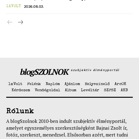
Hasznos
2026.08.03.
1XVOLT
bSZ fiók
Előfizetés
Kapcsolat
Adatkezelési tájékoztató
Hirdetés
blogSZOLNOK
szubjektív élményportál
1xVolt
Felénk
Naplóm
Ajánlom
Helyszínelő
ArcOK
Kérdezem
Vendégoldal
Album
Levéltár
SZPSZ
AKB
Rólunk
A blogSzolnok 2010-ben indult szubjektív élményportál,
amelyet egyszemélyes szerkesztőségként Bajnai Zsolt ír,
fotóz, szerkeszt, menedzsel. Elsősorban azért, mert tudni