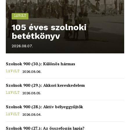
1XVOLT
blogSZOLNOK
105 éves szolnoki
szubjektív élményportál
betétkönyv
2026.08.07.
Szolnok 900 (30.): Különös hármas
2026.08.06.
1XVOLT
Szolnok 900 (29.): Akkori kereskedelem
2026.08.05.
1XVOLT
ELŐFIZETÉS
Szolnok 900 (28.): Aktív bélyeggyűjtők
2026.08.04.
1XVOLT
Szolnok 900 (27.): Az összefogás lapja?