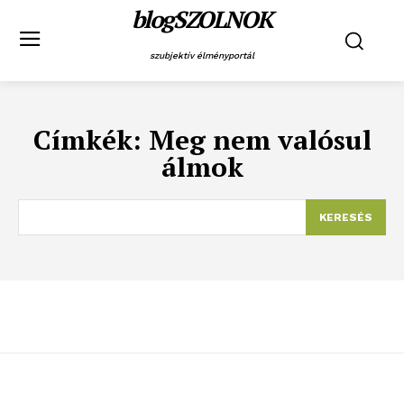
blogSZOLNOK
szubjektív élményportál
Címkék:
Meg nem valósul
álmok
KERESÉS