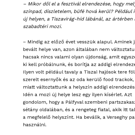
– Mikor dől el a fesztivál elrendezése, hogy mel
színpad, díszletelem, büfé hová kerül? Például 
új helyen, a Tiszavirág-híd lábánál, az ártérben 
szabadtéri mozi.
– Mindig az előző évet vesszük alapul. Aminek j
ELŐFIZE
bevált helye van, azon általában nem változtatu
hacsak nincs valami olyan újdonság, amit egys
ki kell próbálnunk, és borítja az addigi elrendez
Ilyen volt például tavaly a Tiszai hajósok tere fö
szerelt esernyők és az oda kerülő food trackok,
miatt változtattunk a helyszín addigi elrendezés
Idén a mozi új helye lesz egy ilyen kísérlet. Azt
gondolom, hogy a Pálfyval szembeni partszakaszt 
sétány oldalában, és a rengeteg fiatal, akik it
a megfelelő helyszínt. Ha beválik, a Verseghy p
használni.