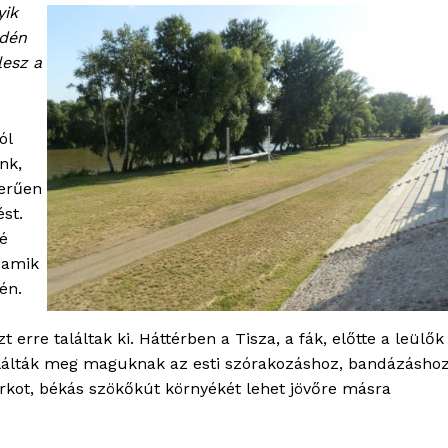
yik
Kapcsolat
idén
Adatkezelési tájékoztató
lesz a
Hirdetés
ól
TÉS
nk,
zerűen
ést.
lé
 amik
én.
erre találtak ki. Háttérben a Tisza, a fák, előtte a leülők
t találták meg maguknak az esti szórakozáshoz, bandázásho
arkot, békás szökőkút környékét lehet jövőre másra