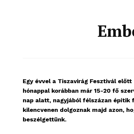
Embe
Egy évvel a Tiszavirág Fesztivál előt
hónappal korábban már 15-20 fő szerv
nap alatt, nagyjából félszázan építik 
kilencvenen dolgoznak majd azon, ho
beszélgettünk.