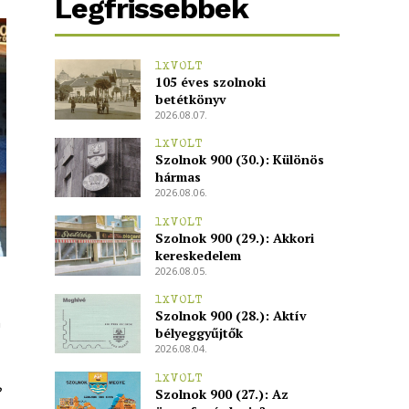
Legfrissebbek
1XVOLT
105 éves szolnoki
betétkönyv
2026.08.07.
1XVOLT
Szolnok 900 (30.): Különös
hármas
2026.08.06.
1XVOLT
Szolnok 900 (29.): Akkori
kereskedelem
2026.08.05.
1XVOLT
Szolnok 900 (28.): Aktív
m
bélyeggyűjtők
2026.08.04.
1XVOLT
?
Szolnok 900 (27.): Az