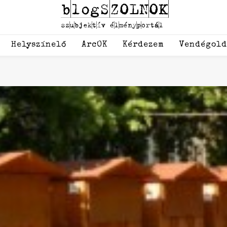
Helyszínelő
ArcOK
Kérdezem
Vendégol