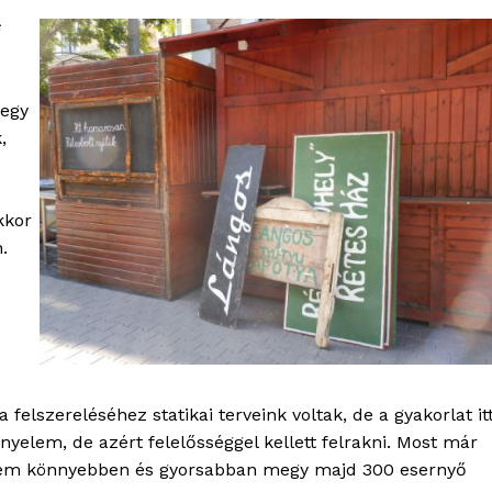
 egy
,
kkor
.
felszereléséhez statikai terveink voltak, de a gyakorlat it
nyelem, de azért felelősséggel kellett felrakni. Most már
élem könnyebben és gyorsabban megy majd 300 esernyő