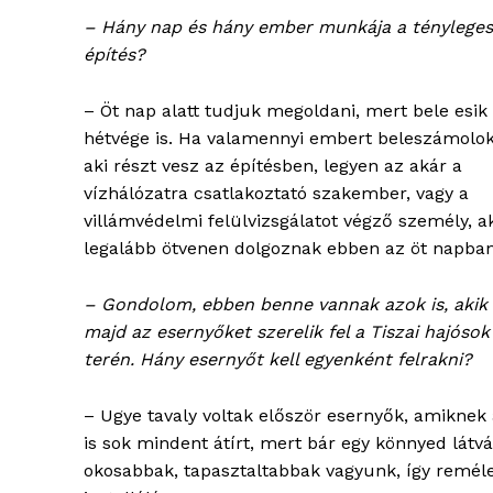
– Hány nap és hány ember munkája a tényleges
építés?
– Öt nap alatt tudjuk megoldani, mert bele esik
hétvége is. Ha valamennyi embert beleszámolok
aki részt vesz az építésben, legyen az akár a
vízhálózatra csatlakoztató szakember, vagy a
villámvédelmi felülvizsgálatot végző személy, a
legalább ötvenen dolgoznak ebben az öt napban
– Gondolom, ebben benne vannak azok is, akik
majd az esernyőket szerelik fel a Tiszai hajósok
terén. Hány esernyőt kell egyenként felrakni?
– Ugye tavaly voltak először esernyők, amiknek a 
is sok mindent átírt, mert bár egy könnyed látvá
okosabbak, tapasztaltabbak vagyunk, így rem