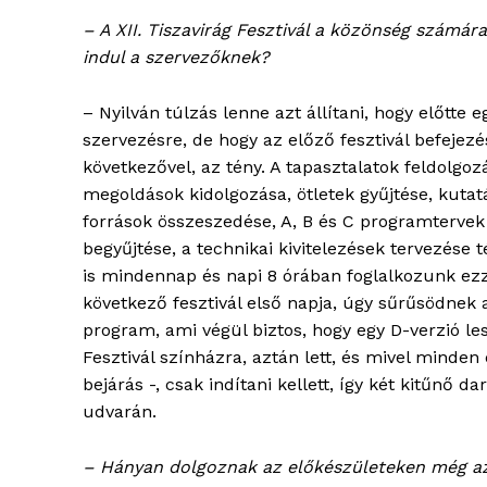
– A XII. Tiszavirág Fesztivál a közönség számár
indul a szervezőknek?
– Nyilván túlzás lenne azt állítani, hogy előtte 
szervezésre, de hogy az előző fesztivál befejez
következővel, az tény. A tapasztalatok feldolgoz
megoldások kidolgozása, ötletek gyűjtése, kutatá
források összeszedése, A, B és C programtervek 
begyűjtése, a technikai kivitelezések tervezése 
is mindennap és napi 8 órában foglalkozunk ezz
következő fesztivál első napja, úgy sűrűsödnek a
program, ami végül biztos, hogy egy D-verzió le
Fesztivál színházra, aztán lett, és mivel minden e
bejárás -, csak indítani kellett, így két kitű
udvarán.
– Hányan dolgoznak az előkészületeken még azel