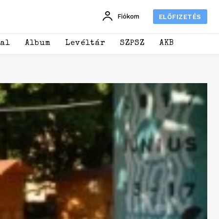
Fiókom
ELŐFIZETÉS
dal
Album
Levéltár
SZPSZ
AKB