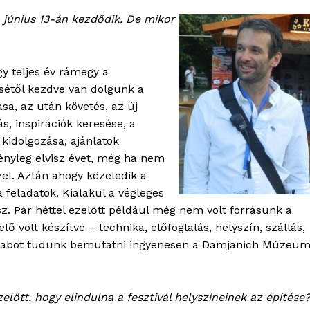
a június 13-án kezdődik. De mikor
egy teljes év rámegy a
ésétől kezdve van dolgunk a
ása, az után követés, az új
s, inspirációk keresése, a
kidolgozása, ajánlatok
tényleg elvisz évet, még ha nem
el. Aztán ahogy közeledik a
 feladatok. Kialakul a végleges
sz. Pár héttel ezelőtt például még nem volt forrásunk a
lő volt készítve – technika, előfoglalás, helyszín, szállás,
nő darabot tudunk bemutatni ingyenesen a Damjanich Múzeu
őtt, hogy elindulna a fesztivál helyszíneinek az építése