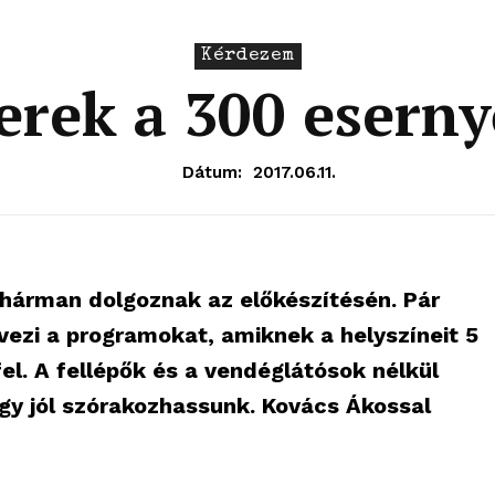
Kérdezem
rek a 300 esern
Dátum:
2017.06.11.
t hárman dolgoznak az előkészítésén. Pár
ezi a programokat, amiknek a helyszíneit 5
fel. A fellépők és a vendéglátósok nélkül
gy jól szórakozhassunk. Kovács Ákossal