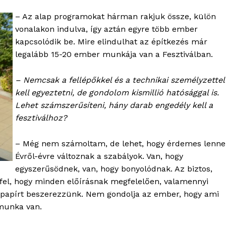
– Az alap programokat hárman rakjuk össze, külön
vonalakon indulva, így aztán egyre több ember
kapcsolódik be. Mire elindulhat az építkezés már
legalább 15-20 ember munkája van a Fesztiválban.
– Nemcsak a fellépőkkel és a technikai személyzettel
kell egyeztetni, de gondolom kismillió hatósággal is.
Lehet számszerűsíteni, hány darab engedély kell a
fesztiválhoz?
OLNOK
– Még nem számoltam, de lehet, hogy érdemes lenne
ktív
Évről-évre változnak a szabályok. Van, hogy
ortál
egyszerűsödnek, van, hogy bonyolódnak. Az biztos,
Hasznos
 fel, hogy minden előírásnak megfelelően, valamennyi
ti papírt beszerezzünk. Nem gondolja az ember, hogy ami
 munka van.
bSZ fiók
Előfizetés