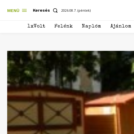
Keresés
MENÜ
2026.08.7. (péntek)
1xVolt
Felénk
Naplóm
Ajánlom