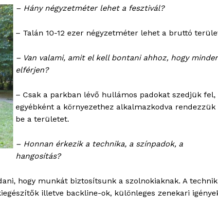
– Hány négyzetméter lehet a fesztivál?
– Talán 10-12 ezer négyzetméter lehet a bruttó terüle
– Van valami, amit el kell bontani ahhoz, hogy minde
elférjen?
– Csak a parkban lévő hullámos padokat szedjük fel,
egyébként a környezethez alkalmazkodva rendezzük
be a területet.
– Honnan érkezik a technika, a színpadok, a
hangosítás?
ani, hogy munkát biztosítsunk a szolnokiaknak. A technik
kiegészítők illetve backline-ok, különleges zenekari igénye