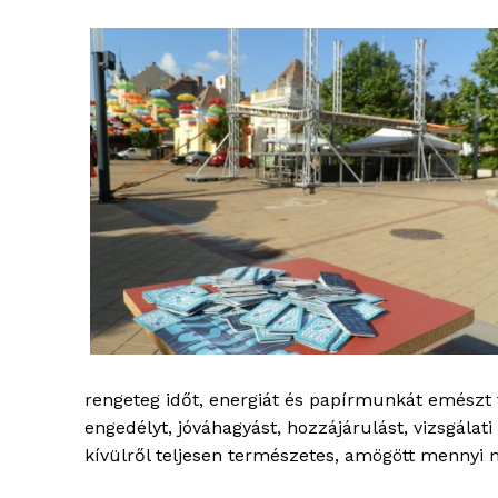
blogSZ
szubje
élményp
rengeteg időt, energiát és papírmunkát emészt
engedélyt, jóváhagyást, hozzájárulást, vizsgála
kívülről teljesen természetes, amögött mennyi