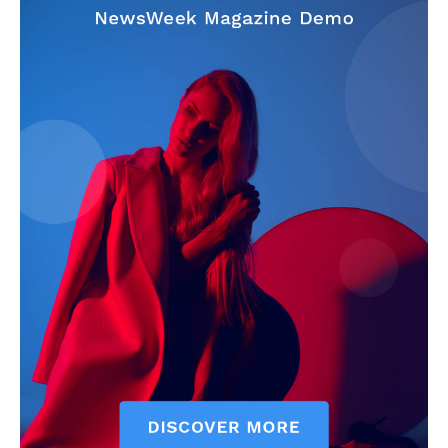
szubjektív élményportál
ELŐFIZETÉS
Hasznos
bSZ fiók