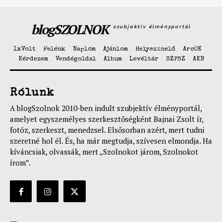
blogSZOLNOK
szubjektív élményportál
1xVolt
Felénk
Naplóm
Ajánlom
Helyszínelő
ArcOK
Kérdezem
Vendégoldal
Album
Levéltár
SZPSZ
AKB
Rólunk
A blogSzolnok 2010-ben indult szubjektív élményportál,
amelyet egyszemélyes szerkesztőségként Bajnai Zsolt ír,
fotóz, szerkeszt, menedzsel. Elsősorban azért, mert tudni
szeretné hol él. És, ha már megtudja, szívesen elmondja. Ha
kíváncsiak, olvassák, mert „Szolnokot járom, Szolnokot
írom”.