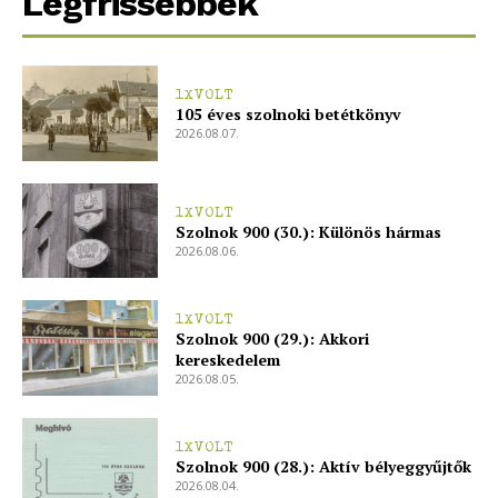
Legfrissebbek
1XVOLT
105 éves szolnoki betétkönyv
2026.08.07.
1XVOLT
Szolnok 900 (30.): Különös hármas
2026.08.06.
1XVOLT
Szolnok 900 (29.): Akkori
kereskedelem
2026.08.05.
1XVOLT
Szolnok 900 (28.): Aktív bélyeggyűjtők
2026.08.04.