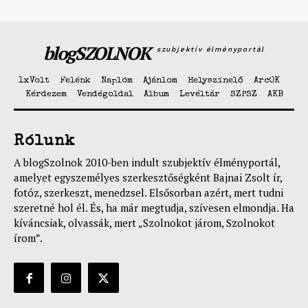
blogSZOLNOK
szubjektív élményportál
1xVolt
Felénk
Naplóm
Ajánlom
Helyszínelő
ArcOK
Kérdezem
Vendégoldal
Album
Levéltár
SZPSZ
AKB
Rólunk
A blogSzolnok 2010-ben indult szubjektív élményportál,
amelyet egyszemélyes szerkesztőségként Bajnai Zsolt ír,
fotóz, szerkeszt, menedzsel. Elsősorban azért, mert tudni
szeretné hol él. És, ha már megtudja, szívesen elmondja. Ha
kíváncsiak, olvassák, mert „Szolnokot járom, Szolnokot
írom”.