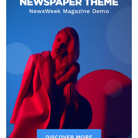
szubjektív élményportál
ELŐFIZETÉS
Hasznos
bSZ fiók