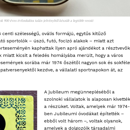
Adatkezelési tájékoztató
Hirdetés
ok 900 éves évfordulóra talán jelvényből készült a legtöbb verzió
TÉS
6 centi szélességű, ovális formájú, egytűs kitűző
ó sportolók – úszó, futó, focizó alakok – miatt azt
rteseményén kaphattak ilyen apró ajándékot a résztvevők
 miatt kicsit a feledés homályába merült, hogy a város
t események sorába már 1974 őszétől nagyon sok és sokféle
patversenyektől kezdve, a vállalati sportnapokon át, az
A jubileum megünnepléséből a
szolnoki vállalatok is alaposan kivetté
a részüket. Voltak, amelyek már 1974-
ben Jubileumi óvodákat építették –
ebből volt három –, voltak olyanok,
amelyek a dolgozóik társadalmi