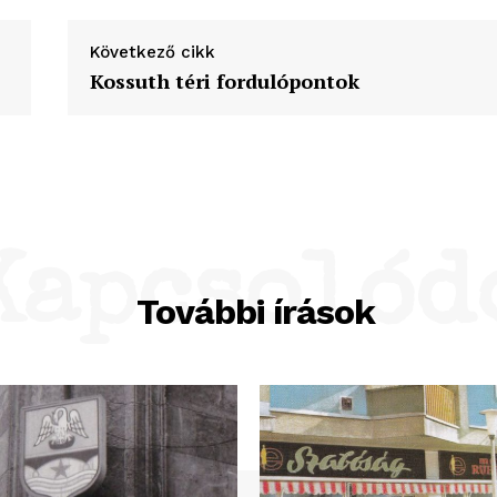
Következő cikk
Kossuth téri fordulópontok
Kapcsolód
További írások