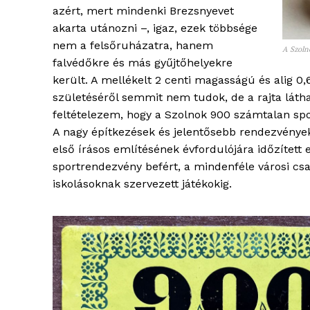
azért, mert mindenki Brezsnyevet
akarta utánozni –, igaz, ezek többsége
nem a felsőruházatra, hanem
A Szoln
falvédőkre és más gyűjtőhelyekre
ELŐFIZE
került. A mellékelt 2 centi magasságú és alig 0,
születéséről semmit nem tudok, de a rajta láthat
feltételezem, hogy a Szolnok 900 számtalan spo
A nagy építkezések és jelentősebb rendezvények
első írásos említésének évfordulójára időzítet
sportrendezvény befért, a mindenféle városi csa
iskolásoknak szervezett játékokig.