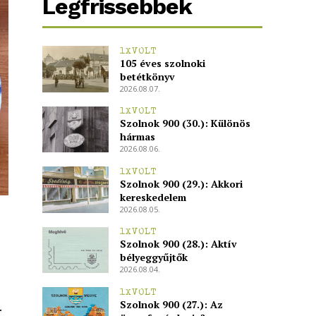
Legfrissebbek
1XVOLT
105 éves szolnoki
betétkönyv
2026.08.07.
1XVOLT
Szolnok 900 (30.): Különös
hármas
2026.08.06.
1XVOLT
Szolnok 900 (29.): Akkori
kereskedelem
2026.08.05.
1XVOLT
Szolnok 900 (28.): Aktív
bélyeggyűjtők
2026.08.04.
1XVOLT
Szolnok 900 (27.): Az
.