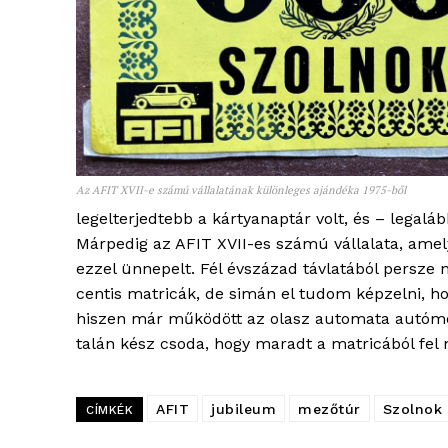
Az AFIT XVII-e számú vállalatának különleges ajándéka 1975-ből
legelterjedtebb a kártyanaptár volt, és – legaláb
Márpedig az AFIT XVII-es számú vállalata, amely
ezzel ünnepelt. Fél évszázad távlatából persze
centis matricák, de simán el tudom képzelni, ho
hiszen már működött az olasz automata autómos
talán kész csoda, hogy maradt a matricából fel
AFIT
jubileum
mezőtúr
Szolnok
CÍMKÉK