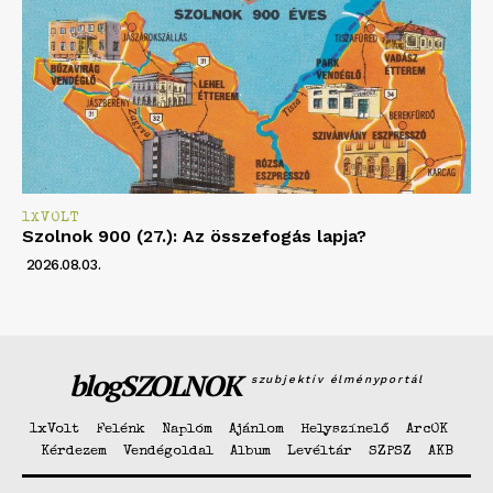
1XVOLT
Szolnok 900 (27.): Az összefogás lapja?
2026.08.03.
blogSZOLNOK
szubjektív élményportál
1xVolt
Felénk
Naplóm
Ajánlom
Helyszínelő
ArcOK
Kérdezem
Vendégoldal
Album
Levéltár
SZPSZ
AKB