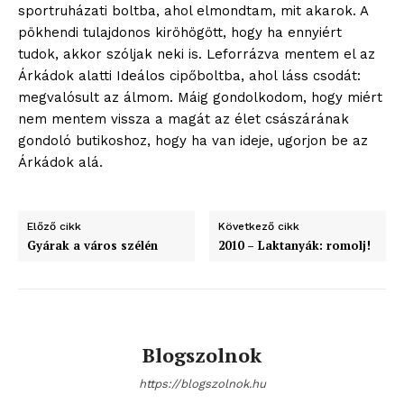
sportruházati boltba, ahol elmondtam, mit akarok. A
pökhendi tulajdonos kiröhögött, hogy ha ennyiért
tudok, akkor szóljak neki is. Leforrázva mentem el az
Árkádok alatti Ideálos cipőboltba, ahol láss csodát:
megvalósult az álmom. Máig gondolkodom, hogy miért
nem mentem vissza a magát az élet császárának
gondoló butikoshoz, hogy ha van ideje, ugorjon be az
Árkádok alá.
Előző cikk
Következő cikk
Gyárak a város szélén
2010 – Laktanyák: romolj!
blogSZOLNOK
szubjektív élményportál
Blogszolnok
https://blogszolnok.hu