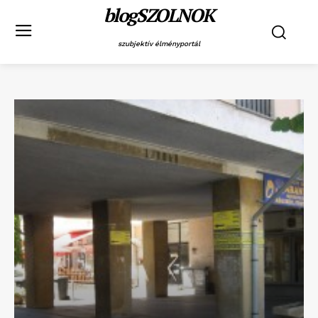
blogSZOLNOK
szubjektív élményportál