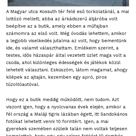
A Magyar utca Kossuth tér felé eső torkolatánál, a mai
lottózó mellett, abba az árkádszerű átjáróba volt
beépítve az a butik, amely ebben a műfajban
számomra az első volt. Még óvodás lehettem, amikor
a legjobb viselkedés jutalma az volt, hogy bementünk
ide, és valamit választhattam. Emlékeim szerint, a
testes, idős házaspár által vezetett üzlet maga volt a
csoda, ahol különleges édességek és játékok közül
lehetett választani. Esküszöm, látom magamat, ahogy
kilépek az ajtaján, kezemben egy apró, piros
tűzoltóautóval.
Hogy ez a butik meddig működött, nem tudom. Azt
viszont igen, hogy a nyolcvanas évek elején, amikor a
fél ország a Maláji tigris lázában égett, itt Sandokános
fotókat lehetett venni 10 forintért. Igen, a mai
gyerekek szemében szüleik talán nem voltak teljesen