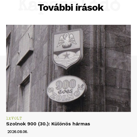
Kapcsolódó
További írások
1XVOLT
Szolnok 900 (30.): Különös hármas
2026.08.06.