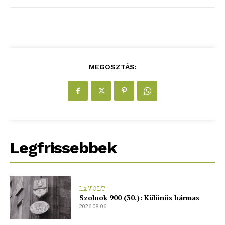
MEGOSZTÁS:
ELŐFIZETÉS
Legfrissebbek
Hasznos
bSZ fiók
Előfizetés
1XVOLT
Szolnok 900 (30.): Különös hármas
Kapcsolat
2026.08.06.
Adatkezelési tájékoztató