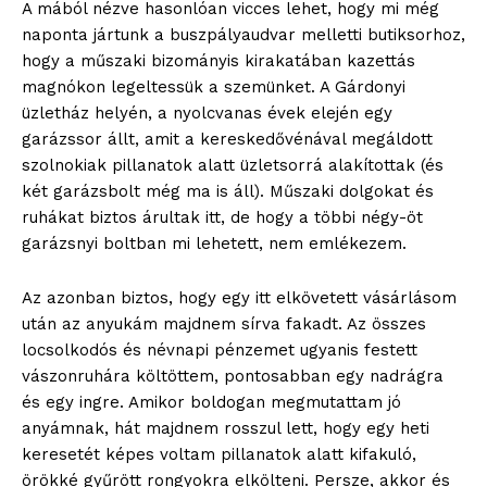
A mából nézve hasonlóan vicces lehet, hogy mi még
naponta jártunk a buszpályaudvar melletti butiksorhoz,
hogy a műszaki bizományis kirakatában kazettás
magnókon legeltessük a szemünket. A Gárdonyi
üzletház helyén, a nyolcvanas évek elején egy
garázssor állt, amit a kereskedővénával megáldott
szolnokiak pillanatok alatt üzletsorrá alakítottak (és
két garázsbolt még ma is áll). Műszaki dolgokat és
ruhákat biztos árultak itt, de hogy a többi négy-öt
garázsnyi boltban mi lehetett, nem emlékezem.
Az azonban biztos, hogy egy itt elkövetett vásárlásom
után az anyukám majdnem sírva fakadt. Az összes
locsolkodós és névnapi pénzemet ugyanis festett
vászonruhára költöttem, pontosabban egy nadrágra
és egy ingre. Amikor boldogan megmutattam jó
anyámnak, hát majdnem rosszul lett, hogy egy heti
keresetét képes voltam pillanatok alatt kifakuló,
örökké gyűrött rongyokra elkölteni. Persze, akkor és