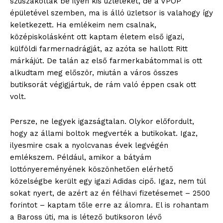
szuszakoltak be ilyen kis üzleteket, de a VPOP
épületével szemben, ma is álló üzletsor is valahogy így
keletkezett. Ha emlékeim nem csalnak,
középiskolásként ott kaptam életem első igazi,
külföldi farmernadrágját, az azóta se hallott Ritt
márkájút. De talán az első farmerkabátommal is ott
alkudtam meg először, miután a város összes
butiksorát végigjártuk, de rám való éppen csak ott
volt.
Persze, ne legyek igazságtalan. Olykor előfordult,
hogy az állami boltok megverték a butikokat. Igaz,
ilyesmire csak a nyolcvanas évek legvégén
emlékszem. Például, amikor a bátyám
lottónyereményének köszönhetően elérhető
közelségbe került egy igazi Adidas cipő. Igaz, nem túl
sokat nyert, de azért az én félhavi fizetésemet – 2500
forintot – kaptam tőle erre az álomra. El is rohantam
a Baross úti, ma is létező butiksoron lévő