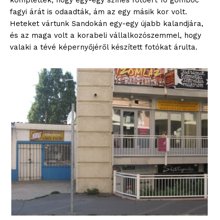
komplettek, hogy egy-egy színes fotóért 10 gombóc
fagyi árát is odaadták, ám az egy másik kor volt.
Heteket vártunk Sandokán egy-egy újabb kalandjára,
és az maga volt a korabeli vállalkozószemmel, hogy
valaki a tévé képernyőjéről készített fotókat árulta.