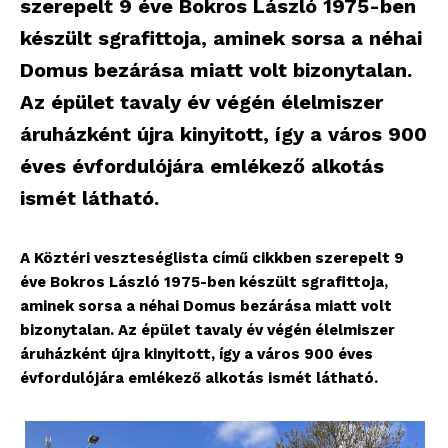
szerepelt 9 éve Bokros László 1975-ben
készült sgrafittoja, aminek sorsa a néhai
Domus bezárása miatt volt bizonytalan.
Az épület tavaly év végén élelmiszer
áruházként újra kinyitott, így a város 900
éves évfordulójára emlékező alkotás
ismét látható.
A Köztéri veszteséglista című cikkben szerepelt 9
éve Bokros László 1975-ben készült sgrafittoja,
aminek sorsa a néhai Domus bezárása miatt volt
bizonytalan. Az épület tavaly év végén élelmiszer
áruházként újra kinyitott, így a város 900 éves
évfordulójára emlékező alkotás ismét látható.