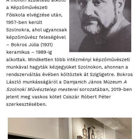
A monori születésű alkotó
a Képzőművészeti
Főiskola elvégzése után,
1957-ben került
Szolnokra, ahol ugyancsak
képzőművész feleségével
– Bokros Júlia (1931)
keramikus – 1989-ig
alkottak. Mindketten több intézményi képzőművészeti
munkával hagyták kézjegyüket Szolnokon, ahonnan a
rendszerváltás évében költöztek át Szigligetre. Bokros
László munkásságáról a Damjanich János Múzeum
A
Szolnoki Művésztelep mesterei
sorozatában, 2019-ben
jelent meg vaskos kötet Csiszár Róbert Péter
szerkesztésében.