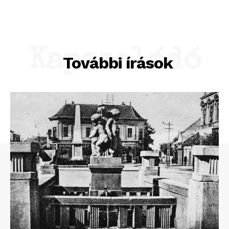
Kapcsolódó
További írások