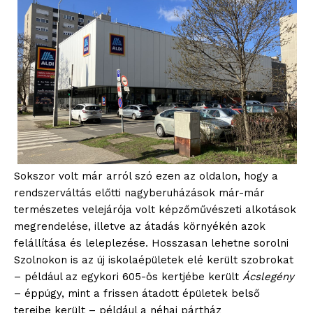
Sokszor volt már arról szó ezen az oldalon, hogy a
rendszerváltás előtti nagyberuházások már-már
természetes velejárója volt képzőművészeti alkotások
megrendelése, illetve az átadás környékén azok
felállítása és leleplezése. Hosszasan lehetne sorolni
Szolnokon is az új iskolaépületek elé került szobrokat
– például az egykori 605-ös kertjébe került
Ácslegény
– éppúgy, mint a frissen átadott épületek belső
tereibe került – például a néhai pártház