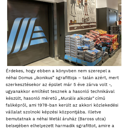
Érdekes, hogy ebben a könyvben nem szerepel a
néhai Domus „ikonikus” sgrafittoja – talán azért, mert
szerkesztésekor az épület már 5 éve zárva volt -,
ugyanakkor említést tesznek a hasonló technikával
készült, hasonló méretű
„Murális alkotás”
című
faliképről, ami 1978-ban került az akkori közlekedési
vállalat szolnoki képzési központjába. Illetve
bemutatnak a néhai Metál áruház (Baross utca)
belsejében elhelyezett harmadik sgrafittot, amire a