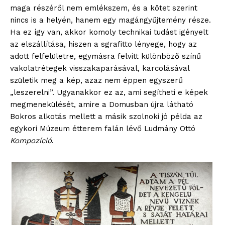
maga részéről nem emlékszem, és a kötet szerint
nincs is a helyén, hanem egy magángyűjtemény része.
Ha ez így van, akkor komoly technikai tudást igényelt
az elszállítása, hiszen a sgrafitto lényege, hogy az
adott felfelületre, egymásra felvitt különböző színű
vakolatrétegek visszakaparásával, karcolásával
születik meg a kép, azaz nem éppen egyszerű
„leszerelni”. Ugyanakkor ez az, ami segítheti e képek
megmenekülését, amire a Domusban újra látható
Bokros alkotás mellett a másik szolnoki jó példa az
egykori Múzeum étterem falán lévő Ludmány Ottó
Kompozíció
.