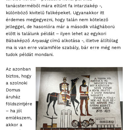
tanácsterméből mára eltűnt fa intarziakép -,
különböző kivitelű faliképeket. Ugyanakkor itt
érdemes megjegyezni, hogy talán nem kötelező
jelleggel, de hasonlóra már a második világháború
előtt is találunk példát – ilyen lehet az egykori
Bábaképző
Anyaság
című alkotása -, illetve állítólag
ma is van erre valamiféle szabály, bár erre még nem
tudok példát mondani.
Az azonban
biztos, hogy
a szolnoki
Domus
áruház
földszintjére
– ha jól
emlékszem,
akkor a