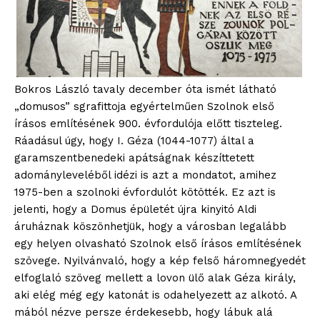
Bokros László tavaly december óta ismét látható
„domusos” sgrafittoja egyértelműen Szolnok első
írásos említésének 900. évfordulója előtt tiszteleg.
Ráadásul úgy, hogy I. Géza (1044-1077) által a
garamszentbenedeki apátságnak készíttetett
adományleveléből idézi is azt a mondatot, amihez
1975-ben a szolnoki évfordulót kötötték. Ez azt is
jelenti, hogy a Domus épületét újra kinyitó Aldi
áruháznak köszönhetjük, hogy a városban legalább
egy helyen olvasható Szolnok első írásos említésének
szövege. Nyilvánvaló, hogy a kép felső háromnegyedét
elfoglaló szöveg mellett a lovon ülő alak Géza király,
blogSZOLNOK
aki elég még egy katonát is odahelyezett az alkotó. A
szubjektív élményportál
mából nézve persze érdekesebb, hogy lábuk alá