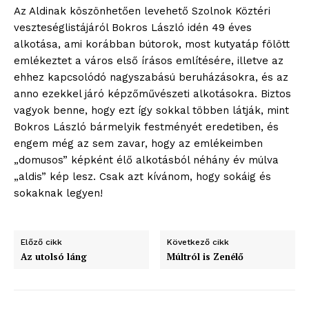
Kapcsolat
Az Aldinak köszönhetően levehető Szolnok Köztéri
veszteséglistájáról Bokros László idén 49 éves
Adatkezelési tájékoztató
alkotása, ami korábban bútorok, most kutyatáp fölött
Hirdetés
emlékeztet a város első írásos említésére, illetve az
ehhez kapcsolódó nagyszabású beruházásokra, és az
anno ezekkel járó képzőművészeti alkotásokra. Biztos
vagyok benne, hogy ezt így sokkal többen látják, mint
Bokros László bármelyik festményét eredetiben, és
engem még az sem zavar, hogy az emlékeimben
„domusos” képként élő alkotásból néhány év múlva
„aldis” kép lesz. Csak azt kívánom, hogy sokáig és
sokaknak legyen!
Előző cikk
Következő cikk
Az utolsó láng
Múltról is Zenélő