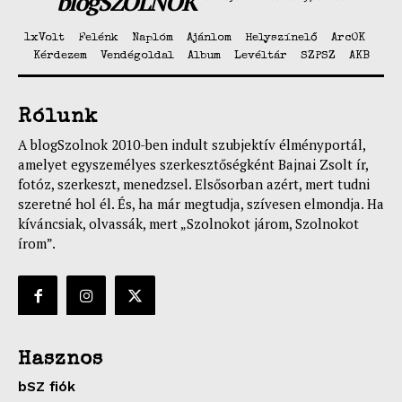
blogSZOLNOK
1xVolt
Felénk
Naplóm
Ajánlom
Helyszínelő
ArcOK
Kérdezem
Vendégoldal
Album
Levéltár
SZPSZ
AKB
Rólunk
A blogSzolnok 2010-ben indult szubjektív élményportál,
amelyet egyszemélyes szerkesztőségként Bajnai Zsolt ír,
fotóz, szerkeszt, menedzsel. Elsősorban azért, mert tudni
szeretné hol él. És, ha már megtudja, szívesen elmondja. Ha
kíváncsiak, olvassák, mert „Szolnokot járom, Szolnokot
írom”.
Hasznos
bSZ fiók