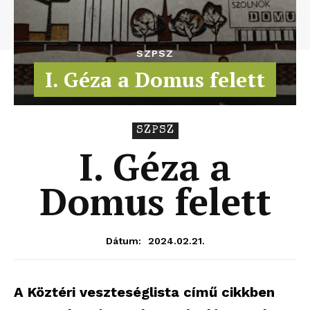
SZPSZ
I. Géza a Domus felett
SZPSZ
I. Géza a
Domus felett
2024.02.21.
Dátum:
A Köztéri veszteséglista című cikkben