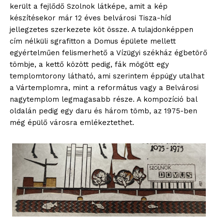
került a fejlődő Szolnok látképe, amit a kép
készítésekor már 12 éves belvárosi Tisza-híd
jellegzetes szerkezete köt össze. A tulajdonképpen
cím nélküli sgrafitton a Domus épülete mellett
egyértelműen felismerhető a Vízügyi székház égbetörő
tömbje, a kettő között pedig, fák mögött egy
templomtorony látható, ami szerintem éppúgy utalhat
a Vártemplomra, mint a református vagy a Belvárosi
nagytemplom legmagasabb része. A kompozíció bal
oldalán pedig egy daru és három tömb, az 1975-ben
ELŐFIZETÉS
még épülő városra emlékeztethet.
Hasznos
bSZ fiók
Előfizetés