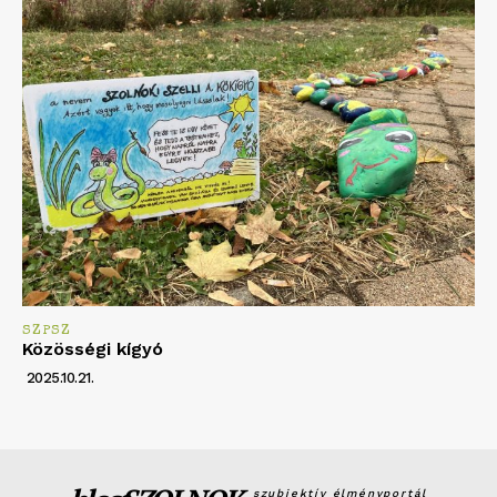
SZPSZ
Közösségi kígyó
2025.10.21.
szubjektív élményportál