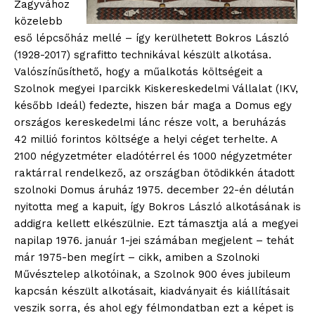
Zagyvához
közelebb
eső lépcsőház mellé – így kerülhetett Bokros László
(1928-2017) sgrafitto technikával készült alkotása.
Valószínűsíthető, hogy a műalkotás költségeit a
Szolnok megyei Iparcikk Kiskereskedelmi Vállalat (IKV,
később Ideál) fedezte, hiszen bár maga a Domus egy
országos kereskedelmi lánc része volt, a beruházás
42 millió forintos költsége a helyi céget terhelte. A
2100 négyzetméter eladótérrel és 1000 négyzetméter
raktárral rendelkező, az országban ötödikkén átadott
szolnoki Domus áruház 1975. december 22-én délután
nyitotta meg a kapuit, így Bokros László alkotásának is
addigra kellett elkészülnie. Ezt támasztja alá a megyei
napilap 1976. január 1-jei számában megjelent – tehát
már 1975-ben megírt – cikk, amiben a Szolnoki
Művésztelep alkotóinak, a Szolnok 900 éves jubileum
kapcsán készült alkotásait, kiadványait és kiállításait
veszik sorra, és ahol egy félmondatban ezt a képet is