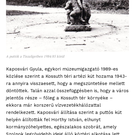
A puttók a Tiszaligetben 1984/85 körül
Kaposvári Gyula, egykori múzeumigazgató 1989-es
közlése szerint a Kossuth téri artézi kút hozama 1943-
ra annyira visszaesett, hogy a megszüntetése mellett
döntöttek. Talán azzal összefüggésben is, hogy a város
jelentős része – főleg a Kossuth tér környéke –
ekkora már korszerű vízvezetékhálózattal
rendelkezett. Kaposvári állítása szerint a puttós kút
helyén állították fel Horthy István, elhunyt
kormányzóhelyettes, egészalakos szobrát, amely
Szolnok legrövidebb ideig álló köztéri alkotása lett.