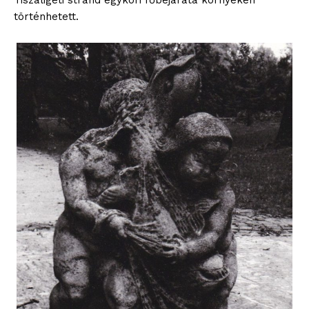
történhetett.
blogSZOLNOK
szubjektív élményportál