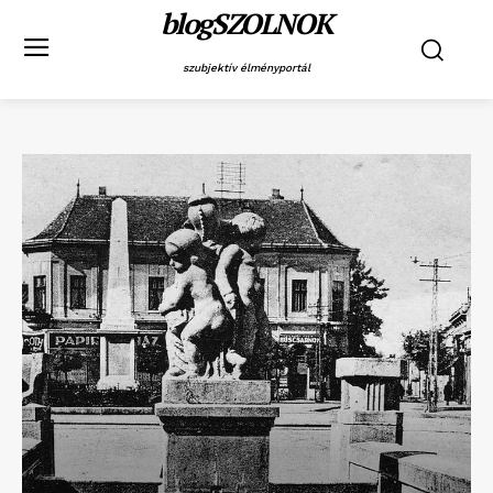
blogSZOLNOK
szubjektív élményportál