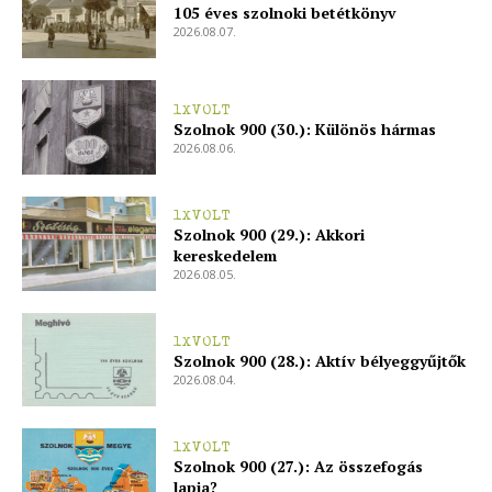
105 éves szolnoki betétkönyv
2026.08.07.
1XVOLT
Szolnok 900 (30.): Különös hármas
2026.08.06.
1XVOLT
Szolnok 900 (29.): Akkori
kereskedelem
2026.08.05.
1XVOLT
Szolnok 900 (28.): Aktív bélyeggyűjtők
2026.08.04.
1XVOLT
Szolnok 900 (27.): Az összefogás
lapja?