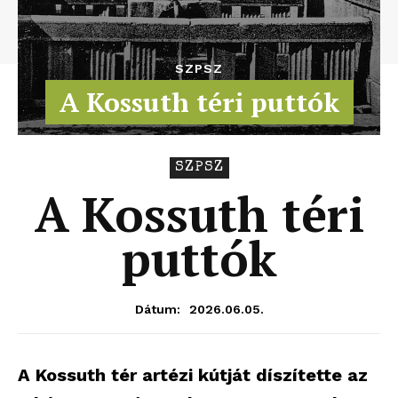
SZPSZ
A Kossuth téri puttók
SZPSZ
A Kossuth téri
puttók
2026.06.05.
Dátum:
A Kossuth tér artézi kútját díszítette az