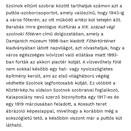
Szolnok eltűnt szobrai között tarthatjuk számon azt a
puttós-szoborcsoportot, amely valószínű, hogy 1943-ig
a város főterén, az ott működő artézi kút tetején állt.
Barabás Imre geológus
Kútfúrás a XIX. század végi
szolnoki főtéren
című dolgozatában, amely a
Damjanich múzeum 1998-ban kiadott
Főtértörténet
kiadványában látott napvilágot, azt olvashatjuk, hogy a
város egészséges ivóvízzel való ellátása miatt 1893-
ban fúrták az akkori piactér kútját. A vízvevőhely fölé
nem sokkal később egy hat- vagy nyolcszögletes
építmény került, ami az első világháború végéig
védhette Szolnok legfontosabb kútját. Ez utóbbit a
Köztérkép.hu oldalon Szolnok szobraival foglalkozó,
Kalaposlány nevű szerző bizonyította egy 1917-es és
egy 1919 márciusában feladott, a Kossuth teret
ábrázoló képeslappal, mivelhogy a korábbin még a
sokszögletű tető, a későbbin viszont már a puttós kút
látható.