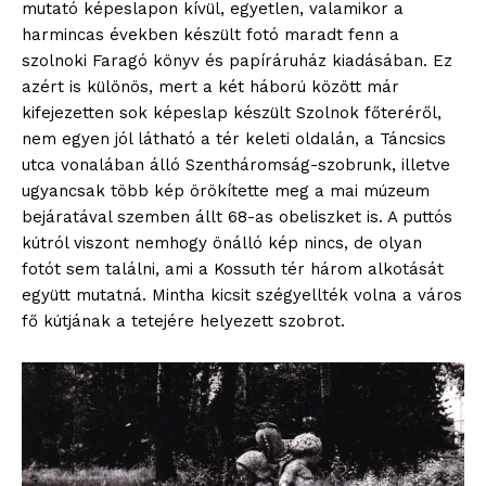
mutató képeslapon kívül, egyetlen, valamikor a
harmincas években készült fotó maradt fenn a
szolnoki Faragó könyv és papíráruház kiadásában. Ez
azért is különös, mert a két háború között már
kifejezetten sok képeslap készült Szolnok főteréről,
nem egyen jól látható a tér keleti oldalán, a Táncsics
utca vonalában álló Szentháromság-szobrunk, illetve
ugyancsak több kép örökítette meg a mai múzeum
bejáratával szemben állt 68-as obeliszket is. A puttós
kútról viszont nemhogy önálló kép nincs, de olyan
fotót sem találni, ami a Kossuth tér három alkotását
együtt mutatná. Mintha kicsit szégyellték volna a város
fő kútjának a tetejére helyezett szobrot.