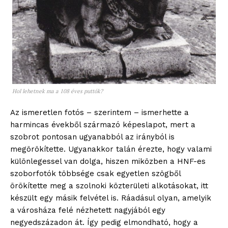
Hol lehetnek ma a 108 éves puttók?
Az ismeretlen fotós – szerintem – ismerhette a
ELŐFIZETÉS
harmincas évekből származó képeslapot, mert a
szobrot pontosan ugyanabból az irányból is
megörökítette. Ugyanakkor talán érezte, hogy valami
különlegessel van dolga, hiszen miközben a HNF-es
Hasznos
szoborfotók többsége csak egyetlen szögből
örökítette meg a szolnoki közterületi alkotásokat, itt
bSZ fiók
készült egy másik felvétel is. Ráadásul olyan, amelyik
a városháza felé nézhetett nagyjából egy
Előfizetés
negyedszázadon át. Így pedig elmondható, hogy a
Kapcsolat