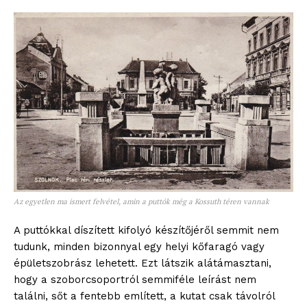
Az egyetlen ma ismert felvétel, amin a puttók még a Kossuth téren vannak
A puttókkal díszített kifolyó készítőjéről semmit nem
tudunk, minden bizonnyal egy helyi kőfaragó vagy
épületszobrász lehetett. Ezt látszik alátámasztani,
hogy a szoborcsoportról semmiféle leírást nem
találni, sőt a fentebb említett, a kutat csak távolról