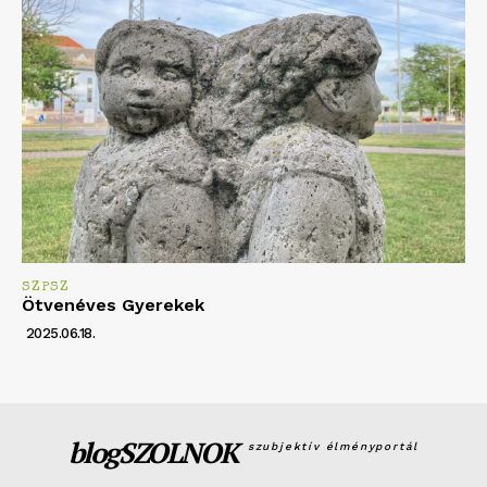
SZPSZ
Ötvenéves Gyerekek
2025.06.18.
blogSZOLNOK
szubjektív élményportál