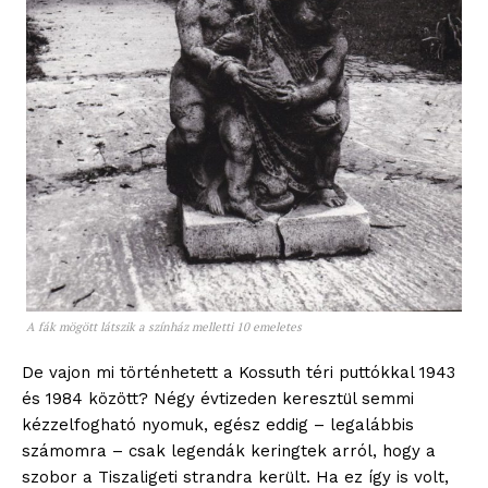
A fák mögött látszik a színház melletti 10 emeletes
De vajon mi történhetett a Kossuth téri puttókkal 1943
és 1984 között? Négy évtizeden keresztül semmi
kézzelfogható nyomuk, egész eddig – legalábbis
számomra – csak legendák keringtek arról, hogy a
szobor a Tiszaligeti strandra került. Ha ez így is volt,