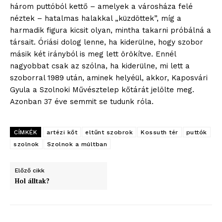
három puttóból kettő – amelyek a városháza felé
Adatkezelési tájékoztató
néztek – hatalmas halakkal „küzdöttek”, míg a
Hirdetés
harmadik figura kicsit olyan, mintha takarni próbálná a
társait. Óriási dolog lenne, ha kiderülne, hogy szobor
másik két irányból is meg lett örökítve. Ennél
nagyobbat csak az szólna, ha kiderülne, mi lett a
szoborral 1989 után, aminek helyéül, akkor, Kaposvári
Gyula a Szolnoki Művésztelep kőtárát jelölte meg.
Azonban 37 éve semmit se tudunk róla.
CÍMKÉK
artézi kőt
eltűnt szobrok
Kossuth tér
puttók
szolnok
Szolnok a múltban
Előző cikk
Hol álltak?