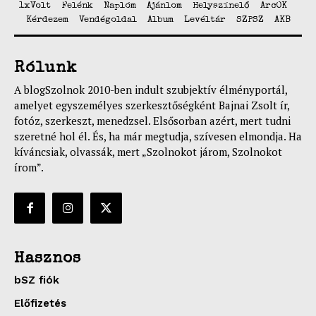
1xVolt
Felénk
Naplóm
Ajánlom
Helyszínelő
ArcOK
Kérdezem
Vendégoldal
Album
Levéltár
SZPSZ
AKB
Rólunk
A blogSzolnok 2010-ben indult szubjektív élményportál,
amelyet egyszemélyes szerkesztőségként Bajnai Zsolt ír,
fotóz, szerkeszt, menedzsel. Elsősorban azért, mert tudni
szeretné hol él. És, ha már megtudja, szívesen elmondja. Ha
kíváncsiak, olvassák, mert „Szolnokot járom, Szolnokot
írom”.
Hasznos
bSZ fiók
Előfizetés