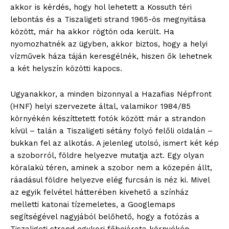
akkor is kérdés, hogy hol lehetett a Kossuth téri
lebontás és a Tiszaligeti strand 1965-ös megnyitása
között, már ha akkor rögtön oda került. Ha
nyomozhatnék az ügyben, akkor biztos, hogy a helyi
vízművek háza táján keresgélnék, hiszen ők lehetnek
a két helyszín közötti kapocs.
Ugyanakkor, a minden bizonnyal a Hazafias Népfront
(HNF) helyi szervezete által, valamikor 1984/85
környékén készíttetett fotók között már a strandon
kívül – talán a Tiszaligeti sétány folyó felőli oldalán –
bukkan fel az alkotás. A jelenleg utolsó, ismert két kép
a szoborról, földre helyezve mutatja azt. Egy olyan
köralakú téren, aminek a szobor nem a közepén állt,
ráadásul földre helyezve elég furcsán is néz ki. Mivel
az egyik felvétel hátterében kivehető a színház
melletti katonai tízemeletes, a Googlemaps
segítségével nagyjából belőhető, hogy a fotózás a
Tiszaligeti strand egykori főbejárata környékén