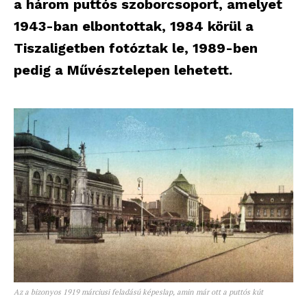
a három puttós szoborcsoport, amelyet
1943-ban elbontottak, 1984 körül a
Tiszaligetben fotóztak le, 1989-ben
pedig a Művésztelepen lehetett.
Az a bizonyos 1919 márciusi feladású képeslap, amin már ott a puttós kút