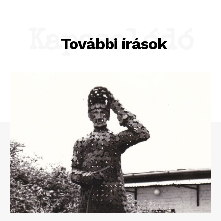
Kapcsolódó
További írások