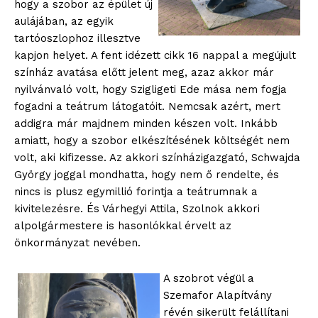
hogy a szobor az épület új
aulájában, az egyik
tartóoszlophoz illesztve
kapjon helyet. A fent idézett cikk 16 nappal a megújult
színház avatása előtt jelent meg, azaz akkor már
nyilvánvaló volt, hogy Szigligeti Ede mása nem fogja
fogadni a teátrum látogatóit. Nemcsak azért, mert
addigra már majdnem minden készen volt. Inkább
amiatt, hogy a szobor elkészítésének költségét nem
volt, aki kifizesse. Az akkori színházigazgató, Schwajda
György joggal mondhatta, hogy nem ő rendelte, és
nincs is plusz egymillió forintja a teátrumnak a
kivitelezésre. És Várhegyi Attila, Szolnok akkori
alpolgármestere is hasonlókkal érvelt az
önkormányzat nevében.
A szobrot végül a
Szemafor Alapítvány
révén sikerült felállítani