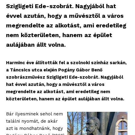
Szigligeti Ede-szobrát. Nagyjából hat
évvel azután, hogy a művésztől a város
megrendelte az alkotást, ami eredetileg
nem közterületen, hanem az épület
aulájában állt volna.
Harminc éve állították fel a szolnoki színház sarkán,
a Táncsics utca elején Pogány Gábor Benő
szobrászművész Szigligeti Ede-szobrát. Nagyjából
hat évvel azután, hogy a művésztől a város
megrendelte az alkotást, ami eredetileg nem
közterületen, hanem az épület aulájában állt volna.
Bár ilyesminek sehol nem
találni nyomát, de akár
azt is mondhatnánk, hogy