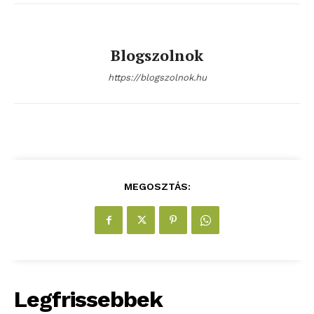
ELŐFIZETÉS
Blogszolnok
https://blogszolnok.hu
Hasznos
bSZ fiók
Előfizetés
Kapcsolat
MEGOSZTÁS:
Adatkezelési tájékoztató
Hirdetés
Legfrissebbek