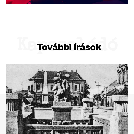
Kapcsolódó
További írások