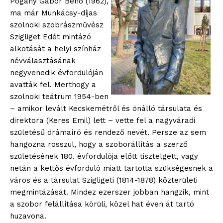
Pogány Gábor Benő (1962),
ma már Munkácsy-díjas
szolnoki szobrászművész
Szigliget Edét mintázó
alkotását a helyi színház
névválasztásának
negyvenedik évfordulóján
avatták fel. Merthogy a
szolnoki teátrum 1954-ben
– amikor levált Kecskemétről és önálló társulata és
direktora (Keres Emil) lett – vette fel a nagyváradi
születésű drámaíró és rendező nevét. Persze az sem
hangozna rosszul, hogy a szoborállítás a szerző
születésének 180. évfordulója előtt tisztelgett, vagy
netán a kettős évforduló miatt tartotta szükségesnek a
város és a társulat Szigligeti (1814-1878) közterületi
megmintázását. Mindez ezerszer jobban hangzik, mint
a szobor felállítása körüli, közel hat éven át tartó
huzavona.