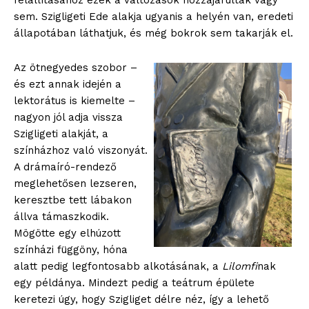
felállításához ezek a változások hozzájárultak vagy
sem. Szigligeti Ede alakja ugyanis a helyén van, eredeti
állapotában láthatjuk, és még bokrok sem takarják el.
A
z ötnegyedes szobor –
és ezt annak idején a
lektorátus is kiemelte –
nagyon jól adja vissza
Szigligeti alakját, a
színházhoz való viszonyát.
A drámaíró-rendező
meglehetősen lezseren,
keresztbe tett lábakon
állva támaszkodik.
Mögötte egy elhúzott
színházi függöny, hóna
alatt pedig legfontosabb alkotásának, a
Lilomfi
nak
egy példánya. Mindezt pedig a teátrum épülete
keretezi úgy, hogy Szigliget délre néz, így a lehető