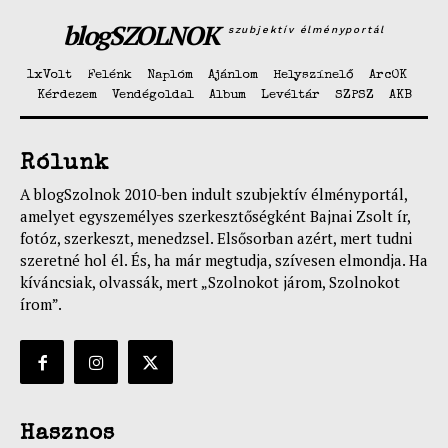
blogSZOLNOK
szubjektív élményportál
1xVolt
Felénk
Naplóm
Ajánlom
Helyszínelő
ArcOK
Kérdezem
Vendégoldal
Album
Levéltár
SZPSZ
AKB
Rólunk
A blogSzolnok 2010-ben indult szubjektív élményportál,
amelyet egyszemélyes szerkesztőségként Bajnai Zsolt ír,
fotóz, szerkeszt, menedzsel. Elsősorban azért, mert tudni
szeretné hol él. És, ha már megtudja, szívesen elmondja. Ha
kíváncsiak, olvassák, mert „Szolnokot járom, Szolnokot
írom”.
Hasznos