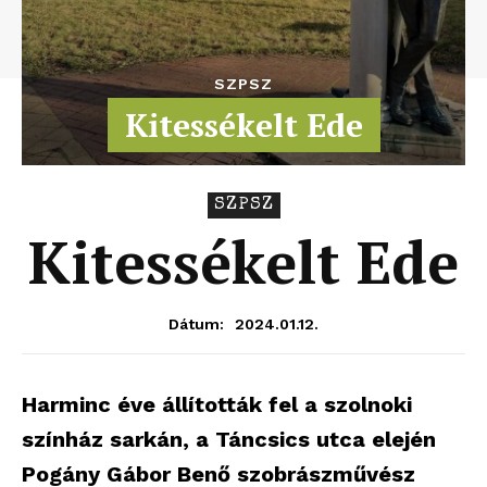
SZPSZ
Kitessékelt Ede
SZPSZ
Kitessékelt Ede
2024.01.12.
Dátum:
Harminc éve állították fel a szolnoki
színház sarkán, a Táncsics utca elején
Pogány Gábor Benő szobrászművész