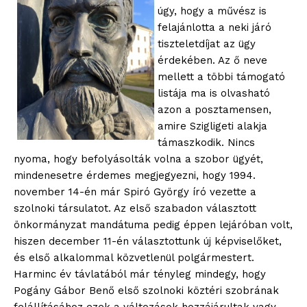
úgy, hogy a művész is
felajánlotta a neki járó
tiszteletdíjat az ügy
érdekében. Az ő neve
mellett a többi támogató
listája ma is olvasható
azon a posztamensen,
amire Szigligeti alakja
támaszkodik. Nincs
nyoma, hogy befolyásolták volna a szobor ügyét,
mindenesetre érdemes megjegyezni, hogy 1994.
november 14-én már Spiró György író vezette a
szolnoki társulatot. Az első szabadon választott
önkormányzat mandátuma pedig éppen lejáróban volt,
hiszen december 11-én választottunk új képviselőket,
és első alkalommal közvetlenül polgármestert.
Harminc év távlatából már tényleg mindegy, hogy
Pogány Gábor Benő első szolnoki köztéri szobrának