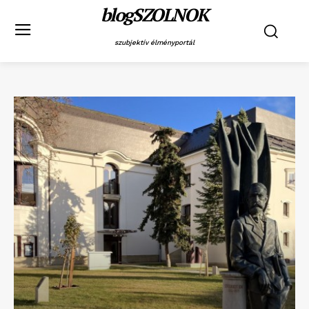
blogSZOLNOK
szubjektív élményportál