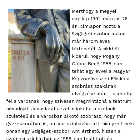
Merthogy a megyei
napilap 1991. március 26-
án, címlapon hozta a
Szigligeti-szobor akkor
már három éves
történetét. A cikkből
kiderül, hogy Pogány
Gábor Benő 1988-ban –
tehát egy évvel a Magyar
Képzőművészeti Főiskola
szobrász szakának
elvégzése után – ajánlotta
fel a városnak, hogy szívesen megmintázná a teátrum
névadóját. Javaslatát azzal indokolta a szolnoki
születésű és a városban alkotó szobrász, hogy már
gyerekkorában is, amikor színházba járt, hiányzott neki
onnan egy Szigligeti-szobor. Ami érthető, hiszen a
szolnoki színházban az 1958-ban felállított és