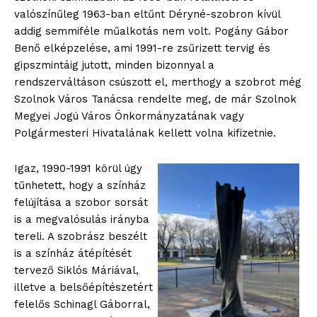
valószínűleg 1963-ban eltűnt Déryné-szobron kívül
addig semmiféle műalkotás nem volt. Pogány Gábor
Benő elképzelése, ami 1991-re zsűrizett tervig és
gipszmintáig jutott, minden bizonnyal a
rendszerváltáson csúszott el, merthogy a szobrot még
Szolnok Város Tanácsa rendelte meg, de már Szolnok
Megyei Jogú Város Önkormányzatának vagy
Polgármesteri Hivatalának kellett volna kifizetnie.
Igaz, 1990-1991 körül úgy
tűnhetett, hogy a színház
felújítása a szobor sorsát
is a megvalósulás irányba
tereli. A szobrász beszélt
is a színház átépítését
tervező Siklós Máriával,
illetve a belsőépítészetért
felelős Schinagl Gáborral,