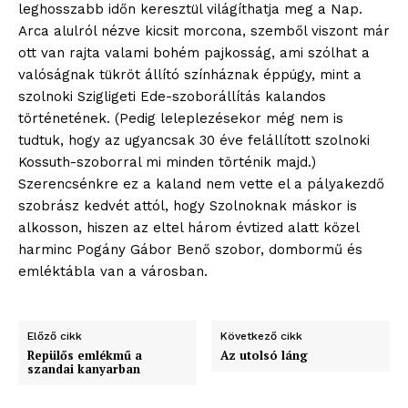
leghosszabb időn keresztül világíthatja meg a Nap.
Arca alulról nézve kicsit morcona, szemből viszont már
ott van rajta valami bohém pajkosság, ami szólhat a
valóságnak tükröt állító színháznak éppúgy, mint a
szolnoki Szigligeti Ede-szoborállítás kalandos
történetének. (Pedig leleplezésekor még nem is
tudtuk, hogy az ugyancsak 30 éve felállított szolnoki
Kossuth-szoborral mi minden történik majd.)
blogSZOLNOK
Szerencsénkre ez a kaland nem vette el a pályakezdő
szubjektív élményportál
szobrász kedvét attól, hogy Szolnoknak máskor is
alkosson, hiszen az eltel három évtized alatt közel
harminc Pogány Gábor Benő szobor, dombormű és
emléktábla van a városban.
Előző cikk
Következő cikk
Repülős emlékmű a
Az utolsó láng
szandai kanyarban