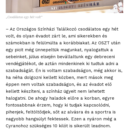
„Csodálatos egy hét volt”
– Az Országos Színházi Találkozó csodálatos egy hét
volt, és olyan évadot zárt le, ami sikerekben és
számokban is felülmúlta a korábbiakat. Az OSZT után
egy picit még ünnepeltük magunkat, nyalogattuk a
sebeinket, július elsején bevállaltunk egy debreceni
vendégjátékot, de aztán mindenkinek ki tudtuk adni a
szabadságát. Én is voltam szabadságon, még akkor is,
ha néha dolgozni kellett közben, mert mások meg
éppen nem voltak szabadságon, és az évadot elő
kellett készíteni, a színház ügyeit nem lehetett
halogatni. De ahogy haladok előre a korban, egyre
fontosabbnak érzem, hogy ki tudjak kapcsolódni,
pihenjek, feltöltődjek, sőt az alvásra és a sportra is
nagyobb hangsúlyt fektessek. Ezen a nyáron még a
Cyranohoz szükséges 10 kilót is sikerült leadnom.