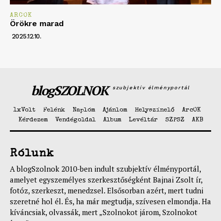
ARCOK
Örökre marad
2025.12.10.
blogSZOLNOK
szubjektív élményportál
1xVolt
Felénk
Naplóm
Ajánlom
Helyszínelő
ArcOK
Kérdezem
Vendégoldal
Album
Levéltár
SZPSZ
AKB
Rólunk
A blogSzolnok 2010-ben indult szubjektív élményportál,
amelyet egyszemélyes szerkesztőségként Bajnai Zsolt ír,
fotóz, szerkeszt, menedzsel. Elsősorban azért, mert tudni
szeretné hol él. És, ha már megtudja, szívesen elmondja. Ha
kíváncsiak, olvassák, mert „Szolnokot járom, Szolnokot