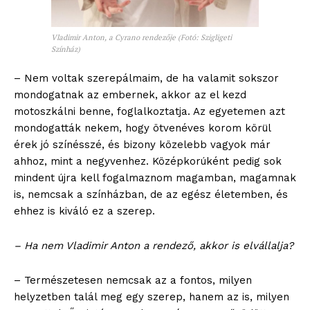
Vladimir Anton, a Cyrano rendezője (Fotó: Szigligeti
Színház)
– Nem voltak szerepálmaim, de ha valamit sokszor
mondogatnak az embernek, akkor az el kezd
motoszkálni benne, foglalkoztatja. Az egyetemen azt
mondogatták nekem, hogy ötvenéves korom körül
érek jó színésszé, és bizony közelebb vagyok már
ahhoz, mint a negyvenhez. Középkorúként pedig sok
mindent újra kell fogalmaznom magamban, magamnak
is, nemcsak a színházban, de az egész életemben, és
ehhez is kiváló ez a szerep.
– Ha nem Vladimir Anton a rendező, akkor is elvállalja?
– Természetesen nemcsak az a fontos, milyen
helyzetben talál meg egy szerep, hanem az is, milyen