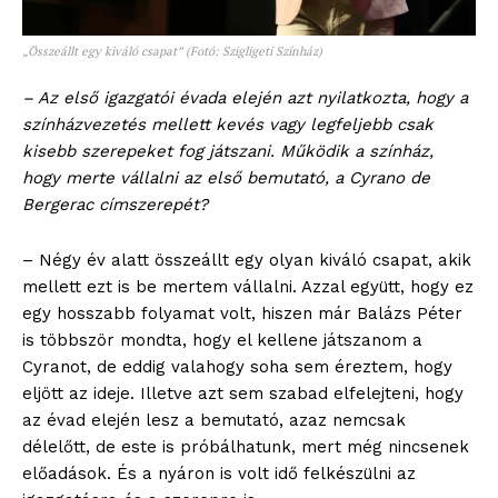
„Összeállt egy kiváló csapat” (Fotó: Szigligeti Színház)
– Az első igazgatói évada elején azt nyilatkozta, hogy a
színházvezetés mellett kevés vagy legfeljebb csak
kisebb szerepeket fog játszani. Működik a színház,
hogy merte vállalni az első bemutató, a Cyrano de
Bergerac címszerepét?
– Négy év alatt összeállt egy olyan kiváló csapat, akik
mellett ezt is be mertem vállalni. Azzal együtt, hogy ez
egy hosszabb folyamat volt, hiszen már Balázs Péter
is többször mondta, hogy el kellene játszanom a
Cyranot, de eddig valahogy soha sem éreztem, hogy
eljött az ideje. Illetve azt sem szabad elfelejteni, hogy
az évad elején lesz a bemutató, azaz nemcsak
délelőtt, de este is próbálhatunk, mert még nincsenek
előadások. És a nyáron is volt idő felkészülni az