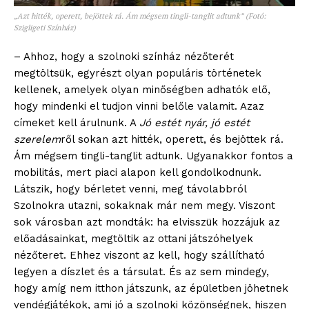
„Azt hitték, operett, bejöttek rá. Ám mégsem tingli-tanglit adtunk” (Fotó:
Szigligeti Színház)
– Ahhoz, hogy a szolnoki színház nézőterét
megtöltsük, egyrészt olyan populáris történetek
kellenek, amelyek olyan minőségben adhatók elő,
hogy mindenki el tudjon vinni belőle valamit. Azaz
címeket kell árulnunk. A
Jó estét nyár, jó estét
szerelem
ről sokan azt hitték, operett, és bejöttek rá.
Ám mégsem tingli-tanglit adtunk. Ugyanakkor fontos a
mobilitás, mert piaci alapon kell gondolkodnunk.
Látszik, hogy bérletet venni, meg távolabbról
Szolnokra utazni, sokaknak már nem megy. Viszont
sok városban azt mondták: ha elvisszük hozzájuk az
előadásainkat, megtöltik az ottani játszóhelyek
nézőteret. Ehhez viszont az kell, hogy szállítható
legyen a díszlet és a társulat. És az sem mindegy,
hogy amíg nem itthon játszunk, az épületben jöhetnek
vendégjátékok, ami jó a szolnoki közönségnek, hiszen