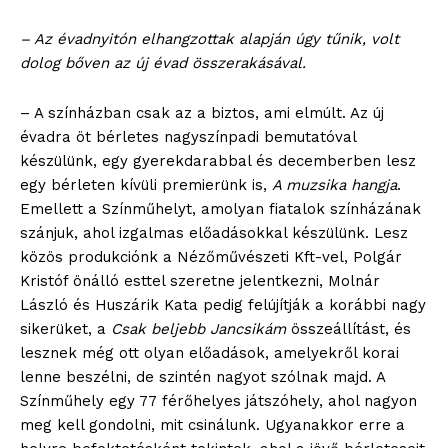
– Az évadnyitón elhangzottak alapján úgy tűnik, volt
dolog bőven az új évad összerakásával.
– A színházban csak az a biztos, ami elmúlt. Az új
évadra öt bérletes nagyszínpadi bemutatóval
készülünk, egy gyerekdarabbal és decemberben lesz
egy bérleten kívüli premierünk is,
A muzsika hangja
.
Emellett a Színműhelyt, amolyan fiatalok színházának
szánjuk, ahol izgalmas előadásokkal készülünk. Lesz
közös produkciónk a Nézőművészeti Kft-vel, Polgár
Kristóf önálló esttel szeretne jelentkezni, Molnár
László és Huszárik Kata pedig felújítják a korábbi nagy
sikerüket, a
Csak beljebb Jancsikám
összeállítást, és
lesznek még ott olyan előadások, amelyekről korai
lenne beszélni, de szintén nagyot szólnak majd. A
Színműhely egy 77 férőhelyes játszóhely, ahol nagyon
meg kell gondolni, mit csinálunk. Ugyanakkor erre a