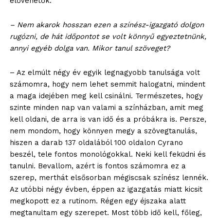
elővehetők.
– Nem akarok hosszan ezen a színész-igazgató dolgon
rugózni, de hát időpontot se volt könnyű egyeztetnünk,
annyi egyéb dolga van. Mikor tanul szöveget?
– Az elmúlt négy év egyik legnagyobb tanulsága volt
számomra, hogy nem lehet semmit halogatni, mindent
a maga idejében meg kell csinálni. Természetes, hogy
szinte minden nap van valami a színházban, amit meg
kell oldani, de arra is van idő és a próbákra is. Persze,
nem mondom, hogy könnyen megy a szövegtanulás,
hiszen a darab 137 oldalából 100 oldalon Cyrano
beszél, tele fontos monológokkal. Neki kell feküdni és
tanulni. Bevallom, azért is fontos számomra ez a
szerep, merthát elsősorban mégiscsak színész lennék.
Az utóbbi négy évben, éppen az igazgatás miatt kicsit
megkopott ez a rutinom. Régen egy éjszaka alatt
megtanultam egy szerepet. Most több idő kell, főleg,