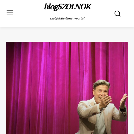
blogSZOLNOK
szubjektív élményportál