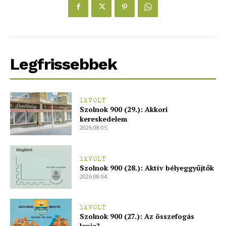
Legfrissebbek
1XVOLT
Szolnok 900 (29.): Akkori
kereskedelem
2026.08.05.
1XVOLT
Szolnok 900 (28.): Aktív bélyeggyűjtők
2026.08.04.
1XVOLT
Szolnok 900 (27.): Az összefogás
lapja?