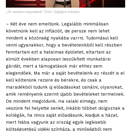
„De mindent megoldunk” (Fotó: Szigligeti Színház)
bSZ fiók
Előfizetés
– Két éve nem emeltünk. Legalább minimálisan
Kapcsolat
követnünk kell az inflációt, de persze nem lehet
mindent a közönség nyakába varrni. Tudomásul kell
Adatkezelési tájékoztató
venni ugyanakkor, hogy a bevételeinkből kell részben
Hirdetés
fenntartani ezt a hatalmas épületet, eltartani az
elmúlt években alaposan leszűkített munkatársi
gárdát, mert a támogatások már ehhez sem
elegendőek. Ma már a saját bevételeink ez részét is el
kell költenünk rezsire és bérekre, és csak a
maradékból tudunk új előadásokat csinálni, olyanokat,
amik reményeink szerint újabb bevételeket termelnek.
De mindent megoldunk. Ha valaki elmegy, nem
veszünk fel helyette senkit, inkább többet dolgoznak a
kollégák, ha nincs saját előadásunk, kiadjuk a házat,
mert hiába vagyunk az ország egyik legkisebb
költségvetésű vidéki színháza, a minőségből nem