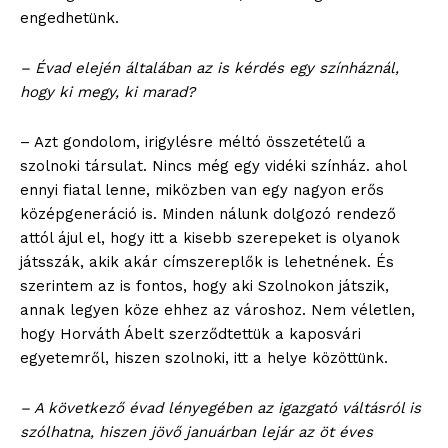
engedhetünk.
– Évad elején általában az is kérdés egy színháznál,
hogy ki megy, ki marad?
– Azt gondolom, irigylésre méltó összetételű a
szolnoki társulat. Nincs még egy vidéki színház. ahol
ennyi fiatal lenne, miközben van egy nagyon erős
középgeneráció is. Minden nálunk dolgozó rendező
attól ájul el, hogy itt a kisebb szerepeket is olyanok
játsszák, akik akár címszereplők is lehetnének. És
szerintem az is fontos, hogy aki Szolnokon játszik,
annak legyen köze ehhez az városhoz. Nem véletlen,
hogy Horváth Ábelt szerződtettük a kaposvári
egyetemről, hiszen szolnoki, itt a helye közöttünk.
– A következő évad lényegében az igazgató váltásról is
szólhatna, hiszen jövő januárban lejár az öt éves