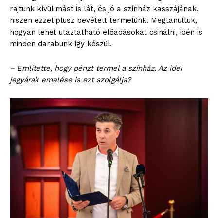
rajtunk kívül mást is lát, és jó a színház kasszájának,
hiszen ezzel plusz bevételt termelünk. Megtanultuk,
blogSZOLNOK
hogyan lehet utaztatható előadásokat csinálni, idén is
szubjektív élményportál
minden darabunk így készül.
– Említette, hogy pénzt termel a színház. Az idei
jegyárak emelése is ezt szolgálja?
ELŐFIZETÉS
Hasznos