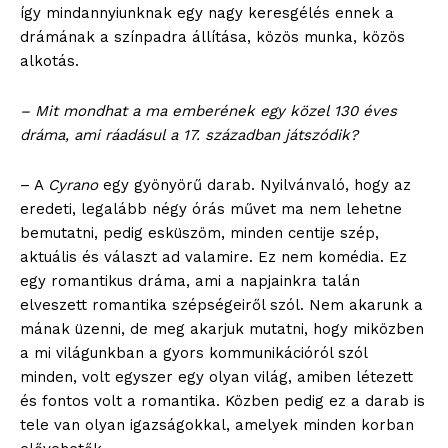
így mindannyiunknak egy nagy keresgélés ennek a
drámának a színpadra állítása, közös munka, közös
alkotás.
– Mit mondhat a ma emberének egy közel 130 éves
dráma, ami ráadásul a 17. században játszódik?
– A
Cyrano
egy gyönyörű darab. Nyilvánvaló, hogy az
eredeti, legalább négy órás művet ma nem lehetne
bemutatni, pedig esküszöm, minden centije szép,
aktuális és választ ad valamire. Ez nem komédia. Ez
egy romantikus dráma, ami a napjainkra talán
elveszett romantika szépségeiről szól. Nem akarunk a
mának üzenni, de meg akarjuk mutatni, hogy miközben
a mi világunkban a gyors kommunikációról szól
minden, volt egyszer egy olyan világ, amiben létezett
és fontos volt a romantika. Közben pedig ez a darab is
tele van olyan igazságokkal, amelyek minden korban