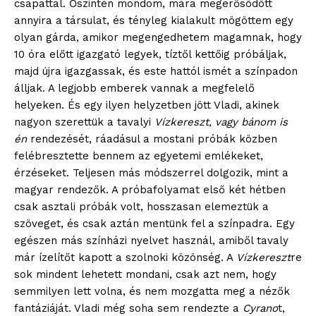
csapattal. Őszintén mondom, mára megerősödött
annyira a társulat, és tényleg kialakult mögöttem egy
olyan gárda, amikor megengedhetem magamnak, hogy
10 óra előtt igazgató legyek, tíztől kettőig próbáljak,
majd újra igazgassak, és este hattól ismét a színpadon
álljak. A legjobb emberek vannak a megfelelő
helyeken. És egy ilyen helyzetben jött Vladi, akinek
nagyon szerettük a tavalyi
Vízkereszt, vagy bánom is
én
rendezését, ráadásul a mostani próbák közben
felébresztette bennem az egyetemi emlékeket,
érzéseket. Teljesen más módszerrel dolgozik, mint a
magyar rendezők. A próbafolyamat első két hétben
csak asztali próbák volt, hosszasan elemeztük a
szöveget, és csak aztán mentünk fel a színpadra. Egy
egészen más színházi nyelvet használ, amiből tavaly
már ízelítőt kapott a szolnoki közönség. A
Vízkereszt
re
sok mindent lehetett mondani, csak azt nem, hogy
semmilyen lett volna, és nem mozgatta meg a nézők
fantáziáját. Vladi még soha sem rendezte a
Cyrano
t,