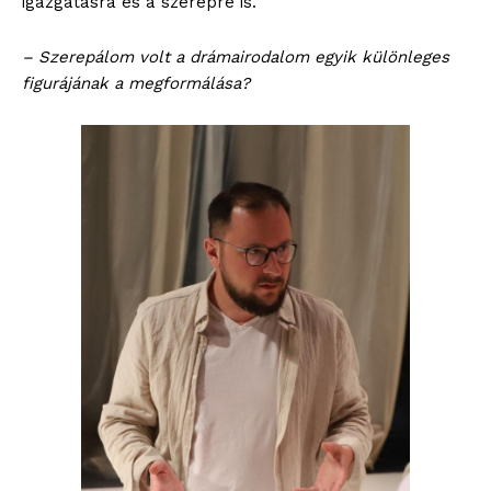
igazgatásra és a szerepre is.
– Szerepálom volt a drámairodalom egyik különleges
figurájának a megformálása?