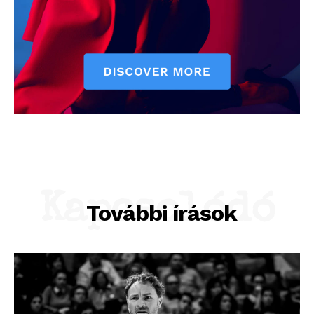
Kapcsolódó
További írások