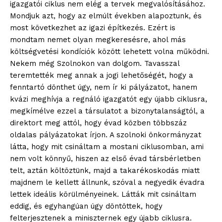
igazgatói ciklus nem elég a tervek megvalósításához.
Mondjuk azt, hogy az elmúlt években alapoztunk, és
most következhet az igazi építkezés. Ezért is
mondtam nemet olyan megkeresésre, ahol más
költségvetési kondíciók között lehetett volna működni.
Nekem még Szolnokon van dolgom. Tavasszal
teremtették meg annak a jogi lehetőségét, hogy a
fenntartó dönthet úgy, nem ír ki pályázatot, hanem
kvázi meghívja a regnáló igazgatót egy újabb ciklusra,
megkímélve ezzel a társulatot a bizonytalanságtól, a
direktort meg attól, hogy évad közben többszáz
oldalas pályázatokat írjon. A szolnoki önkormányzat
látta, hogy mit csináltam a mostani ciklusomban, ami
nem volt könnyű, hiszen az első évad társbérletben
telt, aztán költöztünk, majd a takarékoskodás miatt
majdnem le kellett állnunk, szóval a negyedik évadra
lettek ideális körülményeinek. Látták mit csináltam
eddig, és egyhangúan úgy döntöttek, hogy
felterjesztenek a miniszternek egy újabb ciklusra.