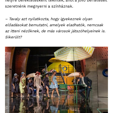
helyre befektetésként tekintek, ahol a jövő bérleteseit
szeretnénk megnyerni a színháznak.
– Tavaly azt nyilatkozta, hogy igyekeznek olyan
előadásokat bemutatni, amelyek eladhatók, nemcsak
az itteni nézőknek, de más városok játszóhelyeinek is.
Sikerült?