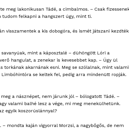
te meg lakonikusan Tádé, a cimbalmos. – Csak fizessene
tudom felkapni a hangszert úgy, mint ti.
tán visszamentek a kis dobogóra, és ismét játszani kezdték
savanyúak, mint a káposztalé – dühöngött Lóri a
verő hangulat, a zenekar is kevesebbet kap. – Úgy ül
 torkának akarnának esni. Meg se szólalnak, mint valami
 Limbóhintóra se keltek fel, pedig arra mindenütt ropják.
OLNOK
ktív
ortál
 meg a násznépet, nem járunk jól – bólogatott Tádé. –
Hasznos
vagy valami balhé lesz a vége, mi meg menekülhetünk.
 az egyik koszorúslánnyal?
bSZ fiók
ny… – mondta kaján vigyorral Morzsi, a nagybőgős, de nem
Előfizetés