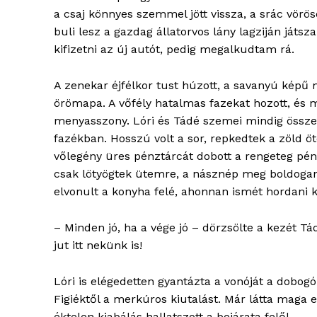
a csaj könnyes szemmel jött vissza, a srác vörö
buli lesz a gazdag állatorvos lány lagziján ját
kifizetni az új autót, pedig megalkudtam rá.
A zenekar éjfélkor tust húzott, a savanyú képű
örömapa. A vőfély hatalmas fazekat hozott, és 
menyasszony. Lóri és Tádé szemei mindig össze
fazékban. Hosszú volt a sor, repkedtek a zöld ö
vőlegény üres pénztárcát dobott a rengeteg pénz
csak lötyögtek ütemre, a násznép meg boldogan 
elvonult a konyha felé, ahonnan ismét hordani k
– Minden jó, ha a vége jó – dörzsölte a kezét Tá
jut itt nekünk is!
Lóri is elégedetten gyantázta a vonóját a dobogó
Figiéktől a merkúros kiutalást. Már látta maga 
éktelen kiabálás hallatszott a bejárata felől.