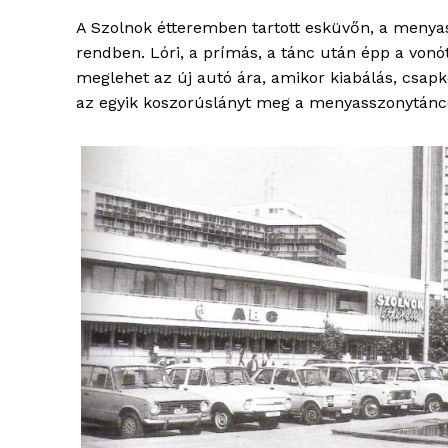
A Szolnok étteremben tartott esküvőn, a menyas
rendben. Lóri, a prímás, a tánc után épp a vonót
meglehet az új autó ára, amikor kiabálás, csapko
az egyik koszorúslányt meg a menyasszonytánco