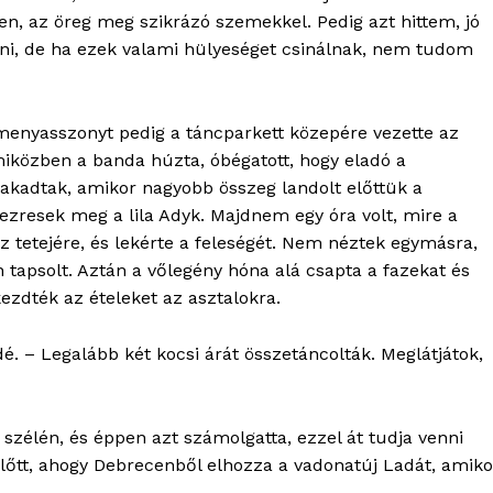
sen, az öreg meg szikrázó szemekkel. Pedig azt hittem, jó
szani, de ha ezek valami hülyeséget csinálnak, nem tudom
 menyasszonyt pedig a táncparkett közepére vezette az
miközben a banda húzta, óbégatott, hogy eladó a
akadtak, amikor nagyobb összeg landolt előttük a
tezresek meg a lila Adyk. Majdnem egy óra volt, mire a
 tetejére, és lekérte a feleségét. Nem néztek egymásra,
tapsolt. Aztán a vőlegény hóna alá csapta a fazekat és
ezdték az ételeket az asztalokra.
dé. – Legalább két kocsi árát összetáncolták. Meglátjátok,
 szélén, és éppen azt számolgatta, ezzel át tudja venni
előtt, ahogy Debrecenből elhozza a vadonatúj Ladát, amiko