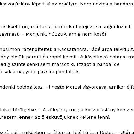
 koszorúslány lépett ki az erkélyre. Nem néztek a bandára
Kapcsolat
Adatkezelési tájékoztató
Hirdetés
 csikket Lóri, miután a párocska befejezte a sugdolózást,
egymást. – Menjünk, húzzuk, amíg nem késő!
TÉS
balmon rázendítettek a Kacsatáncra. Tádé arca felvidult,
lány eléjük perdül és ropni kezdik. A következő nótánál m
edig szinte senki sem maradt ki. Izzadt a banda, de
 csak a nagyobb gázsira gondoltak.
enki boldog lesz – lihegte Morzsi vigyorogva, amikor éjf
okát törölgetve. – A vőlegény meg a koszorúslány kétszer
elnézem, ennek az ő esküvőjüknek kellene lenni.
zá Lóri, miközben az állomás felé fújta a füstöt. – Után