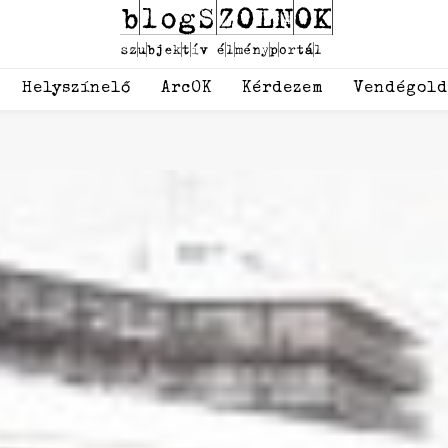
Helyszínelő
ArcOK
Kérdezem
Vendégol