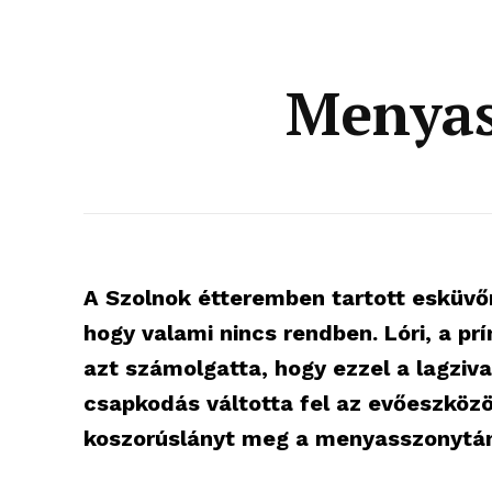
Menyas
A Szolnok étteremben tartott esküvőn
hogy valami nincs rendben. Lóri, a pr
azt számolgatta, hogy ezzel a lagziva
csapkodás váltotta fel az evőeszközök
koszorúslányt meg a menyasszonytán