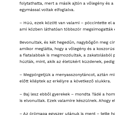
folytathatta, mert a másik ajtón a vőlegény és a
egymással voltak elfoglalva.
– Húú, ezek között van valami – pöccintette el a
ami közben láthatóan többször megsimogatták 
ELŐFIZE
Bevonultak, és két hegedűn, nagybőgőn meg cim
amikor meglátta, hogy a vőlegény és a koszorús
a fiatalabbak is megmozdultak, a zakatolásból p
húzták, mint, akik az életükért küzdenek, pedig
– Megpörgetjük a menyasszonytáncot, aztán mind
előtt kiléptek az erkélyre a következő slukkra.
– Baj lesz ebből gyerekek – mondta Tádé a homl
is elvonultak. Ezek valamire készülnek. Ahogy 
– Az örömapa egyszer utánuk is ment – tette hoz