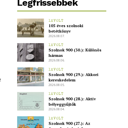
Legfrissebbek
1XVOLT
105 éves szolnoki
betétkönyv
2026.08.07.
1XVOLT
Szolnok 900 (30.): Különös
hármas
2026.08.06.
1XVOLT
Szolnok 900 (29.): Akkori
z
kereskedelem
2026.08.05.
1XVOLT
Szolnok 900 (28.): Aktív
bélyeggyűjtők
2026.08.04.
1XVOLT
Szolnok 900 (27.): Az