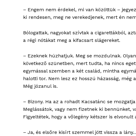
– Engem nem érdekel, mi van közöttük – jegyez
ki rendesen, meg ne verekedjenek, mert én nem 
Bólogattak, nagyokat szívtak a cigarettákból, az
a régi nótákat meg a kifacsart slágereket.
– Ezeknek húzhatjuk. Meg se mozdulnak. Olyan 
következő szünetben, mert tudta, ha nincs eget
egymással szemben a két család, mintha egymás
halotti tor. Nem lesz ez hosszú házasság, még a
blogSZ
Még józanul is.
szubje
élményp
– Bizony. Ha az a rohadt Kacsatánc se mozgatja
Meglássátok, vagy nem fizetnek ki bennünket, 
Figyeltétek, hogy a vőlegény kétszer is elvonult
– Ja, és elsőre kisírt szemmel jött vissza a lá