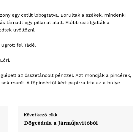
ony egy cetlit lobogtatva. Borultak a székek, mindenki
ás támadt egy pillanat alatt. Előbb csitítgatták a
dtek üvöltözni.
grott fel Tádé.
Lóri.
lépett az összetáncolt pénzzel. Azt mondják a pincérek,
sok manit. A főpincértől kért papírra írta az a hülye
Következő cikk
Dögcédula a Járműjavítóból