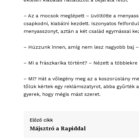
– Az a mocsok meglépett – üvöltötte a menyassz
csapkodni, kiabálni kezdett. Iszonyatos felfordul
menyasszonyt, aztán a két család egymással kez
– Húzzunk innen, amíg nem lesz nagyobb baj – u
– Mi a frászkarika történt? – Nézett a többiekre 
– Mi? Hát a vőlegény meg az a koszorúslány meg
tőlük kértek egy reklámszatyrot, abba gyűrték a 
gyerek, hogy mégis mást szeret.
Előző cikk
Májsztró a Rapiddal