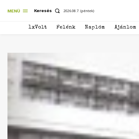
Keresés
MENÜ
2026.08.7. (péntek)
1xVolt
Felénk
Naplóm
Ajánlom