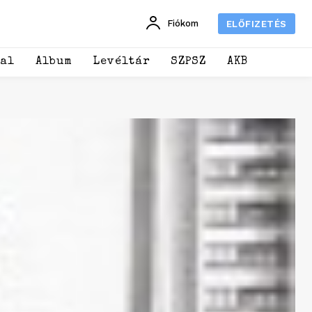
Fiókom
ELŐFIZETÉS
dal
Album
Levéltár
SZPSZ
AKB