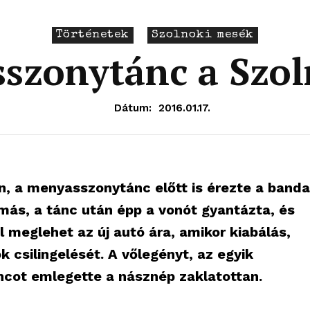
Történetek
Szolnoki mesék
szonytánc a Szo
Dátum:
2016.01.17.
, a menyasszonytánc előtt is érezte a banda
ímás, a tánc után épp a vonót gyantázta, és
l meglehet az új autó ára, amikor kiabálás,
 csilingelését. A vőlegényt, az egyik
cot emlegette a násznép zaklatottan.