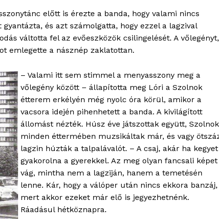
szonytánc előtt is érezte a banda, hogy valami nincs
 gyantázta, és azt számolgatta, hogy ezzel a lagzival
dás váltotta fel az evőeszközök csilingelését. A vőlegényt,
t emlegette a násznép zaklatottan.
– Valami itt sem stimmel a menyasszony meg a
vőlegény között – állapította meg Lóri a Szolnok
étterem erkélyén még nyolc óra körül, amikor a
vacsora idején pihenhetett a banda. A kivilágított
állomást nézték. Húsz éve játszottak együtt, Szolnok
minden éttermében muzsikáltak már, és vagy ötszá
lagzin húzták a talpalávalót. – A csaj, akár ha kegyet
gyakorolna a gyerekkel. Az meg olyan fancsali képet
vág, mintha nem a lagziján, hanem a temetésén
lenne. Kár, hogy a válóper után nincs ekkora banzáj,
mert akkor ezeket már elő is jegyezhetnénk.
Ráadásul hétköznapra.