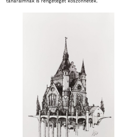
tanáraimnak is rengeteget köszönhetek.