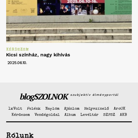
KÉRDEZEM
Kicsi színház, nagy kihívás
2025.06.10.
blogSZOLNOK
szubjektív élményportál
1xVolt
Felénk
Naplóm
Ajánlom
Helyszínelő
ArcOK
Kérdezem
Vendégoldal
Album
Levéltár
SZPSZ
AKB
Rólunk