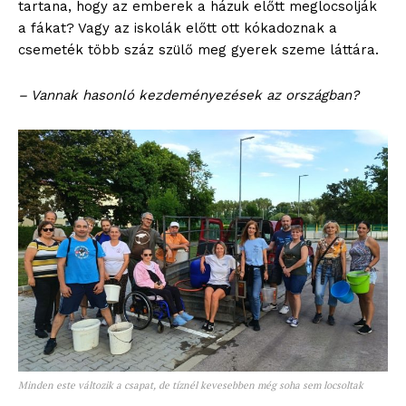
tartana, hogy az emberek a házuk előtt meglocsolják
a fákat? Vagy az iskolák előtt ott kókadoznak a
csemeték több száz szülő meg gyerek szeme láttára.
– Vannak hasonló kezdeményezések az országban?
blogSZOLNOK
szubjektív élményportál
ELŐFIZETÉS
Minden este változik a csapat, de tíznél kevesebben még soha sem locsoltak