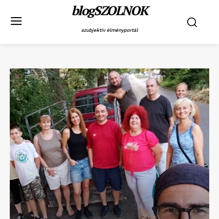
blogSZOLNOK
szubjektív élményportál