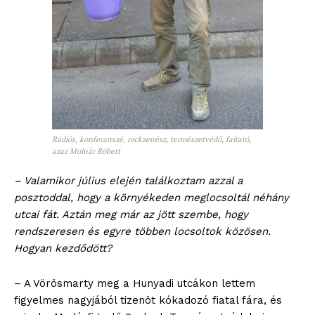
Rádiós, konferanszé, rockzenész, természetvédő, faitató,
azaz Molnár Róbert
– Valamikor július elején találkoztam azzal a
posztoddal, hogy a környékeden meglocsoltál néhány
utcai fát. Aztán meg már az jött szembe, hogy
rendszeresen és egyre többen locsoltok közösen.
Hogyan kezdődött?
– A Vörösmarty meg a Hunyadi utcákon lettem
figyelmes nagyjából tizenöt kókadozó fiatal fára, és