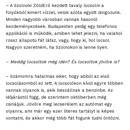
– A Szolnoki ZöldErő kezdett tavaly locsolni a
folyókból kimert vízzel, velük azóta együtt dolgozunk.
Hasznos
Minden nagyobb városban vannak hasonló
kezdeményezések. Budapesten pedig egy telefonos
bSZ fiók
applikáció is működik, amiben lehet jelezni, ha valahol
Előfizetés
rossz állapotú fát látsz, vagy, hogy ki, hol locsol.
Nagyon szeretném, ha Szolnokon is lenne ilyen.
Kapcsolat
Adatkezelési tájékoztató
– Meddig locsoltok még idén? És locsoltok jövőre is?
Hirdetés
– Számomra hatalmas siker, hogy abból az első
locsolásomból ez lett. A locsolókon kívül egyre többen
vannak olyanok is, akik beszállnak a benzinbe. Az
időjárástól függ, de szerintem októberben még
csináljuk. Jövőre meg lecserélem az autómat egy
olyanra, ami már egy ezer literes tartályt is képes
vontatni, és akkor még több fát fogunk tudni öntözni.