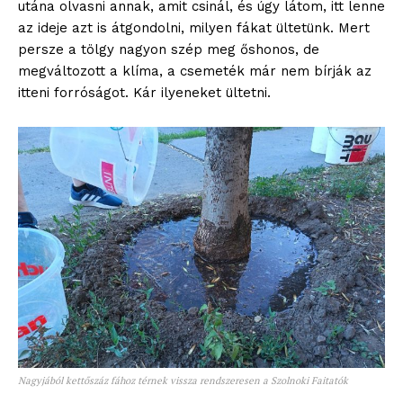
utána olvasni annak, amit csinál, és úgy látom, itt lenne
az ideje azt is átgondolni, milyen fákat ültetünk. Mert
persze a tölgy nagyon szép meg őshonos, de
megváltozott a klíma, a csemeték már nem bírják az
itteni forróságot. Kár ilyeneket ültetni.
Nagyjából kettőszáz fához térnek vissza rendszeresen a Szolnoki Faitatók