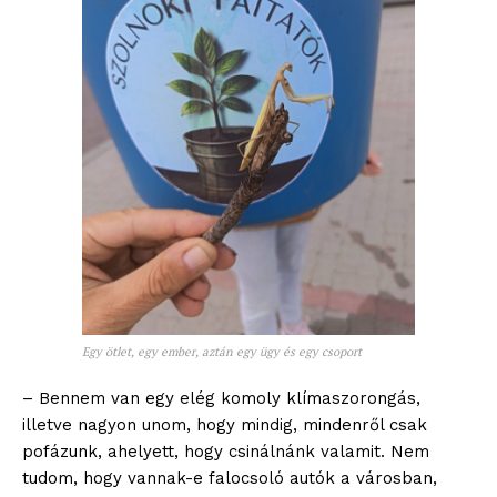
Egy ötlet, egy ember, aztán egy ügy és egy csoport
– Bennem van egy elég komoly klímaszorongás,
illetve nagyon unom, hogy mindig, mindenről csak
pofázunk, ahelyett, hogy csinálnánk valamit. Nem
tudom, hogy vannak-e falocsoló autók a városban,