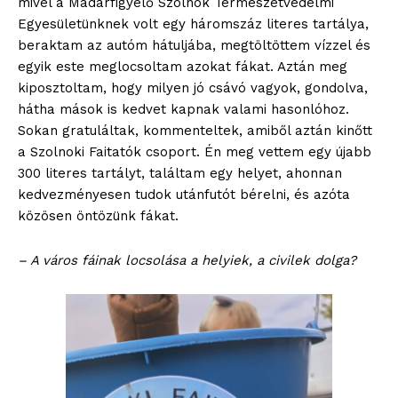
mivel a Madárfigyelő Szolnok Természetvédelmi
Egyesületünknek volt egy háromszáz literes tartálya,
beraktam az autóm hátuljába, megtöltöttem vízzel és
egyik este meglocsoltam azokat fákat. Aztán meg
kiposztoltam, hogy milyen jó csávó vagyok, gondolva,
hátha mások is kedvet kapnak valami hasonlóhoz.
Sokan gratuláltak, kommenteltek, amiből aztán kinőtt
a Szolnoki Faitatók csoport. Én meg vettem egy újabb
300 literes tartályt, találtam egy helyet, ahonnan
kedvezményesen tudok utánfutót bérelni, és azóta
közösen öntözünk fákat.
– A város fáinak locsolása a helyiek, a civilek dolga?