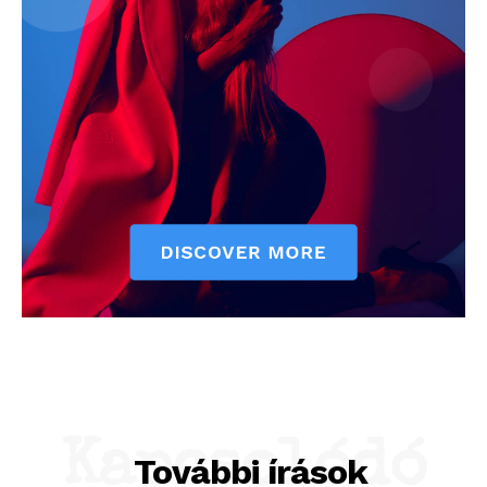
Kapcsolódó
További írások