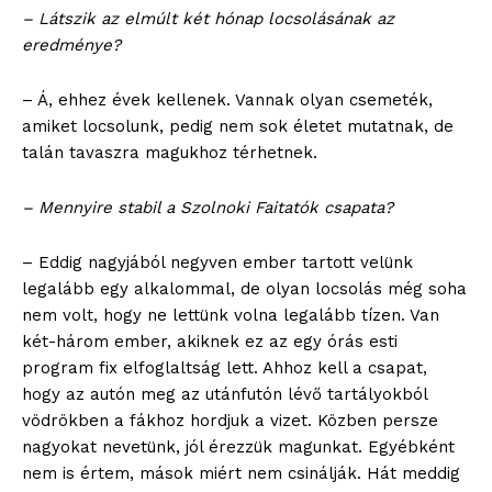
– Látszik az elmúlt két hónap locsolásának az
eredménye?
– Á, ehhez évek kellenek. Vannak olyan csemeték,
amiket locsolunk, pedig nem sok életet mutatnak, de
talán tavaszra magukhoz térhetnek.
– Mennyire stabil a Szolnoki Faitatók csapata?
– Eddig nagyjából negyven ember tartott velünk
legalább egy alkalommal, de olyan locsolás még soha
nem volt, hogy ne lettünk volna legalább tízen. Van
két-három ember, akiknek ez az egy órás esti
program fix elfoglaltság lett. Ahhoz kell a csapat,
hogy az autón meg az utánfutón lévő tartályokból
vödrökben a fákhoz hordjuk a vizet. Közben persze
nagyokat nevetünk, jól érezzük magunkat. Egyébként
nem is értem, mások miért nem csinálják. Hát meddig