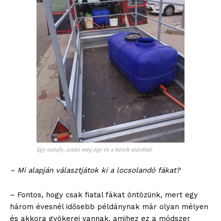
Egy tartály, aztán még egy és a bérelt utánfutó
– Mi alapján választjátok ki a locsolandó fákat?
– Fontos, hogy csak fiatal fákat öntözünk, mert egy
három évesnél idősebb példánynak már olyan mélyen
és akkora gyökerei vannak, amihez ez a módszer