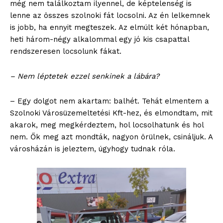
még nem találkoztam ilyennel, de képtelenség is
lenne az összes szolnoki fát locsolni. Az én lelkemnek
is jobb, ha ennyit megteszek. Az elmúlt két hónapban,
heti három-négy alkalommal egy jó kis csapattal
rendszeresen locsolunk fákat.
– Nem léptetek ezzel senkinek a lábára?
– Egy dolgot nem akartam: balhét. Tehát elmentem a
Szolnoki Városüzemeltetési Kft-hez, és elmondtam, mit
akarok, meg megkérdeztem, hol locsolhatunk és hol
nem. Ők meg azt mondták, nagyon örülnek, csináljuk. A
városházán is jeleztem, úgyhogy tudnak róla.