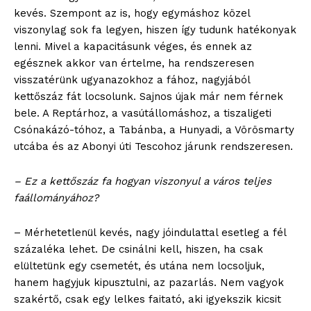
kevés. Szempont az is, hogy egymáshoz közel
viszonylag sok fa legyen, hiszen így tudunk hatékonyak
lenni. Mivel a kapacitásunk véges, és ennek az
egésznek akkor van értelme, ha rendszeresen
visszatérünk ugyanazokhoz a fához, nagyjából
kettőszáz fát locsolunk. Sajnos újak már nem férnek
bele. A Reptárhoz, a vasútállomáshoz, a tiszaligeti
Csónakázó-tóhoz, a Tabánba, a Hunyadi, a Vörösmarty
utcába és az Abonyi úti Tescohoz járunk rendszeresen.
– Ez a kettőszáz fa hogyan viszonyul a város teljes
faállományához?
– Mérhetetlenül kevés, nagy jóindulattal esetleg a fél
százaléka lehet. De csinálni kell, hiszen, ha csak
elültetünk egy csemetét, és utána nem locsoljuk,
hanem hagyjuk kipusztulni, az pazarlás. Nem vagyok
szakértő, csak egy lelkes faitató, aki igyekszik kicsit