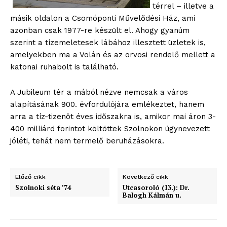
térrel – illetve a
másik oldalon a Csomóponti Művelődési Ház, ami
azonban csak 1977-re készült el. Ahogy gyanúm
szerint a tízemeletesek lábához illesztett üzletek is,
amelyekben ma a Volán és az orvosi rendelő mellett a
katonai ruhabolt is található.
A Jubileum tér a mából nézve nemcsak a város
blogSZOLNOK
alapításának 900. évfordulójára emlékeztet, hanem
szubjektív élményportál
arra a tíz-tizenöt éves időszakra is, amikor mai áron 3-
400 milliárd forintot költöttek Szolnokon úgynevezett
jóléti, tehát nem termelő beruházásokra.
Előző cikk
Következő cikk
Szolnoki séta ’74
Utcasoroló (13.): Dr.
Balogh Kálmán u.