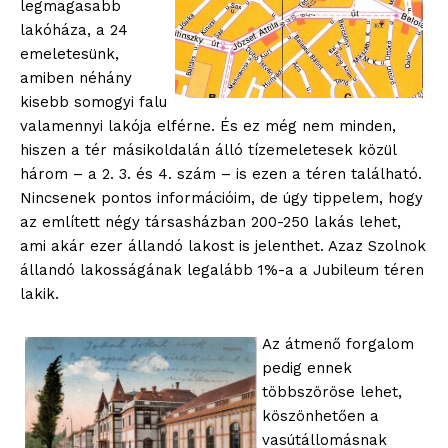
legmagasabb
lakóháza, a 24
emeletesünk,
amiben néhány
kisebb somogyi falu
valamennyi lakója elférne. És ez még nem minden,
hiszen a tér másikoldalán álló tízemeletesek közül
három – a 2. 3. és 4. szám – is ezen a téren található.
Nincsenek pontos információim, de úgy tippelem, hogy
az említett négy társasházban 200-250 lakás lehet,
ami akár ezer állandó lakost is jelenthet. Azaz Szolnok
állandó lakosságának legalább 1%-a a Jubileum téren
lakik.
Az átmenő forgalom
pedig ennek
többszöröse lehet,
köszönhetően a
vasútállomásnak