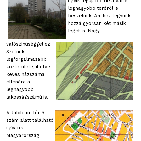
egyik legújabb, de a város
legnagyobb teréről is
beszélünk. Amihez tegyünk
hozzá gyorsan két másik
leget is. Nagy
valószínűséggel ez
Szolnok
legforgalmasabb
közterülete, illetve
kevés házszáma
ellenére a
legnagyobb
lakosságszámú is.
A Jubileum tér 5.
szám alatt található
ugyanis
Magyarország