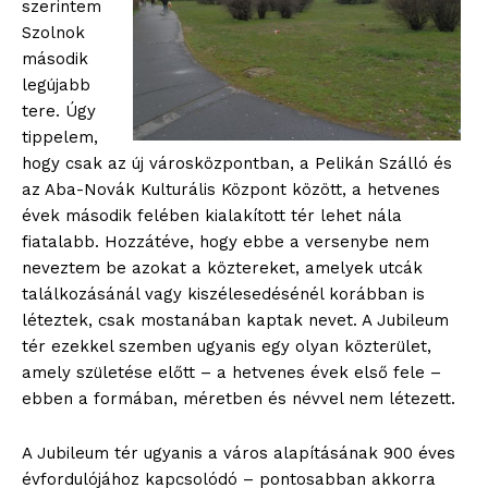
szerintem
Szolnok
második
legújabb
tere. Úgy
tippelem,
hogy csak az új városközpontban, a Pelikán Szálló és
az Aba-Novák Kulturális Központ között, a hetvenes
évek második felében kialakított tér lehet nála
fiatalabb. Hozzátéve, hogy ebbe a versenybe nem
neveztem be azokat a köztereket, amelyek utcák
találkozásánál vagy kiszélesedésénél korábban is
léteztek, csak mostanában kaptak nevet. A Jubileum
tér ezekkel szemben ugyanis egy olyan közterület,
amely születése előtt – a hetvenes évek első fele –
ebben a formában, méretben és névvel nem létezett.
A Jubileum tér ugyanis a város alapításának 900 éves
évfordulójához kapcsolódó – pontosabban akkorra