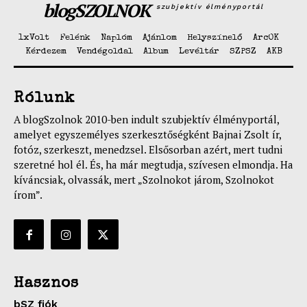
blogSZOLNOK
szubjektív élményportál
1xVolt
Felénk
Naplóm
Ajánlom
Helyszínelő
ArcOK
Kérdezem
Vendégoldal
Album
Levéltár
SZPSZ
AKB
Rólunk
A blogSzolnok 2010-ben indult szubjektív élményportál,
amelyet egyszemélyes szerkesztőségként Bajnai Zsolt ír,
fotóz, szerkeszt, menedzsel. Elsősorban azért, mert tudni
szeretné hol él. És, ha már megtudja, szívesen elmondja. Ha
kíváncsiak, olvassák, mert „Szolnokot járom, Szolnokot
írom”.
Hasznos
bSZ fiók