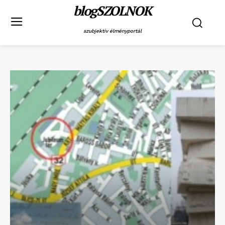
blogSZOLNOK
szubjektív élményportál