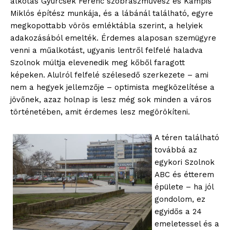
alkotás Gyurcsek Ferenc szobrászművész és Kampis
Miklós építész munkája, és a lábánál található, egyre
megkopottabb vörös emléktábla szerint, a helyiek
adakozásából emelték. Érdemes alaposan szemügyre
venni a műalkotást, ugyanis lentről felfelé haladva
Szolnok múltja elevenedik meg kőből faragott
képeken. Alulról felfelé szélesedő szerkezete – ami
nem a hegyek jellemzője – optimista megközelítése a
jövőnek, azaz holnap is lesz még sok minden a város
történetében, amit érdemes lesz megörökíteni.
A téren található
továbbá az
egykori Szolnok
ABC és étterem
épülete – ha jól
gondolom, ez
egyidős a 24
emeletessel és a