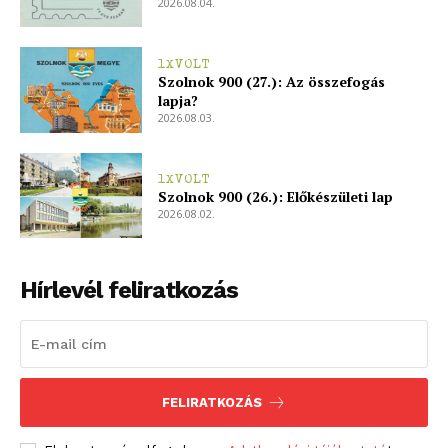
2026.08.04.
bSZ fiók
1XVOLT
Előfizetés
Szolnok 900 (27.): Az összefogás
lapja?
Kapcsolat
2026.08.03.
Adatkezelési tájékoztató
Hirdetés
1XVOLT
Szolnok 900 (26.): Előkészületi lap
2026.08.02.
Hírlevél feliratkozás
FELIRATKOZÁS