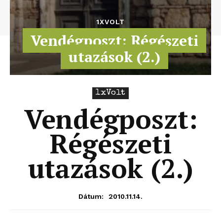
1XVOLT
Vendégposzt: Régészeti
utazások (2.)
1xVolt
Vendégposzt:
Régészeti
utazások (2.)
2010.11.14.
Dátum: