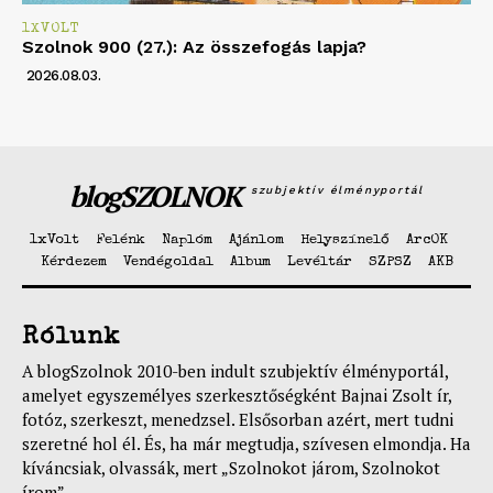
1XVOLT
Szolnok 900 (27.): Az összefogás lapja?
2026.08.03.
blogSZOLNOK
szubjektív élményportál
1xVolt
Felénk
Naplóm
Ajánlom
Helyszínelő
ArcOK
Kérdezem
Vendégoldal
Album
Levéltár
SZPSZ
AKB
Rólunk
A blogSzolnok 2010-ben indult szubjektív élményportál,
amelyet egyszemélyes szerkesztőségként Bajnai Zsolt ír,
fotóz, szerkeszt, menedzsel. Elsősorban azért, mert tudni
szeretné hol él. És, ha már megtudja, szívesen elmondja. Ha
kíváncsiak, olvassák, mert „Szolnokot járom, Szolnokot
írom”.