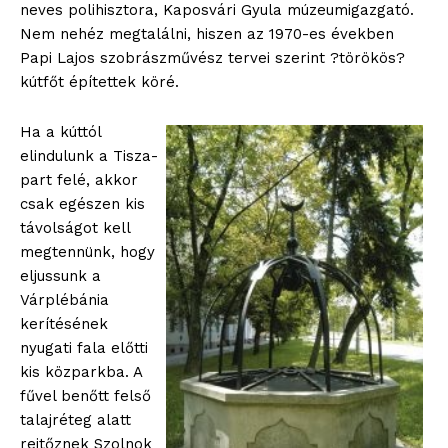
neves polihisztora, Kaposvári Gyula múzeumigazgató.
Nem nehéz megtalálni, hiszen az 1970-es években
Papi Lajos
szobrászművész tervei szerint ?törökös?
kútfőt építettek köré.
Ha a kúttól
elindulunk a Tisza-
part felé, akkor
csak egészen kis
távolságot kell
megtennünk, hogy
eljussunk a
Várplébánia
kerítésének
nyugati fala előtti
kis közparkba. A
fűvel benőtt felső
talajréteg alatt
rejtőznek Szolnok