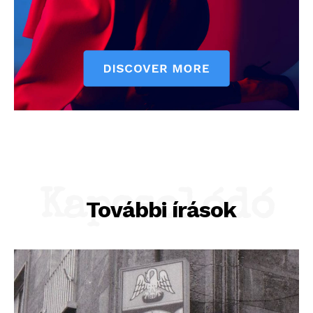
Kapcsolódó
További írások