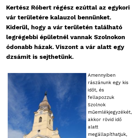
Kertész Róbert régész ezúttal az egykori
vár területére kalauzol bennünket.
Kiderül, hogy a vár területén található
legrégebbi épületnél vannak Szolnokon
ódonabb házak. Viszont a vár alatt egy
dzsámit is sejthetünk.
Amennyiben
rászánunk egy kis
időt, és
fellapozzuk
Szolnok
műemlékjegyzékét,
akkor rövid idő
alatt
megállapíthatjuk,