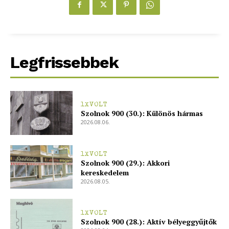
blogSZOLNOK
szubjektív élményportál
Legfrissebbek
1XVOLT
Szolnok 900 (30.): Különös hármas
2026.08.06.
1XVOLT
Szolnok 900 (29.): Akkori
kereskedelem
ELŐFIZETÉS
2026.08.05.
1XVOLT
Szolnok 900 (28.): Aktív bélyeggyűjtők
Hasznos