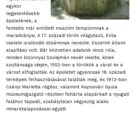
egykor
legjelentősebb
épületének, a
fentebb már említett muszlim templomnak a
maradványai. A 17. századi török világutazó, Evlia
cselebi uralkodói dzsáminak nevezte. Eszerint állami
alapítású volt. Bár közvetlen adatunk nincs róla,
minden bizonnyal Szulejmán
nevét viselte, kinek
szultánsága idején, 1552-ben a törökök a várat és a
várost elfoglalták. Az épületet ugyancsak 18. századi
térképek felhasználásával találták meg, és 1973-ban
Csányi Marietta régész, valamint Kaposvári Gyula
múzeumigazgató részben feltárta alapárkait a nyugati
falához tapadó, szabálytalan négyszög alakú
minaretalapozással együtt.