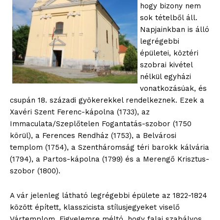
hogy bizony nem
sok tételből áll.
Napjainkban is álló
legrégebbi
épületei, köztéri
szobrai kivétel
nélkül egyházi
vonatkozásúak, és
csupán 18. századi gyökerekkel rendelkeznek. Ezek a
Xavéri Szent Ferenc-kápolna (1733), az
Immaculata/Szeplőtelen Fogantatás-szobor (1750
körül), a Ferences Rendház (1753), a Belvárosi
templom (1754), a Szentháromság téri barokk kálvária
(1794), a Partos-kápolna (1799) és a Merengő Krisztus-
szobor (1800).
A vár jelenleg látható legrégebbi épülete az 1822-1824
között épített, klasszicista stílusjegyeket viselő
Vártemplom. Figyelemre méltó, hogy falai szabályos,