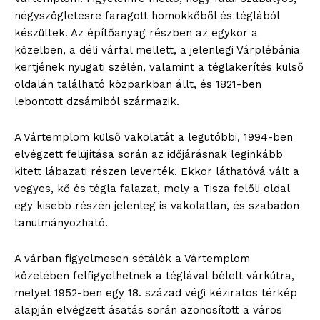
négyszögletesre faragott homokkőből és téglából
készültek. Az építőanyag részben az egykor a
közelben, a déli várfal mellett, a jelenlegi Várplébánia
kertjének nyugati szélén, valamint a téglakerítés külső
oldalán található közparkban állt, és 1821-ben
lebontott dzsámiból származik.
A Vártemplom külső vakolatát a legutóbbi, 1994-ben
elvégzett felújítása során az időjárásnak leginkább
kitett lábazati részen leverték. Ekkor láthatóvá vált a
vegyes, kő és tégla falazat, mely a Tisza felőli oldal
egy kisebb részén jelenleg is vakolatlan, és szabadon
tanulmányozható.
A várban figyelmesen sétálók a Vártemplom
közelében felfigyelhetnek a téglával bélelt várkútra,
melyet 1952-ben egy 18. század végi kéziratos térkép
alapján elvégzett ásatás során azonosított a város