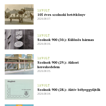
1XVOLT
105 éves szolnoki betétkönyv
2026.08.07.
1XVOLT
Szolnok 900 (30.): Különös hármas
2026.08.06.
1XVOLT
ELŐFIZETÉS
Szolnok 900 (29.): Akkori
kereskedelem
2026.08.05.
Hasznos
1XVOLT
Szolnok 900 (28.): Aktív bélyeggyűjtők
2026.08.04.
bSZ fiók
Előfizetés