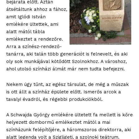
bejárata előtt. Aztán
átsétáltunk ahhoz a fához,
amit Iglódi István
emlékére ültettek, ami
alatt mától tábla
emlékeztet a rendezőre.
Arra a színész-rendező-
tanárra, aki talán több generációt is felnevelt, és aki
oly sok munkájával kötődött Szolnokhoz. A városhoz,
ahol utolsó színházi álmát már nem tudta befejezni.
Nekem úgy tűnt, az egész társulat, de még a műszak
is ott állt a színház épülete előtt. Ismerős arcok a
tavalyi évadról, és régebbi produkciókból.
A Schwajda György emlékére ültetett fa mellett is kőre
helyezett dombormű emlékeztet mától a mai
színházunk felépítőjére, a háromszoros direktorra, aki
alatt legenda volt a Szigligeti, a szolnoki teátrum.