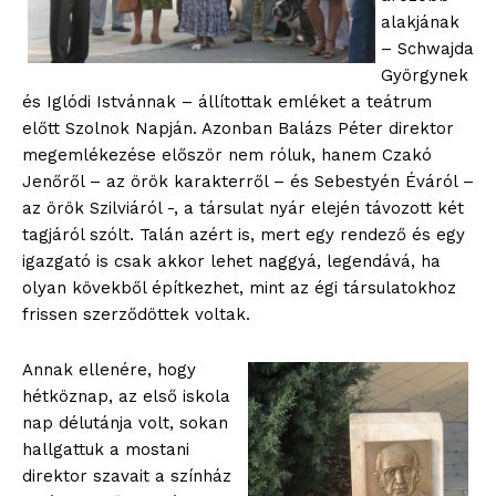
alakjának
– Schwajda
Györgynek
és Iglódi Istvánnak – állítottak emléket a teátrum
előtt Szolnok Napján. Azonban Balázs Péter direktor
megemlékezése először nem róluk, hanem Czakó
Jenőről – az örök karakterről – és Sebestyén Éváról –
az örök Szilviáról -, a társulat nyár elején távozott két
tagjáról szólt. Talán azért is, mert egy rendező és egy
igazgató is csak akkor lehet naggyá, legendává, ha
olyan kövekből építkezhet, mint az égi társulatokhoz
frissen szerződöttek voltak.
Annak ellenére, hogy
hétköznap, az első iskola
nap délutánja volt, sokan
hallgattuk a mostani
direktor szavait a színház