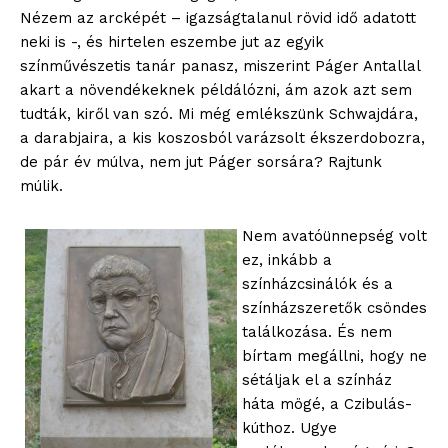
Nézem az arcképét – igazságtalanul rövid idő adatott
neki is -, és hirtelen eszembe jut az egyik
színművészetis tanár panasz, miszerint Páger Antallal
akart a növendékeknek példálózni, ám azok azt sem
tudták, kiről van szó. Mi még emlékszünk Schwajdára,
a darabjaira, a kis koszosból varázsolt ékszerdobozra,
de pár év múlva, nem jut Páger sorsára? Rajtunk
múlik.
Nem avatóünnepség volt
ez, inkább a
színházcsinálók és a
színházszeretők csöndes
találkozása. És nem
bírtam megállni, hogy ne
sétáljak el a színház
háta mögé, a Czibulás-
kúthoz. Ugye