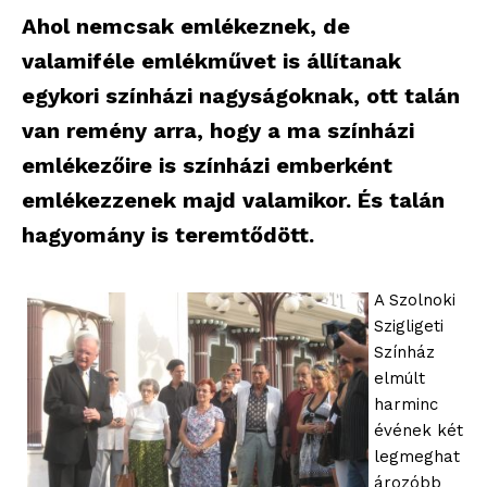
Ahol nemcsak emlékeznek, de
valamiféle emlékművet is állítanak
egykori színházi nagyságoknak, ott talán
van remény arra, hogy a ma színházi
emlékezőire is színházi emberként
emlékezzenek majd valamikor. És talán
hagyomány is teremtődött.
A Szolnoki
Szigligeti
Színház
elmúlt
harminc
évének két
legmeghat
ározóbb