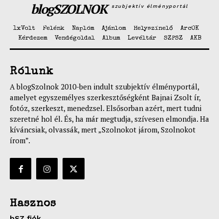
blogSZOLNOK
szubjektív élményportál
1xVolt
Felénk
Naplóm
Ajánlom
Helyszínelő
ArcOK
Kérdezem
Vendégoldal
Album
Levéltár
SZPSZ
AKB
Rólunk
A blogSzolnok 2010-ben indult szubjektív élményportál,
amelyet egyszemélyes szerkesztőségként Bajnai Zsolt ír,
fotóz, szerkeszt, menedzsel. Elsősorban azért, mert tudni
szeretné hol él. És, ha már megtudja, szívesen elmondja. Ha
kíváncsiak, olvassák, mert „Szolnokot járom, Szolnokot
írom”.
Hasznos
bSZ fiók