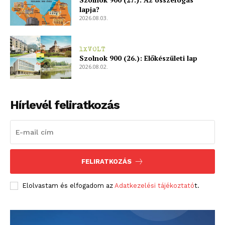
lapja?
2026.08.03.
1XVOLT
Szolnok 900 (26.): Előkészületi lap
2026.08.02.
Hírlevél feliratkozás
FELIRATKOZÁS
Elolvastam és elfogadom az
Adatkezelési tájékoztató
t.