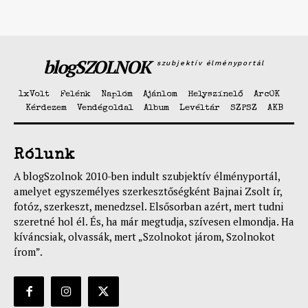
blogSZOLNOK
szubjektív élményportál
1xVolt
Felénk
Naplóm
Ajánlom
Helyszínelő
ArcOK
Kérdezem
Vendégoldal
Album
Levéltár
SZPSZ
AKB
Rólunk
A blogSzolnok 2010-ben indult szubjektív élményportál,
amelyet egyszemélyes szerkesztőségként Bajnai Zsolt ír,
fotóz, szerkeszt, menedzsel. Elsősorban azért, mert tudni
szeretné hol él. És, ha már megtudja, szívesen elmondja. Ha
kíváncsiak, olvassák, mert „Szolnokot járom, Szolnokot
írom”.