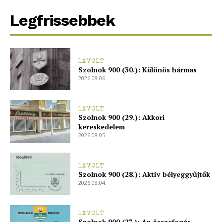
Legfrissebbek
ELŐFIZETÉS
1XVOLT
Szolnok 900 (30.): Különös hármas
2026.08.06.
Hasznos
bSZ fiók
1XVOLT
Szolnok 900 (29.): Akkori
Előfizetés
kereskedelem
2026.08.05.
Kapcsolat
Adatkezelési tájékoztató
1XVOLT
Hirdetés
Szolnok 900 (28.): Aktív bélyeggyűjtők
2026.08.04.
1XVOLT
Szolnok 900 (27.): Az összefogás