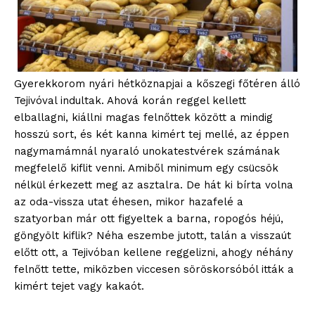
Gyerekkorom nyári hétköznapjai a kőszegi főtéren álló
Tejivóval indultak. Ahová korán reggel kellett
elballagni, kiállni magas felnőttek között a mindig
hosszú sort, és két kanna kimért tej mellé, az éppen
nagymamámnál nyaraló unokatestvérek számának
megfelelő kiflit venni. Amiből minimum egy csücsök
nélkül érkezett meg az asztalra. De hát ki bírta volna
az oda-vissza utat éhesen, mikor hazafelé a
szatyorban már ott figyeltek a barna, ropogós héjú,
göngyölt kiflik? Néha eszembe jutott, talán a visszaút
előtt ott, a Tejivóban kellene reggelizni, ahogy néhány
felnőtt tette, miközben viccesen söröskorsóból itták a
kimért tejet vagy kakaót.