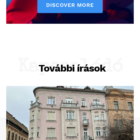
Kapcsolódó
További írások