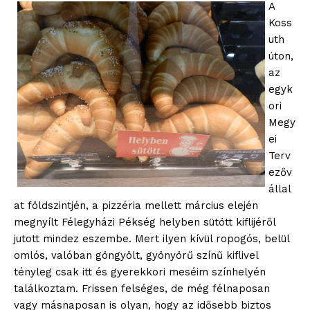
A
Koss
uth
úton,
az
egyk
ori
Megy
ei
Terv
ezőv
állal
at földszintjén, a pizzéria mellett március elején
megnyílt Félegyházi Pékség helyben sütött kiflijéről
jutott mindez eszembe. Mert ilyen kívül ropogós, belül
omlós, valóban göngyölt, gyönyörű színű kiflivel
tényleg csak itt és gyerekkori meséim színhelyén
találkoztam. Frissen felséges, de még félnaposan
vagy másnaposan is olyan, hogy az idősebb biztos