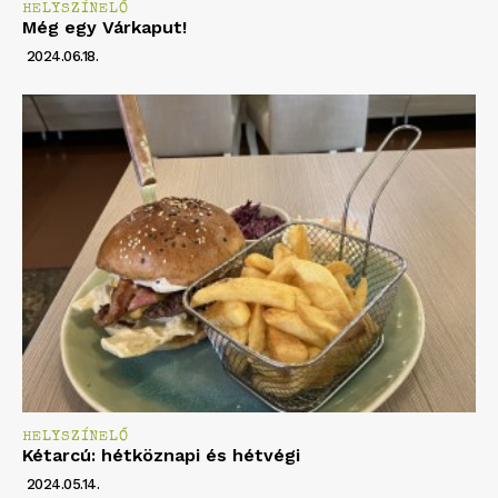
HELYSZÍNELŐ
Még egy Várkaput!
2024.06.18.
HELYSZÍNELŐ
Kétarcú: hétköznapi és hétvégi
2024.05.14.