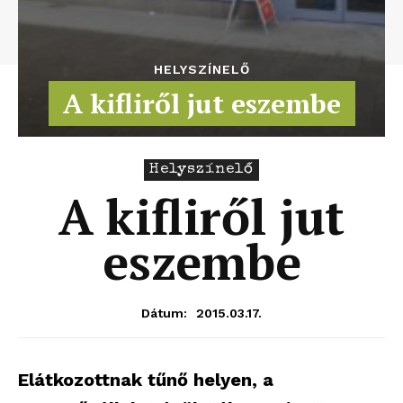
HELYSZÍNELŐ
A kifliről jut eszembe
Helyszínelő
A kifliről jut
eszembe
2015.03.17.
Dátum:
Elátkozottnak tűnő helyen, a