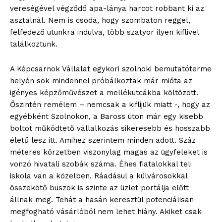
vereségével végződő apa-lánya harcot robbant ki az
asztalnál. Nem is csoda, hogy szombaton reggel,
felfedező utunkra indulva, több szatyor ilyen kiflivel
találkoztunk.
A Képcsarnok Vállalat egykori szolnoki bemutatóterme
helyén sok mindennel próbálkoztak már mióta az
igényes képzőművészet a mellékutcákba költözött.
Őszintén remélem – nemcsak a kiflijük miatt -, hogy az
egyébként Szolnokon, a Baross úton már egy kisebb
boltot működtető vállalkozás sikeresebb és hosszabb
életű lesz itt. Amihez szerintem minden adott. Száz
méteres körzetben viszonylag magas az ügyfeleket is
vonzó hivatali szobák száma. Éhes fiatalokkal teli
iskola van a közelben. Ráadásul a külvárosokkal
összekötő buszok is szinte az üzlet portálja előtt
állnak meg. Tehát a hasán keresztül potenciálisan
megfogható vásárlóból nem lehet hiány. Akiket csak