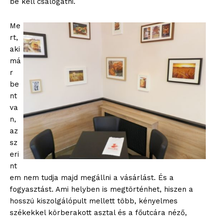
be kell csalogatni.
Me
rt,
aki
má
r
be
nt
va
n,
az
sz
eri
nt
em nem tudja majd megállni a vásárlást. És a
fogyasztást. Ami helyben is megtörténhet, hiszen a
hosszú kiszolgálópult mellett több, kényelmes
székekkel körberakott asztal és a főutcára néző,