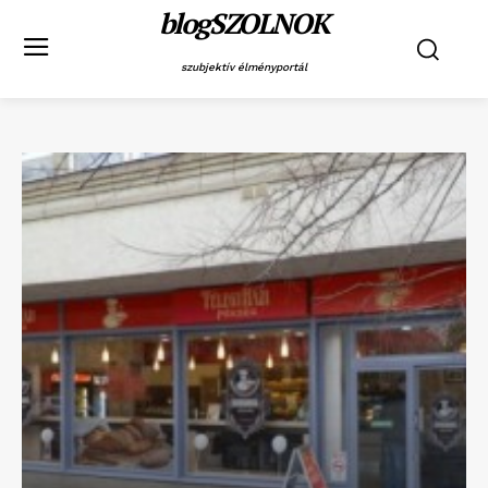
blogSZOLNOK
szubjektív élményportál