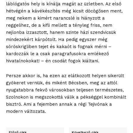
láblógatós hely is kínálja magát az üzletben. Az első
hétvégén a kávékészítés még kicsit döcögősen ment,
meg nekem a kimért narancslé is hiányzott a
reggelihez, de a kifli mellett a tényleg friss, nem
nejlonba izzasztott, hanem szinte házi szendvicsük
mindezekért kárpótolt. Ha pedig egyszer még
söröskrigliben tejet és kakaót is fognak mérni –
kardozzák le a csak paragrafusokra emlékező
hivatalnokokat! – én csodát fogok kiáltani.
Persze akkor is, ha ezen az elátkozott helyen sikerült
gyökeret verniük, és miként Bécsben, meg az attól
nyugatabbra fekvő városokban teljesen természetes,
Szolnokon is megszokottá válik a pékséggel kombinált
bisztró. Ami a fejemben annak a régi Tejivónak a
modern változata.
Előző cikk
Következő cikk