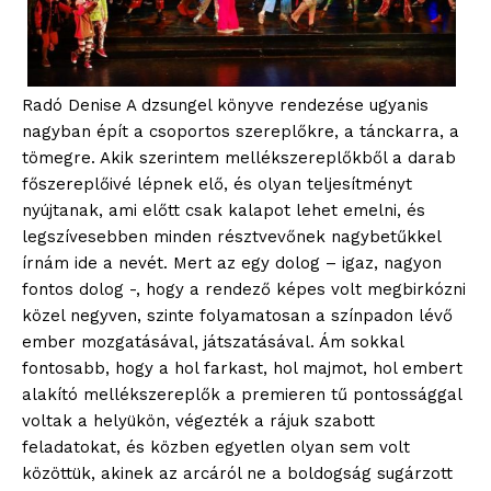
Radó Denise A dzsungel könyve rendezése ugyanis
nagyban épít a csoportos szereplőkre, a tánckarra, a
tömegre. Akik szerintem mellékszereplőkből a darab
főszereplőivé lépnek elő, és olyan teljesítményt
nyújtanak, ami előtt csak kalapot lehet emelni, és
legszívesebben minden résztvevőnek nagybetűkkel
írnám ide a nevét. Mert az egy dolog – igaz, nagyon
fontos dolog -, hogy a rendező képes volt megbirkózni
közel negyven, szinte folyamatosan a színpadon lévő
ember mozgatásával, játszatásával. Ám sokkal
fontosabb, hogy a hol farkast, hol majmot, hol embert
alakító mellékszereplők a premieren tű pontossággal
voltak a helyükön, végezték a rájuk szabott
feladatokat, és közben egyetlen olyan sem volt
közöttük, akinek az arcáról ne a boldogság sugárzott