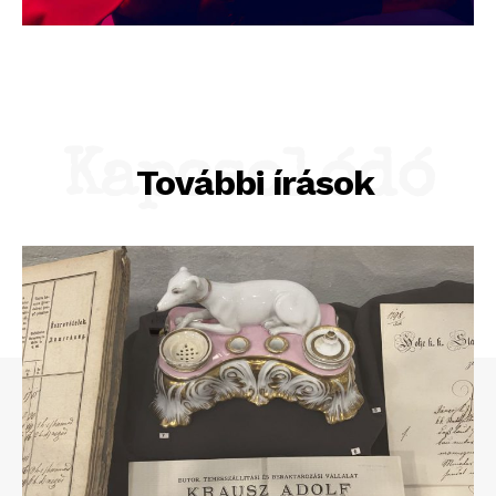
Kapcsolódó
További írások