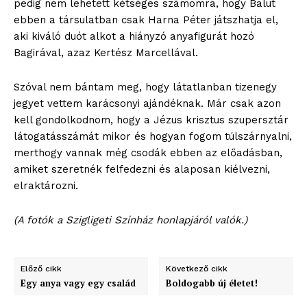
szubjektív élményportál
pedig nem lehetett kétséges számomra, hogy Balut
ebben a társulatban csak Harna Péter játszhatja el,
aki kiváló duót alkot a hiányzó anyafigurát hozó
Bagirával, azaz Kertész Marcellával.
Szóval nem bántam meg, hogy látatlanban tizenegy
jegyet vettem karácsonyi ajándéknak. Már csak azon
kell gondolkodnom, hogy a Jézus krisztus szupersztár
látogatásszámát mikor és hogyan fogom túlszárnyalni,
merthogy vannak még csodák ebben az előadásban,
amiket szeretnék felfedezni és alaposan kiélvezni,
ELŐFIZETÉS
elraktározni.
(A fotók a Szigligeti Színház honlapjáról valók.)
Hasznos
Előző cikk
Következő cikk
Egy anya vagy egy család
Boldogabb új életet!
bSZ fiók