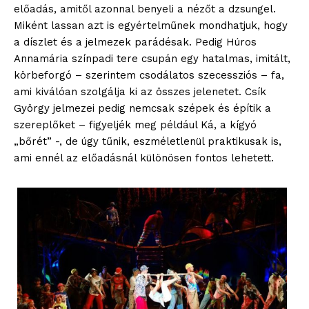
előadás, amitől azonnal benyeli a nézőt a dzsungel.
Miként lassan azt is egyértelműnek mondhatjuk, hogy
a díszlet és a jelmezek parádésak. Pedig Húros
Annamária színpadi tere csupán egy hatalmas, imitált,
körbeforgó – szerintem csodálatos szecessziós – fa,
ami kiválóan szolgálja ki az összes jelenetet. Csík
György jelmezei pedig nemcsak szépek és építik a
szereplőket – figyeljék meg például Ká, a kígyó
„bőrét” -, de úgy tűnik, eszméletlenül praktikusak is,
ami ennél az előadásnál különösen fontos lehetett.