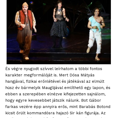
És végre nyugodt szívvel leírhatom a többi fontos
karakter megformálóját is. Mert Dósa Mátyás
hangjával, fizikai erőnlétével és játékával az elmúlt
húsz év bármelyik Mauglijával említhető egy lapon, és
ebben a szerepében elnézve kifejezetten sajnálom,
hogy egyre kevesebbet játszik nálunk. Bot Gábor
farkas vezére épp annyira erős, mint Barabás Botond
blogSZOLNOK
kicsit őrült kommandósra hajazó Sir kán figurája. Az