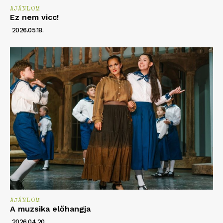
AJÁNLOM
Ez nem vicc!
2026.05.18.
AJÁNLOM
A muzsika előhangja
2026.04.20.