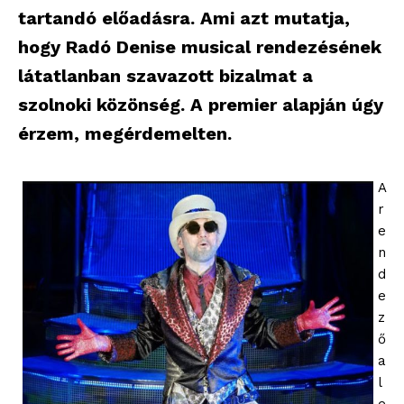
tartandó előadásra. Ami azt mutatja,
hogy Radó Denise musical rendezésének
látatlanban szavazott bizalmat a
szolnoki közönség. A premier alapján úgy
érzem, megérdemelten.
A
r
e
n
d
e
z
ő
a
l