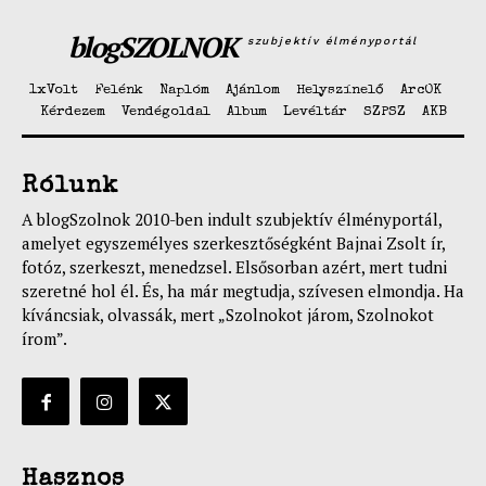
blogSZOLNOK
szubjektív élményportál
1xVolt
Felénk
Naplóm
Ajánlom
Helyszínelő
ArcOK
Kérdezem
Vendégoldal
Album
Levéltár
SZPSZ
AKB
Rólunk
A blogSzolnok 2010-ben indult szubjektív élményportál,
amelyet egyszemélyes szerkesztőségként Bajnai Zsolt ír,
fotóz, szerkeszt, menedzsel. Elsősorban azért, mert tudni
szeretné hol él. És, ha már megtudja, szívesen elmondja. Ha
kíváncsiak, olvassák, mert „Szolnokot járom, Szolnokot
írom”.
Hasznos