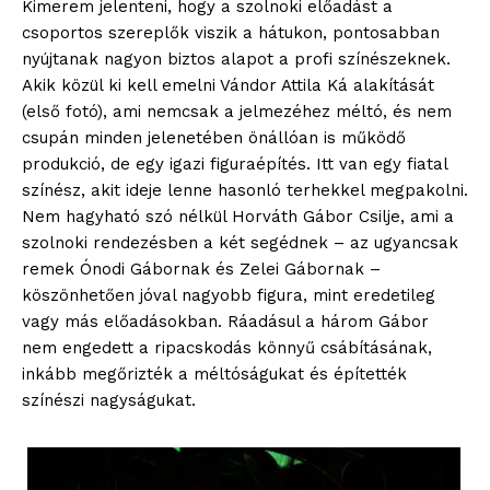
Kimerem jelenteni, hogy a szolnoki előadást a
csoportos szereplők viszik a hátukon, pontosabban
nyújtanak nagyon biztos alapot a profi színészeknek.
Akik közül ki kell emelni Vándor Attila Ká alakítását
(első fotó), ami nemcsak a jelmezéhez méltó, és nem
csupán minden jelenetében önállóan is működő
produkció, de egy igazi figuraépítés. Itt van egy fiatal
színész, akit ideje lenne hasonló terhekkel megpakolni.
Nem hagyható szó nélkül Horváth Gábor Csilje, ami a
szolnoki rendezésben a két segédnek – az ugyancsak
remek Ónodi Gábornak és Zelei Gábornak –
köszönhetően jóval nagyobb figura, mint eredetileg
vagy más előadásokban. Ráadásul a három Gábor
nem engedett a ripacskodás könnyű csábításának,
inkább megőrizték a méltóságukat és építették
színészi nagyságukat.