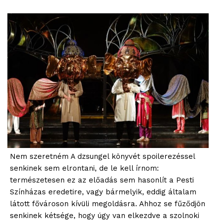
Nem szeretném A dzsungel könyvét spoilerezéssel
senkinek sem elrontani, de le kell írnom:
természetesen ez az előadás sem hasonlít a Pesti
Színházas eredetire, vagy bármelyik, eddig általam
látott fővároson kívüli megoldásra. Ahhoz se fűződjön
senkinek kétsége, hogy úgy van elkezdve a szolnoki