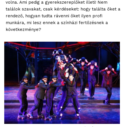
volna. Ami pedig a gyerekszereplőket illeti! Nem
találok szavakat, csak kérdéseket: hogy találta őket a
rendező, hogyan tudta rávenni őket ilyen profi
munkára, mi lesz ennek a színházi fertőzésnek a
következménye?