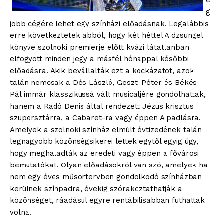
e
g
jobb cégére lehet egy színházi előadásnak. Legalábbis
erre következtetek abból, hogy két héttel A dzsungel
könyve szolnoki premierje előtt kvázi látatlanban
elfogyott minden jegy a másfél hónappal későbbi
előadásra. Akik bevállalták ezt a kockázatot, azok
talán nemcsak a Dés László, Geszti Péter és Békés
Pál immár klasszikussá vált musicaljére gondolhattak,
hanem a Radó Denis által rendezett Jézus krisztus
szupersztárra, a Cabaret-ra vagy éppen A padlásra.
Amelyek a szolnoki színház elmúlt évtizedének talán
legnagyobb közönségsikerei lettek egytől egyig úgy,
hogy meghaladták az eredeti vagy éppen a fővárosi
bemutatókat. Olyan előadásokról van szó, amelyek ha
nem egy éves műsortervben gondolkodó színházban
kerülnek színpadra, évekig szórakoztathatják a
közönséget, ráadásul egyre rentábilisabban futhattak
volna.