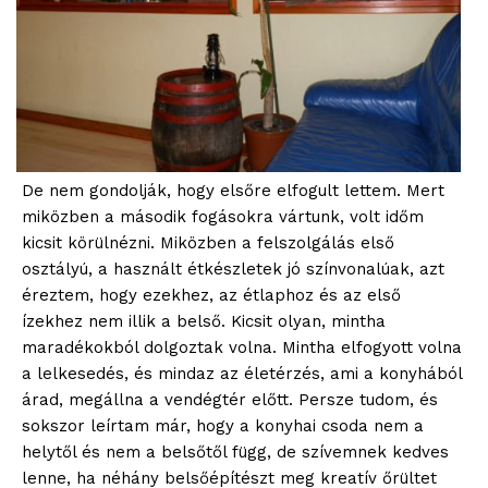
De nem gondolják, hogy elsőre elfogult lettem. Mert
miközben a második fogásokra vártunk, volt időm
kicsit körülnézni. Miközben a felszolgálás első
osztályú, a használt étkészletek jó színvonalúak, azt
éreztem, hogy ezekhez, az étlaphoz és az első
ízekhez nem illik a belső. Kicsit olyan, mintha
maradékokból dolgoztak volna. Mintha elfogyott volna
a lelkesedés, és mindaz az életérzés, ami a konyhából
árad, megállna a vendégtér előtt. Persze tudom, és
sokszor leírtam már, hogy a konyhai csoda nem a
helytől és nem a belsőtől függ, de szívemnek kedves
lenne, ha néhány belsőépítészt meg kreatív őrültet