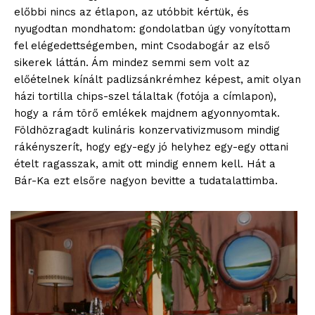
előbbi nincs az étlapon, az utóbbit kértük, és
nyugodtan mondhatom: gondolatban úgy vonyítottam
fel elégedettségemben, mint Csodabogár az első
sikerek láttán. Ám mindez semmi sem volt az
előételnek kínált padlizsánkrémhez képest, amit olyan
házi tortilla chips-szel tálaltak (fotója a címlapon),
hogy a rám törő emlékek majdnem agyonnyomtak.
Földhözragadt kulináris konzervativizmusom mindig
rákényszerít, hogy egy-egy jó helyhez egy-egy ottani
ételt ragasszak, amit ott mindig ennem kell. Hát a
Bár-Ka ezt elsőre nagyon bevitte a tudatalattimba.