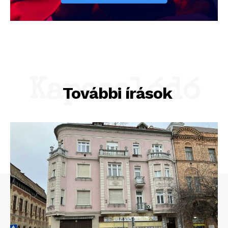
Kapcsolódó
További írások