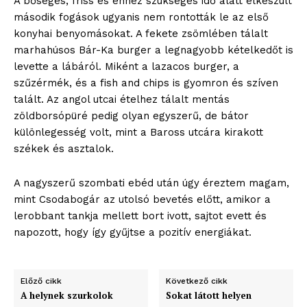
A bőséges, friss és ehhez szükséges idő alatt elkészült
szubjektív élményportál
második fogások ugyanis nem rontották le az első
konyhai benyomásokat. A fekete zsömlében tálalt
marhahúsos Bár-Ka burger a legnagyobb kételkedőt is
levette a lábáról. Miként a lazacos burger, a
szűzérmék, és a fish and chips is gyomron és szíven
talált. Az angol utcai ételhez tálalt mentás
zöldborsópüré pedig olyan egyszerű, de bátor
különlegesség volt, mint a Baross utcára kirakott
székek és asztalok.
A nagyszerű szombati ebéd után úgy éreztem magam,
ELŐFIZETÉS
mint Csodabogár az utolsó bevetés előtt, amikor a
lerobbant tankja mellett bort ivott, sajtot evett és
napozott, hogy így gyűjtse a pozitív energiákat.
Hasznos
Előző cikk
Következő cikk
bSZ fiók
A helynek szurkolok
Sokat látott helyen