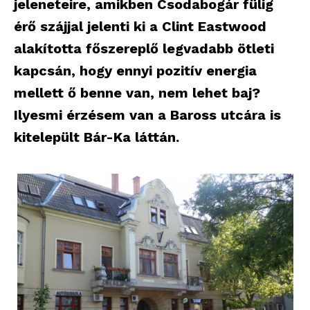
jeleneteire, amikben Csodabogár fülig
érő szájjal jelenti ki a Clint Eastwood
alakította főszereplő legvadabb ötleti
kapcsán, hogy ennyi pozitív energia
mellett ő benne van, nem lehet baj?
Ilyesmi érzésem van a Baross utcára is
kitelepült Bár-Ka láttán.