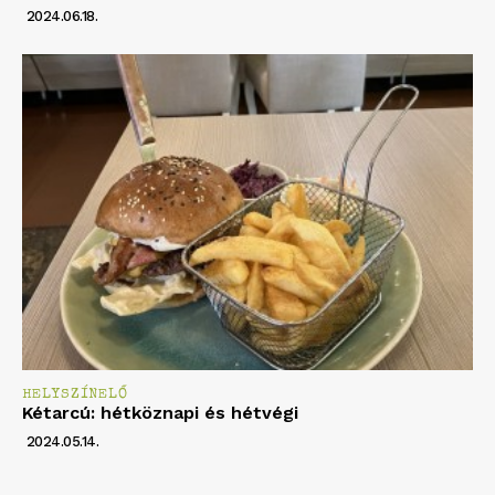
2024.06.18.
HELYSZÍNELŐ
Kétarcú: hétköznapi és hétvégi
2024.05.14.