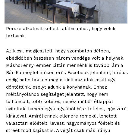
Persze alkalmat kellett találni ahhoz, hogy velük
tartsunk.
Az kicsit megijesztett, hogy szombaton délben,
ebédidőben összesen három vendége volt a helynek.
Máshol ennyi ember láttán mennénk is tovább, ám a
Bár-Ka meglehetősen erős Facebook jelenléte, a róluk
eddig hallottak, no meg a kinti asztalok miatt úgy
döntöttünk, esélyt adunk a konyhának. Ehhez
méltányolandó segítséget jelentett, hogy nem
túlflancolt, több kötetes, nehéz műbőr étlappal
nyitottak, hanem egy nagyjából húsz tételes, egyszerű
kínálóval. Amiről ennek ellenére remekül lehetett
választani előételt, levest, hagyományos főételt és
street food kajákat is. A vegát csak más irányú