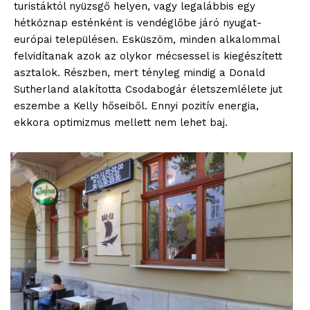
turistáktól nyüzsgő helyen, vagy legalábbis egy
hétköznap esténként is vendéglőbe járó nyugat-
európai településen. Esküszöm, minden alkalommal
felvidítanak azok az olykor mécsessel is kiegészített
asztalok. Részben, mert tényleg mindig a Donald
Sutherland alakította Csodabogár életszemlélete jut
eszembe a Kelly hőseiből. Ennyi pozitív energia,
ekkora optimizmus mellett nem lehet baj.