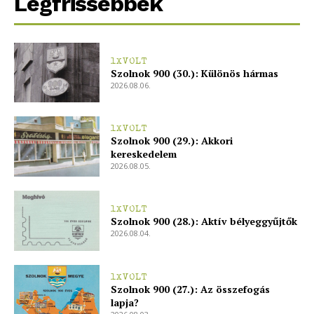
Legfrissebbek
1XVOLT
Szolnok 900 (30.): Különös hármas
2026.08.06.
1XVOLT
Szolnok 900 (29.): Akkori
kereskedelem
2026.08.05.
1XVOLT
Szolnok 900 (28.): Aktív bélyeggyűjtők
2026.08.04.
1XVOLT
Szolnok 900 (27.): Az összefogás
lapja?