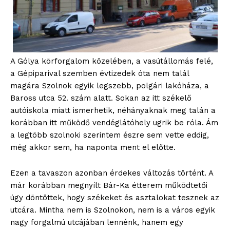
A Gólya körforgalom közelében, a vasútállomás felé,
a Gépiparival szemben évtizedek óta nem talál
magára Szolnok egyik legszebb, polgári lakóháza, a
Baross utca 52. szám alatt. Sokan az itt székelő
autóiskola miatt ismerhetik, néhányaknak meg talán a
korábban itt működő vendéglátóhely ugrik be róla. Ám
a legtöbb szolnoki szerintem észre sem vette eddig,
még akkor sem, ha naponta ment el előtte.
Ezen a tavaszon azonban érdekes változás történt. A
már korábban megnyílt Bár-Ka étterem működtetői
úgy döntöttek, hogy székeket és asztalokat tesznek az
utcára. Mintha nem is Szolnokon, nem is a város egyik
nagy forgalmú utcájában lennénk, hanem egy