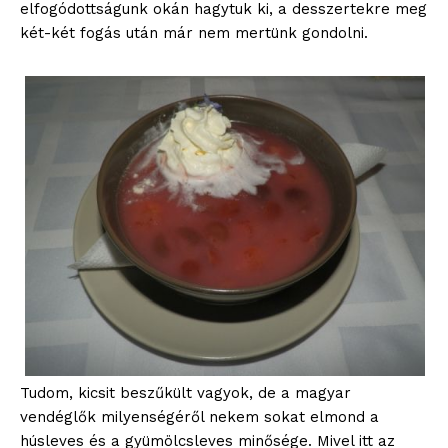
elfogódottságunk okán hagytuk ki, a desszertekre meg
két-két fogás után már nem mertünk gondolni.
Tudom, kicsit beszűkült vagyok, de a magyar
vendéglők milyenségéről nekem sokat elmond a
húsleves és a gyümölcsleves minősége. Mivel itt az