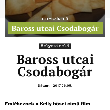
HELYSZÍNELŐ
Baross utcai Csodabogár
Helyszínelő
Baross utcai
Csodabogár
2017.06.05.
Dátum:
Emlékeznek a Kelly hősei című film