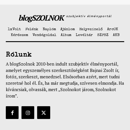
blogSZOLNOK
szubjektív élményportál
1xVolt
Felénk
Naplóm
Ajánlom
Helyszínelő
ArcOK
Kérdezem
Vendégoldal
Album
Levéltár
SZPSZ
AKB
Rólunk
A blogSzolnok 2010-ben indult szubjektív élményportál,
amelyet egyszemélyes szerkesztőségként Bajnai Zsolt ír,
fotóz, szerkeszt, menedzsel. Elsősorban azért, mert tudni
szeretné hol él. És, ha már megtudja, szívesen elmondja. Ha
kíváncsiak, olvassák, mert „Szolnokot járom, Szolnokot
írom”.