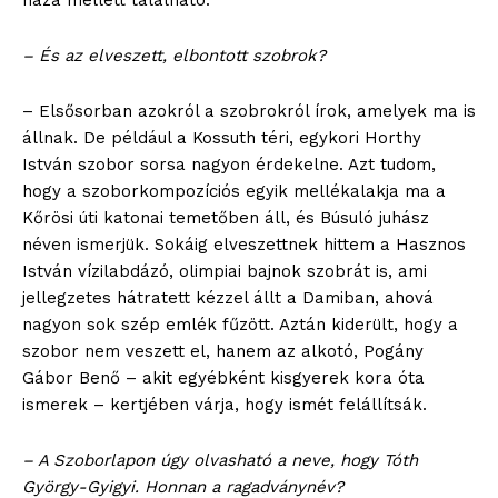
háza mellett található.
– És az elveszett, elbontott szobrok?
– Elsősorban azokról a szobrokról írok, amelyek ma is
állnak. De például a Kossuth téri, egykori Horthy
István szobor sorsa nagyon érdekelne. Azt tudom,
hogy a szoborkompozíciós egyik mellékalakja ma a
Kőrösi úti katonai temetőben áll, és Búsuló juhász
néven ismerjük. Sokáig elveszettnek hittem a Hasznos
István vízilabdázó, olimpiai bajnok szobrát is, ami
jellegzetes hátratett kézzel állt a Damiban, ahová
nagyon sok szép emlék fűzött. Aztán kiderült, hogy a
szobor nem veszett el, hanem az alkotó, Pogány
Gábor Benő – akit egyébként kisgyerek kora óta
ismerek – kertjében várja, hogy ismét felállítsák.
blogSZOLNOK
– A Szoborlapon úgy olvasható a neve, hogy Tóth
szubjektív élményportál
György-Gyigyi. Honnan a ragadványnév?