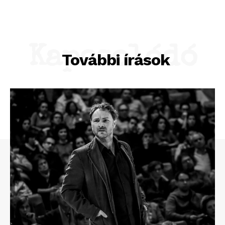
Kapcsolódó
További írások