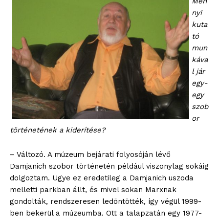
Men
nyi
kuta
tó
mun
káva
l jár
egy-
egy
szob
or
történetének a kiderítése?
– Változó. A múzeum bejárati folyosóján lévő
Damjanich szobor történetén például viszonylag sokáig
dolgoztam. Ugye ez eredetileg a Damjanich uszoda
melletti parkban állt, és mivel sokan Marxnak
gondolták, rendszeresen ledöntötték, így végül 1999-
ben bekerül a múzeumba. Ott a talapzatán egy 1977-