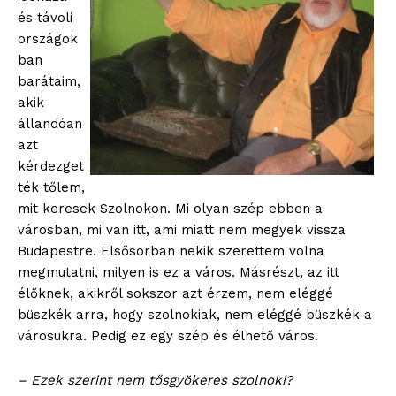
és távoli
országok
ban
barátaim,
akik
állandóan
azt
kérdezget
ték tőlem,
mit keresek Szolnokon. Mi olyan szép ebben a
városban, mi van itt, ami miatt nem megyek vissza
Budapestre. Elsősorban nekik szerettem volna
megmutatni, milyen is ez a város. Másrészt, az itt
élőknek, akikről sokszor azt érzem, nem eléggé
büszkék arra, hogy szolnokiak, nem eléggé büszkék a
városukra. Pedig ez egy szép és élhető város.
– Ezek szerint nem tősgyökeres szolnoki?