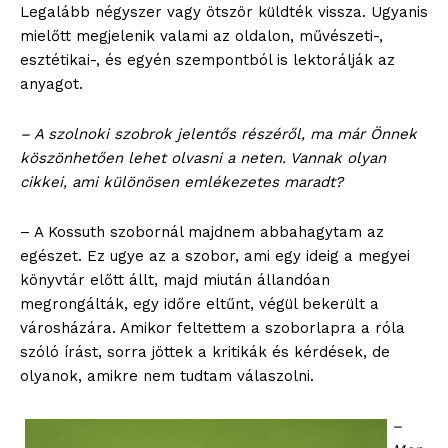
Legalább négyszer vagy ötször küldték vissza. Ugyanis
mielőtt megjelenik valami az oldalon, művészeti-,
esztétikai-, és egyén szempontból is lektorálják az
anyagot.
– A szolnoki szobrok jelentős részéről, ma már Önnek
köszönhetően lehet olvasni a neten. Vannak olyan
cikkei, ami különösen emlékezetes maradt?
– A Kossuth szobornál majdnem abbahagytam az
egészet. Ez ugye az a szobor, ami egy ideig a megyei
könyvtár előtt állt, majd miután állandóan
megrongálták, egy időre eltűnt, végül bekerült a
városházára. Amikor feltettem a szoborlapra a róla
szóló írást, sorra jöttek a kritikák és kérdések, de
olyanok, amikre nem tudtam válaszolni.
–