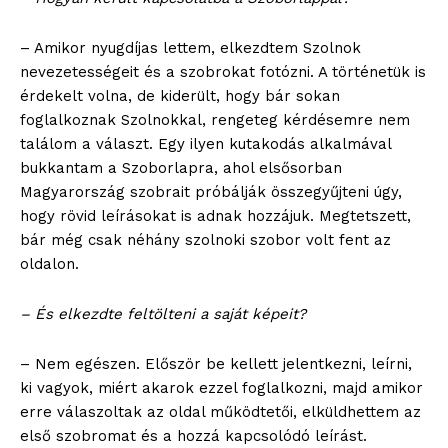
– Amikor nyugdíjas lettem, elkezdtem Szolnok
nevezetességeit és a szobrokat fotózni. A történetük is
érdekelt volna, de kiderült, hogy bár sokan
foglalkoznak Szolnokkal, rengeteg kérdésemre nem
találom a választ. Egy ilyen kutakodás alkalmával
bukkantam a Szoborlapra, ahol elsősorban
Magyarország szobrait próbálják összegyűjteni úgy,
hogy rövid leírásokat is adnak hozzájuk. Megtetszett,
bár még csak néhány szolnoki szobor volt fent az
oldalon.
– És elkezdte feltölteni a saját képeit?
– Nem egészen. Először be kellett jelentkezni, leírni,
ki vagyok, miért akarok ezzel foglalkozni, majd amikor
erre válaszoltak az oldal működtetői, elküldhettem az
első szobromat és a hozzá kapcsolódó leírást.