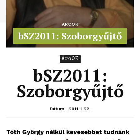
ARCOK
bSZ2011: Szoborgyűjtő
ArcOK
bSZ2011:
Szoborgyűjtő
2011.11.22.
Dátum:
Tóth György nélkül kevesebbet tudnánk