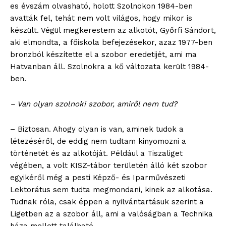
es évszám olvasható, holott Szolnokon 1984-ben
avatták fel, tehát nem volt világos, hogy mikor is
készült. Végül megkerestem az alkotót, Győrfi Sándort,
aki elmondta, a főiskola befejezésekor, azaz 1977-ben
bronzból készítette el a szobor eredetijét, ami ma
Hatvanban áll. Szolnokra a kő változata került 1984-
ben.
– Van olyan szolnoki szobor, amiről nem tud?
– Biztosan. Ahogy olyan is van, aminek tudok a
létezéséről, de eddig nem tudtam kinyomozni a
történetét és az alkotóját. Például a Tiszaliget
végében, a volt KISZ-tábor területén álló két szobor
egyikéről még a pesti Képző- és Iparművészeti
Lektorátus sem tudta megmondani, kinek az alkotása.
Tudnak róla, csak éppen a nyilvántartásuk szerint a
Ligetben az a szobor áll, ami a valóságban a Technika