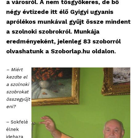
a városról. A nem tősgyökeres, de bő
négy évtizede itt élő Gyigyi ugyanis
aprólékos munkával gyűjt össze mindent
a szolnoki szobrokról. Munkája
eredményeként, jelenleg 83 szoborról
olvashatunk a Szoborlap.hu oldalon.
– Miért
kezdte el
a szolnoki
szobrokat
összegyűjt
eni?
– Sokfelé
élnek
idehaza