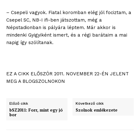
– Csepeli vagyok. Fiatal koromban elég jól fociztam, a
Csepel SC, NB-I ifi-ben játszottam, még a
Népstadionban is pályára léptem. Már akkor is
mindenki Gyigyiként ismert, és a régi barátaim a mai
napig így szólítanak.
EZ A CIKK ELŐSZÖR 2011. NOVEMBER 22-ÉN JELENT
ELŐFIZETÉS
MEG A BLOGSZOLNOKON
Előző cikk
Következő cikk
Hasznos
bSZ2011: Forr, mint egy jó
Szolnok emlékezete
bor
bSZ fiók
Előfizetés