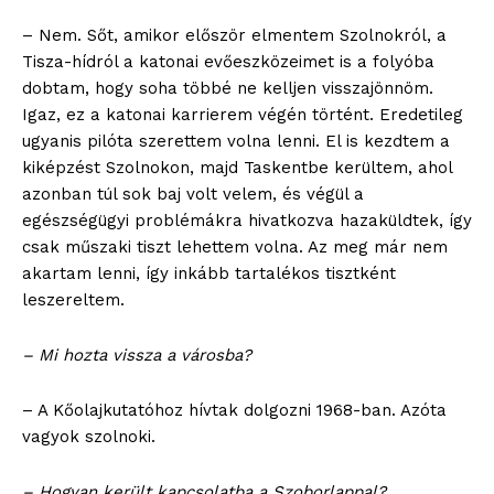
– Nem. Sőt, amikor először elmentem Szolnokról, a
Tisza-hídról a katonai evőeszközeimet is a folyóba
dobtam, hogy soha többé ne kelljen visszajönnöm.
Igaz, ez a katonai karrierem végén történt. Eredetileg
ugyanis pilóta szerettem volna lenni. El is kezdtem a
kiképzést Szolnokon, majd Taskentbe kerültem, ahol
azonban túl sok baj volt velem, és végül a
egészségügyi problémákra hivatkozva hazaküldtek, így
csak műszaki tiszt lehettem volna. Az meg már nem
akartam lenni, így inkább tartalékos tisztként
leszereltem.
– Mi hozta vissza a városba?
– A Kőolajkutatóhoz hívtak dolgozni 1968-ban. Azóta
vagyok szolnoki.
– Hogyan került kapcsolatba a Szoborlappal?