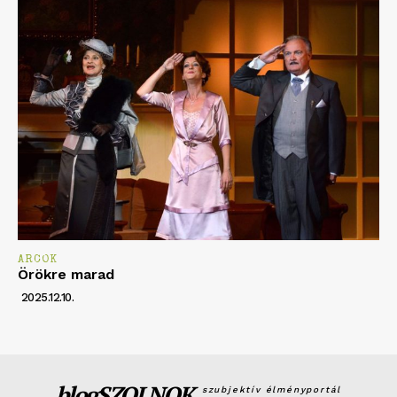
ARCOK
Örökre marad
2025.12.10.
blogSZOLNOK
szubjektív élményportál