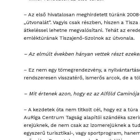
– Az első hivatalosan meghirdetett túránk 2008
„útvonalát”. Vagyis csak részben, hiszen a Tisza
átkeléssel lehetne megvalósítani. Tehát az ered
emléktúrának Tiszajenő-Szolnok az útvonala.
– Az elmúlt években hányan vettek részt ezeke
– Ez nem egy tömegrendezvény, a nyilvántartáso
rendszeresen visszatérő, ismerős arcok, de a t
– Mit értenek azon, hogy ez az Alföld Caminója
– A kezdetek óta nem titkolt cél, hogy ez a tú
AuRiga Centrum Tagság alapítói szándéka szerin
erejüknek, de nem csak az izomerejüknek a tud
egyszerű turisztikai-, vagy sportprogram, hanem e