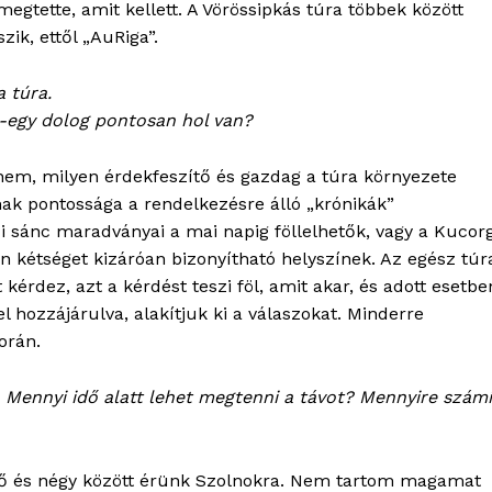
egtette, amit kellett. A Vörössipkás túra többek között
Adatkezelési tájékoztató
ik, ettől „AuRiga”.
Hirdetés
 túra.
gy-egy dolog pontosan hol van?
TÉS
em, milyen érdekfeszítő és gazdag a túra környezete
ak pontossága a rendelkezésre álló „krónikák”
i sánc maradványai a mai napig föllelhetők, vagy a Kucor
n kétséget kizáróan bizonyítható helyszínek. Az egész túr
kérdez, azt a kérdést teszi föl, amit akar, és adott esetbe
l hozzájárulva, alakítjuk ki a válaszokat. Minderre
orán.
 Mennyi idő alatt lehet megtenni a távot? Mennyire számí
ttő és négy között érünk Szolnokra. Nem tartom magamat