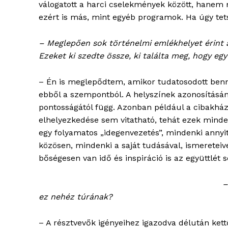
válogatott a harci cselekmények között, hanem m
ezért is más, mint egyéb programok. Ha úgy tetsz
– Meglepően sok történelmi emlékhelyet érint a
Ezeket ki szedte össze, ki találta meg, hogy e
ELŐFIZE
– Én is meglepődtem, amikor tudatosodott benn
ebből a szempontból. A helyszínek azonosításán
pontosságától függ. Azonban például a cibakház
elhelyezkedése sem vitatható, tehát ezek minde
egy folyamatos „idegenvezetés”, mindenki annyit 
közösen, mindenki a saját tudásával, ismereteive
bőségesen van idő és inspiráció is az együttlét s
–
ez nehéz túrának?
– A résztvevők igényeihez igazodva délután ke