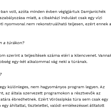
-ban volt, azóta minden évben végigjártuk Damjanichék
 szabályozása miatt, a cibakházi indulást csak egy vízi
eti nyomvonal nem rekonstruálható teljesen, ezért ennek 
n a túrákon?
m szerint a teljesítések száma eléri a kilencvenet. Vanna
öbbség egy-két alkalommal vág neki a túrának.
?
ra egy különleges, nem hagyományos program legyen. Az
t, az általa szervezett programokon a résztvevők az
atára ébredhetnek. Ezért Vörössipkás túra sem csak egy
gy áhítattal, tisztelettel, valódi emlékezéssel átitatott