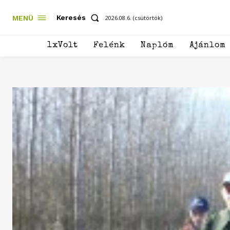
Keresés
MENÜ
2026.08.6. (csütörtök)
1xVolt
Felénk
Naplóm
Ajánlom