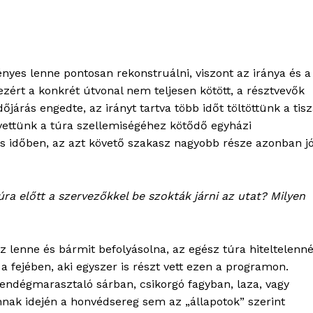
nyes lenne pontosan rekonstruálni, viszont az iránya és a
ezért a konkrét útvonal nem teljesen kötött, a résztvevők
őjárás engedte, az irányt tartva több időt töltöttünk a tisz
vettünk a túra szellemiségéhez kötődő egyházi
aras időben, az azt követő szakasz nagyobb része azonban j
OLNOK
ktív
úra előtt a szervezőkkel be szokták járni az utat? Milyen
ortál
Hasznos
z lenne és bármit befolyásolna, az egész túra hiteltelenn
bSZ fiók
 fejében, aki egyszer is részt vett ezen a programon.
Előfizetés
endégmarasztaló sárban, csikorgó fagyban, laza, vagy
Kapcsolat
nnak idején a honvédsereg sem az „állapotok” szerint