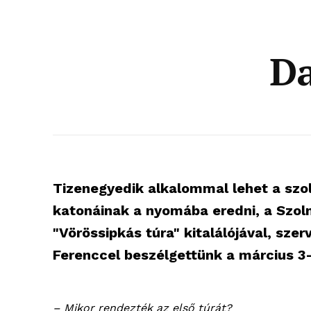
D
Tizenegyedik alkalommal lehet a szo
katonáinak a nyomába eredni, a Szoln
"Vörössipkás túra" kitalálójával, sze
Ferenccel beszélgettünk a március 3-
– Mikor rendezték az első túrát?