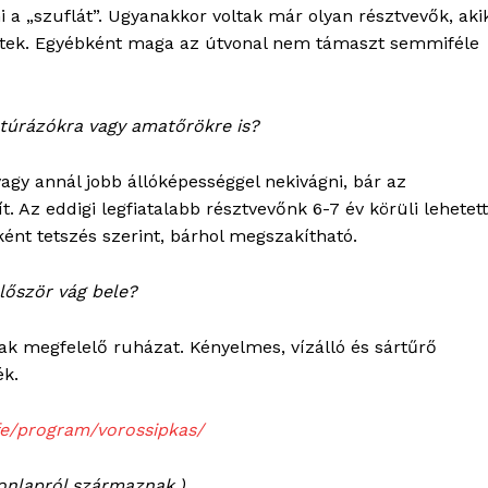
i a „szuflát”. Ugyanakkor voltak már olyan résztvevők, aki
ntek. Egyébként maga az útvonal nem támaszt semmiféle
 túrázókra vagy amatőrökre is?
agy annál jobb állóképességgel nekivágni, bár az
t. Az eddigi legfiatalabb résztvevőnk 6-7 év körüli lehetett
bként tetszés szerint, bárhol megszakítható.
lőször vág bele?
nak megfelelő ruházat. Kényelmes, vízálló és sártűrő
ék.
fe/program/vorossipkas/
honlapról származnak.)