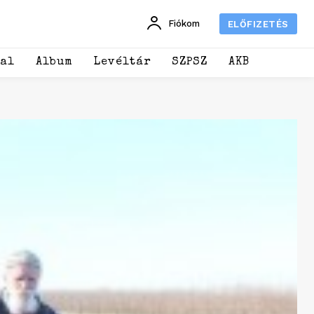
Fiókom
ELŐFIZETÉS
dal
Album
Levéltár
SZPSZ
AKB