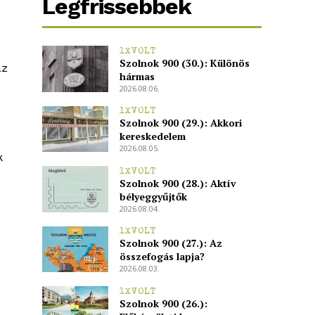
Legfrissebbek
1XVOLT
Szolnok 900 (30.): Különös
az
hármas
2026.08.06.
1XVOLT
Szolnok 900 (29.): Akkori
kereskedelem
2026.08.05.
k
1XVOLT
Szolnok 900 (28.): Aktív
bélyeggyűjtők
2026.08.04.
1XVOLT
Szolnok 900 (27.): Az
összefogás lapja?
2026.08.03.
1XVOLT
Szolnok 900 (26.):