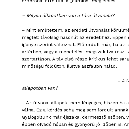
erőpróba. Erre utal a „camino” megjelölés.
– Milyen állapotban van a túra útvonala?
– Mint említettem, az eredeti útvonalat körülmé
megtett távolság hasonlít az eredetihez. Éppen 
igénye szerint változhat. Előfordult már, ha az id
ártérben, vagy a menetelést megszakítva részt 
szertartáson. A táv első része kritikus lehet s
minőségű földúton, illetve aszfalton halad.
blogSZ
szubje
– A t
élményp
állapotban van?
– Az útvonal állapota nem lényeges, hiszen ha a
válna. Ez a kérdés soha meg sem fordult annak a
Gyalogoltunk már éjszaka, dermesztő esőben, v
éppen olvadó hóban és gyönyörű jó időben is. A