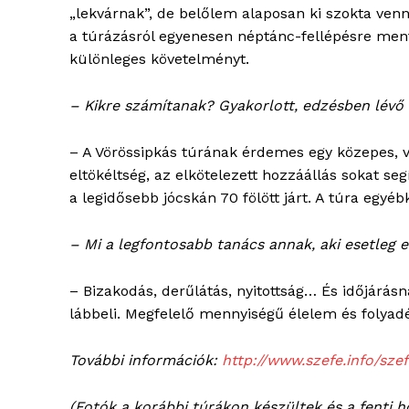
„lekvárnak”, de belőlem alaposan ki szokta venn
a túrázásról egyenesen néptánc-fellépésre me
különleges követelményt.
– Kikre számítanak? Gyakorlott, edzésben lévő
– A Vörössipkás túrának érdemes egy közepes, v
eltökéltség, az elkötelezett hozzáállás sokat segí
a legidősebb jócskán 70 fölött járt. A túra egyé
– Mi a legfontosabb tanács annak, aki esetleg e
– Bizakodás, derűlátás, nyitottság… És időjárás
lábbeli. Megfelelő mennyiségű élelem és folyad
További információk:
http://www.szefe.info/sze
(Fotók a korábbi túrákon készültek és a fenti 