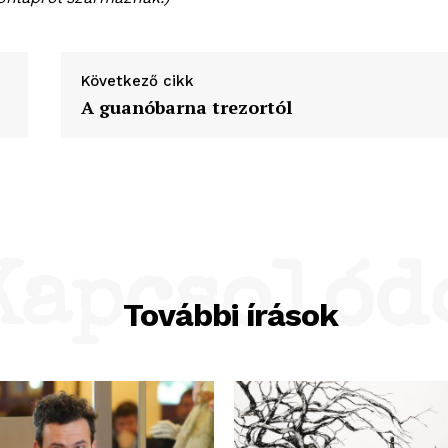
Következő cikk
A guanóbarna trezortól
Kapcsolód
További írások