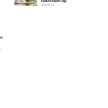
Előkészületi lap
2026.08.02.
ai
ó
é