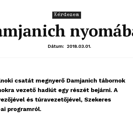
Kérdezem
amjanich nyomáb
Dátum:
2018.03.01.
lnoki csatát megnyerő Damjanich tábornok
okra vezető hadiút egy részét bejárni. A
rvezőjével és túravezetőjével, Szekeres
ai programról.