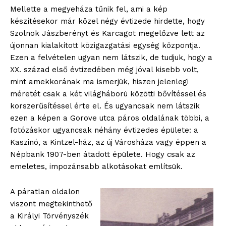
Mellette a megyeháza tűnik fel, ami a kép
készítésekor már közel négy évtizede hirdette, hogy
Szolnok Jászberényt és Karcagot megelőzve lett az
újonnan kialakított közigazgatási egység központja.
Ezen a felvételen ugyan nem látszik, de tudjuk, hogy a
XX. század első évtizedében még jóval kisebb volt,
mint amekkorának ma ismerjük, hiszen jelenlegi
méretét csak a két világháború közötti bővítéssel és
korszerűsítéssel érte el. És ugyancsak nem látszik
ezen a képen a Gorove utca páros oldalának többi, a
fotózáskor ugyancsak néhány évtizedes épülete: a
Kaszinó, a Kintzel-ház, az új Városháza vagy éppen a
Népbank 1907-ben átadott épülete. Hogy csak az
emeletes, impozánsabb alkotásokat említsük.
A páratlan oldalon
viszont megtekinthető
a Királyi Törvényszék