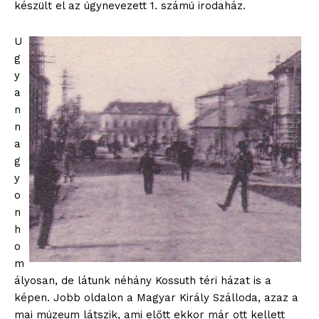
készült el az úgynevezett 1. számú irodaház.
U
g
y
a
n
n
a
g
y
o
n
h
o
m
ályosan, de látunk néhány Kossuth téri házat is a
képen. Jobb oldalon a Magyar Király Szálloda, azaz a
mai múzeum látszik, ami előtt ekkor már ott kellett