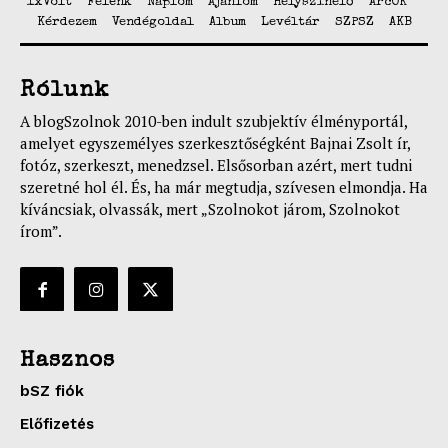
1xVolt
Felénk
Naplóm
Ajánlom
Helyszínelő
ArcOK
Kérdezem
Vendégoldal
Album
Levéltár
SZPSZ
AKB
Rólunk
A blogSzolnok 2010-ben indult szubjektív élményportál,
amelyet egyszemélyes szerkesztőségként Bajnai Zsolt ír,
fotóz, szerkeszt, menedzsel. Elsősorban azért, mert tudni
szeretné hol él. És, ha már megtudja, szívesen elmondja. Ha
kíváncsiak, olvassák, mert „Szolnokot járom, Szolnokot
írom”.
Hasznos
bSZ fiók
Előfizetés