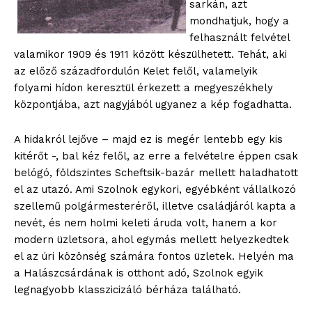
sarkán, azt
mondhatjuk, hogy a
felhasznált felvétel
valamikor 1909 és 1911 között készülhetett. Tehát, aki
az előző századfordulón Kelet felől, valamelyik
folyami hídon keresztül érkezett a megyeszékhely
központjába, azt nagyjából ugyanez a kép fogadhatta.
A hidakról lejőve – majd ez is megér lentebb egy kis
kitérőt -, bal kéz felől, az erre a felvételre éppen csak
belógó, földszintes Scheftsik-bazár mellett haladhatott
el az utazó. Ami Szolnok egykori, egyébként vállalkozó
szellemű polgármesteréről, illetve családjáról kapta a
nevét, és nem holmi keleti áruda volt, hanem a kor
modern üzletsora, ahol egymás mellett helyezkedtek
el az úri közönség számára fontos üzletek. Helyén ma
a Halászcsárdának is otthont adó, Szolnok egyik
legnagyobb klasszicizáló bérháza található.