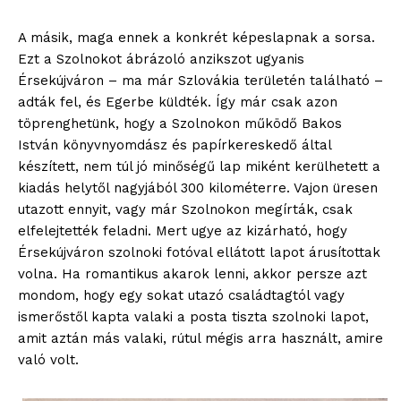
Adatkezelési tájékoztató
A másik, maga ennek a konkrét képeslapnak a sorsa.
Hirdetés
Ezt a Szolnokot ábrázoló anzikszot ugyanis
Érsekújváron – ma már Szlovákia területén található –
adták fel, és Egerbe küldték. Így már csak azon
töprenghetünk, hogy a Szolnokon működő Bakos
István könyvnyomdász és papírkereskedő által
készített, nem túl jó minőségű lap miként kerülhetett a
kiadás helytől nagyjából 300 kilométerre. Vajon üresen
utazott ennyit, vagy már Szolnokon megírták, csak
elfelejtették feladni. Mert ugye az kizárható, hogy
Érsekújváron szolnoki fotóval ellátott lapot árusítottak
volna. Ha romantikus akarok lenni, akkor persze azt
mondom, hogy egy sokat utazó családtagtól vagy
ismerőstől kapta valaki a posta tiszta szolnoki lapot,
amit aztán más valaki, rútul mégis arra használt, amire
való volt.