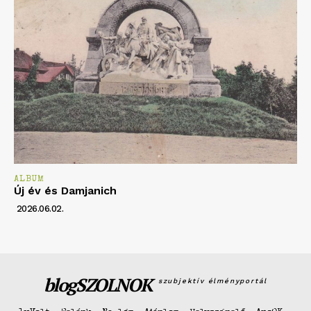
ALBUM
Új év és Damjanich
2026.06.02.
blogSZOLNOK
szubjektív élményportál