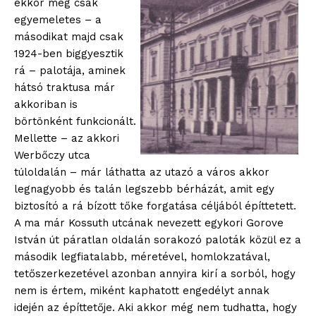
ekkor még csak
egyemeletes – a
másodikat majd csak
1924-ben biggyesztik
rá – palotája, aminek
hátsó traktusa már
akkoriban is
börtönként funkcionált.
Mellette – az akkori
Werbőczy utca
túloldalán – már láthatta az utazó a város akkor
legnagyobb és talán legszebb bérházát, amit egy
biztosító a rá bízott tőke forgatása céljából építtetett.
A ma már Kossuth utcának nevezett egykori Gorove
István út páratlan oldalán sorakozó paloták közül ez a
második legfiatalabb, méretével, homlokzatával,
tetőszerkezetével azonban annyira kirí a sorból, hogy
nem is értem, miként kaphatott engedélyt annak
idején az építtetője. Aki akkor még nem tudhatta, hogy