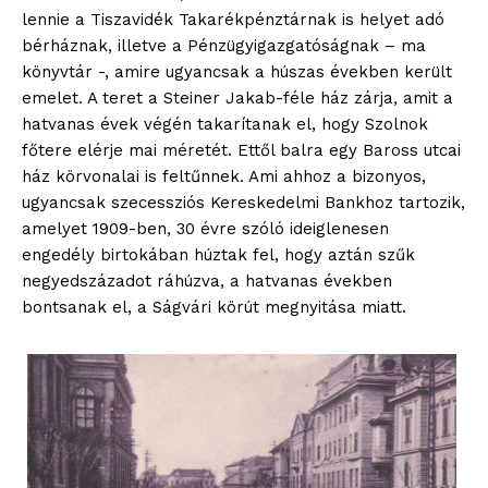
lennie a Tiszavidék Takarékpénztárnak is helyet adó
bérháznak, illetve a Pénzügyigazgatóságnak – ma
könyvtár -, amire ugyancsak a húszas években került
emelet. A teret a Steiner Jakab-féle ház zárja, amit a
hatvanas évek végén takarítanak el, hogy Szolnok
főtere elérje mai méretét. Ettől balra egy Baross utcai
ház körvonalai is feltűnnek. Ami ahhoz a bizonyos,
ugyancsak szecessziós Kereskedelmi Bankhoz tartozik,
amelyet 1909-ben, 30 évre szóló ideiglenesen
engedély birtokában húztak fel, hogy aztán szűk
negyedszázadot ráhúzva, a hatvanas években
bontsanak el, a Ságvári körút megnyitása miatt.