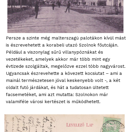
Persze a szinte még malterszagú palotákon kívül mást
is észrevehetett a korabeli utazó Szolnok főutcáján.
Például a viszonylag sűrű villanypóznákat és
vezetékeket, amelyek akkor már több mint egy
évtizede szolgáltak, megelőzve ezzel több nagyvárost.
Ugyancsak észrevehette a kövezett kocsiutat – ami a
mainál természetesen jóval keskenyebb volt -, a két
oldalt futó járdákat, és hát a tudatosan ültetett
facsemetéket, ami azt mutatta: Szolnokon már
valamiféle városi kertészet is működhetett.
blogSZOLNOK
szubjektív élményportál