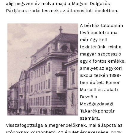
alig negyven év múlva majd a Magyar Dolgozók
Pártjának irodái lesznek az államosított épületben.
A bérház túloldalán
lévő épületre ma
már úgy kell
tekintenünk, mint a
magyar szecesszió
egyik fontos emléke,
amelyet az egykori
iskola telkén 1899-
ben épített Komor
Marcell és Jakab
Dezső a
Mezőgazdasági
Takarékpénztár
számára.
Visszafogottsága a megrendelőknek, mai állapota az
utódoknak köszönhető. Az épület érdekessége, hogy