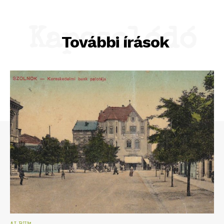
Kapcsolódó
További írások