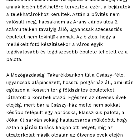
annak idején bővíthetőre tervezték, ezért a bejáratok
a telekhatárokhoz kerültek. Aztán a bővítés nem
valósult meg, hacsaknem az Arany János utca 2.
számú telken tavalyig álló, ugyancsak szecessziós
épületet nem tekintjük annak. Az biztos, hogy a
mellékelt fotó készítésekor a város egyik
legdivatosabb és legdíszesebb épülete lehetett ez a
palota.
A Mezőgazdasági Takarékbankon túl a Császy-féle,
ugyancsak alápincézett, hosszú polgárház áll, ami után
egészen a Kossuth térig földszintes épületeket
láthatott a korabeli utazó. Egészen az ötvenes évek
elejéig, mert bár a Császy-ház mellé nem sokkal
később felépült egy aprócska, klasszikus palota, a
Jókai út sarkán sokáig halászcsárda működött, hogy
aztán a járási tanács kapjon ott helyet, míg az
utcatorkolat másik oldalán az ötvenes évek elején