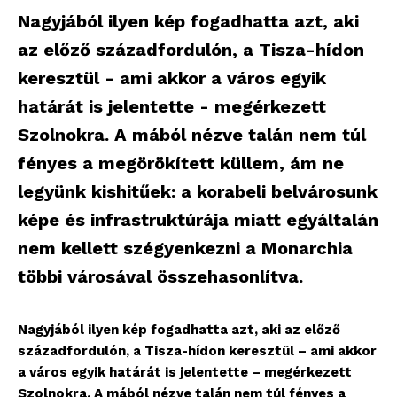
Nagyjából ilyen kép fogadhatta azt, aki
az előző századfordulón, a Tisza-hídon
keresztül - ami akkor a város egyik
határát is jelentette - megérkezett
Szolnokra. A mából nézve talán nem túl
fényes a megörökített küllem, ám ne
legyünk kishitűek: a korabeli belvárosunk
képe és infrastruktúrája miatt egyáltalán
nem kellett szégyenkezni a Monarchia
többi városával összehasonlítva.
Nagyjából ilyen kép fogadhatta azt, aki az előző
századfordulón, a Tisza-hídon keresztül – ami akkor
a város egyik határát is jelentette – megérkezett
Szolnokra. A mából nézve talán nem túl fényes a