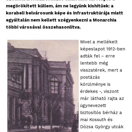
megörökített küllem, ám ne legyünk kishitűek: a
korabeli belvárosunk képe és infrastruktúrája miatt
egyáltalán nem kellett szégyenkezni a Monarchia
többi városával összehasonlítva.
Mivel a mellékelt
képeslapot 1912-ben
adták fel – erre
lentebb még
visszatérek, mert a
postázás
körülménye is
érdekes -, viszont
már látható rajta az
úgynevezett
biztosítós bérház a
mai Kossuth és
Dózsa György utcák