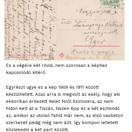
És a végére két rövid, nem szorosan a képhez
ELŐFIZETÉS
kapcsolódó kitérő.
Egyrészt ugye ez a kép 1909 és 1911 között
készülhetett. Azaz arra is megvolt az esély, hogy aki
Hasznos
ekkoriban érkezett Kelet felől Szolnokra, az nem
hídon kelt át a Tiszán, hiszen épp ez a két esztendő
bSZ fiók
az, amikor az utolsó fahíd már nem, az első vasbeton
Előfizetés
szerkezet pedig még nem állt. Így kompon lehetett
közlekedni a két part között.
Kapcsolat