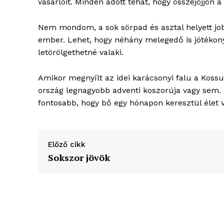
vásárlóit. Minden adott tehát, hogy összejöjjön a
Nem mondom, a sok sörpad és asztal helyett job
ember. Lehet, hogy néhány melegedő is jótékon
letörölgethetné valaki.
Amikor megnyílt az idei karácsonyi falu a Kossuth
ország legnagyobb adventi koszorúja vagy sem
fontosabb, hogy bő egy hónapon keresztül élet v
Előző cikk
Sokszor jövök