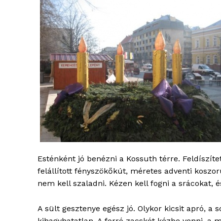
Esténként jó benézni a Kossuth térre. Feldíszítet
blogSZ
felállított fényszökőkút, méretes adventi koszo
szubje
nem kell szaladni. Kézen kell fogni a srácokat, és
élményp
A sült gesztenye egész jó. Olykor kicsit apró, a
kihagyhatatlan. A forró zacskót kézbe venni, a m