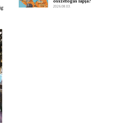
összefogás lapja?
2026.08.03.
ig