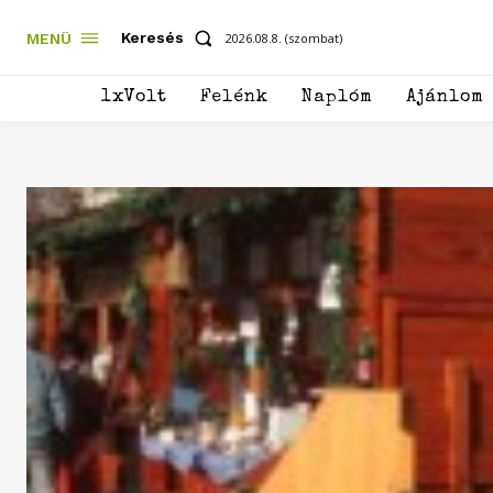
Keresés
MENÜ
2026.08.8. (szombat)
1xVolt
Felénk
Naplóm
Ajánlom