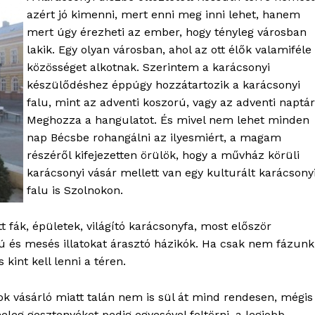
azért jó kimenni, mert enni meg inni lehet, hanem
mert úgy érezheti az ember, hogy tényleg városban
lakik. Egy olyan városban, ahol az ott élők valamiféle
közösséget alkotnak. Szerintem a karácsonyi
készülődéshez éppúgy hozzátartozik a karácsonyi
falu, mint az adventi koszorú, vagy az adventi naptár
Meghozza a hangulatot. És mivel nem lehet minden
nap Bécsbe rohangálni az ilyesmiért, a magam
részéről kifejezetten örülök, hogy a művház körüli
karácsonyi vásár mellett van egy kulturált karácsony
falu is Szolnokon.
t fák, épületek, világító karácsonyfa, most először
OLNOK
rú és mesés illatokat árasztó házikók. Ha csak nem fázunk
ktív
 kint kell lenni a téren.
ortál
Hasznos
 sok vásárló miatt talán nem is sül át mind rendesen, mégis
eleg gesztenyéket pedig egyesével feltörni, a legjobb