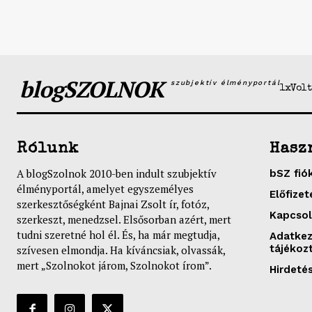
blogSZOLNOK
szubjektív élményportál
1xVolt
Rólunk
Hasz
A blogSzolnok 2010-ben indult szubjektív
bSZ fió
élményportál, amelyet egyszemélyes
Előfizet
szerkesztőségként Bajnai Zsolt ír, fotóz,
Kapcsol
szerkeszt, menedzsel. Elsősorban azért, mert
tudni szeretné hol él. És, ha már megtudja,
Adatkez
tájékoz
szívesen elmondja. Ha kíváncsiak, olvassák,
mert „Szolnokot járom, Szolnokot írom”.
Hirdeté