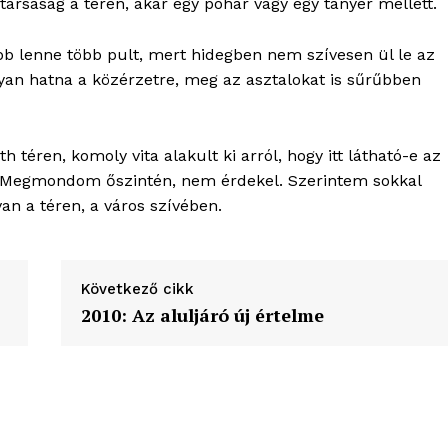
 társaság a téren, akár egy pohár vagy egy tányér mellett.
b lenne több pult, mert hidegben nem szívesen ül le az
yan hatna a közérzetre, meg az asztalokat is sűrűbben
 téren, komoly vita alakult ki arról, hogy itt látható-e az
. Megmondom őszintén, nem érdekel. Szerintem sokkal
an a téren, a város szívében.
Következő cikk
2010: Az aluljáró új értelme