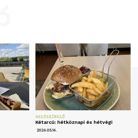
ó
HELYSZÍNELŐ
Kétarcú: hétköznapi és hétvégi
2024.05.14.