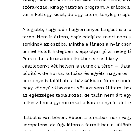
szórakozás, kihagyhatatlan program. A srácok a 
várni kell egy kicsit, de úgy látom, tényleg megér
A legjobb, hogy idén hagyományos lángost is ár
téren. Nem is értem, hogy eddig ez miért nem j
senkinek az eszébe. Mintha a lángos a nyár cs
lenne! Holott hidegben is épp olyan jó a meleg l
Persze tartalmasabb étkekben sincs hiány.
ELŐFIZE
Jászlepényt két helyen is sütnek a téren – illata
bódító -, de hurka, kolbász és egyéb magyaros
pecsenye is található a házikókban. Nem mond
hogy könnyű választani, sőt azt sem állítom, ho
az egészséges táplálkozás, de talán nem árt egy 
felkészíteni a gyomrunkat a karácsonyi őrületre
Italból is van bőven. Ebben a témában nem vag
kompetens, de úgy látom a forralt bor, a különf