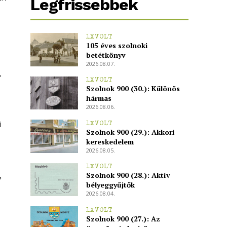
Legfrissebbek
1XVOLT
105 éves szolnoki
betétkönyv
2026.08.07.
.
1XVOLT
Szolnok 900 (30.): Különös
hármas
2026.08.06.
i
1XVOLT
Szolnok 900 (29.): Akkori
kereskedelem
2026.08.05.
1XVOLT
Szolnok 900 (28.): Aktív
,
bélyeggyűjtők
2026.08.04.
1XVOLT
Szolnok 900 (27.): Az