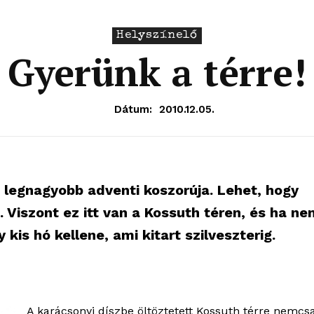
Helyszínelő
Gyerünk a térre!
Dátum:
2010.12.05.
g legnagyobb adventi koszorúja. Lehet, hogy
 Viszont ez itt van a Kossuth téren, és ha ne
kis hó kellene, ami kitart szilveszterig.
A karácsonyi díszbe öltöztetett Kossuth térre nemcs