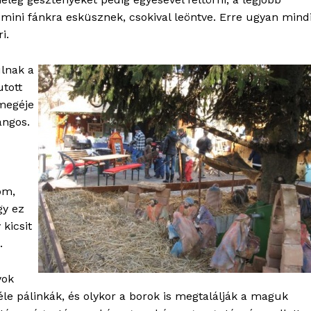
bSZ fiók
mini fánkra esküsznek, csokival leöntve. Erre ugyan mind
i.
Előfizetés
Kapcsolat
ulnak a
Adatkezelési tájékoztató
utott
Hirdetés
emegéje
ángos.
TÉS
om,
gy ez
kicsit
.
yok
éle pálinkák, és olykor a borok is megtalálják a maguk