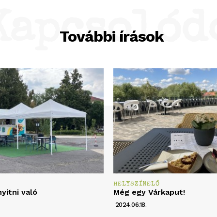
Kapcsolód
További írások
Ő
HELYSZÍNELŐ
nyitni való
Még egy Várkaput!
2024.06.18.