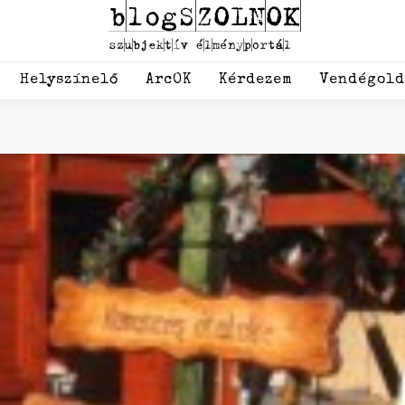
Helyszínelő
ArcOK
Kérdezem
Vendégol