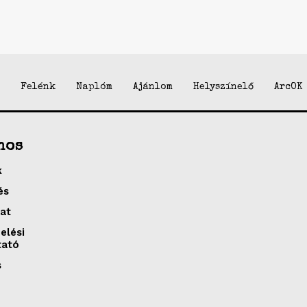
Felénk
Naplóm
Ajánlom
Helyszínelő
ArcOK
nos
k
és
at
elési
tató
s