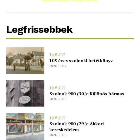
bSZ fiók
Előfizetés
Legfrissebbek
Kapcsolat
Adatkezelési tájékoztató
Hirdetés
1XVOLT
105 éves szolnoki betétkönyv
2026.08.07.
1XVOLT
Szolnok 900 (30.): Különös hármas
2026.08.06.
1XVOLT
Szolnok 900 (29.): Akkori
kereskedelem
2026.08.05.