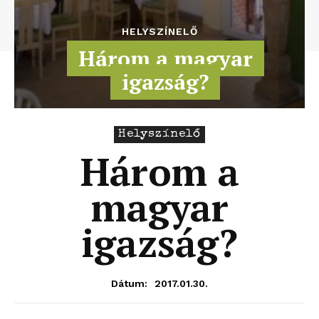
HELYSZÍNELŐ
Három a magyar
igazság?
Helyszínelő
Három a
magyar
igazság?
2017.01.30.
Dátum: