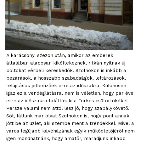
A karácsonyi szezon után, amikor az emberek
általában alaposan kiköltekeznek, ritkán nyitnak új
boltokat vérbeli kereskedők. Szolnokon is inkább a
bezárások, a hosszabb szabadságok, leltározások,
felújítások jellemzőek erre az időszakra. Különösen
igaz ez a vendéglátásra, nem is véletlen, hogy pár éve
erre az időszakra találták ki a Torkos csütörtököket.
Persze valami nem attól lesz jó, hogy szabálykövető.
Sőt, láttunk már olyat Szolnokon is, hogy pont annak
jött be az üzlet, aki szembe ment a trendekkel. Mivel a
város legújabb kávéházának egyik működtetőjéről nem
igen mondhatnánk, hogy amatőr, maradjunk inkább