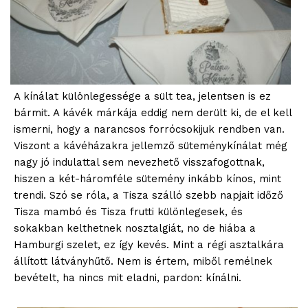
A kínálat különlegessége a sült tea, jelentsen is ez
bármit. A kávék márkája eddig nem derült ki, de el kell
ismerni, hogy a narancsos forrócsokijuk rendben van.
Viszont a kávéházakra jellemző süteménykínálat még
nagy jó indulattal sem nevezhető visszafogottnak,
hiszen a két-háromféle sütemény inkább kínos, mint
trendi. Szó se róla, a Tisza szálló szebb napjait időző
Tisza mambó és Tisza frutti különlegesek, és
sokakban kelthetnek nosztalgiát, no de hiába a
Hamburgi szelet, ez így kevés. Mint a régi asztalkára
állított látványhűtő. Nem is értem, miből remélnek
bevételt, ha nincs mit eladni, pardon: kínálni.