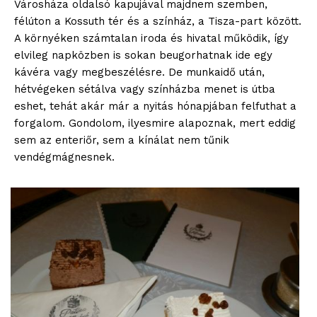
Városháza oldalsó kapujával majdnem szemben,
félúton a Kossuth tér és a színház, a Tisza-part között.
A környéken számtalan iroda és hivatal működik, így
elvileg napközben is sokan beugorhatnak ide egy
kávéra vagy megbeszélésre. De munkaidő után,
hétvégeken sétálva vagy színházba menet is útba
eshet, tehát akár már a nyitás hónapjában felfuthat a
forgalom. Gondolom, ilyesmire alapoznak, mert eddig
sem az enteriőr, sem a kínálat nem tűnik
vendégmágnesnek.