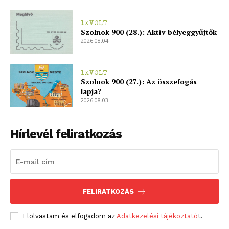
1XVOLT
Szolnok 900 (28.): Aktív bélyeggyűjtők
2026.08.04.
1XVOLT
Szolnok 900 (27.): Az összefogás
lapja?
2026.08.03.
Hírlevél feliratkozás
FELIRATKOZÁS
Elolvastam és elfogadom az
Adatkezelési tájékoztató
t.