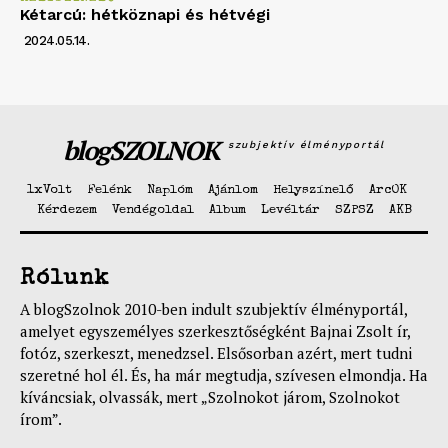
Kétarcú: hétköznapi és hétvégi
2024.05.14.
blogSZOLNOK
szubjektív élményportál
1xVolt
Felénk
Naplóm
Ajánlom
Helyszínelő
ArcOK
Kérdezem
Vendégoldal
Album
Levéltár
SZPSZ
AKB
Rólunk
A blogSzolnok 2010-ben indult szubjektív élményportál,
amelyet egyszemélyes szerkesztőségként Bajnai Zsolt ír,
fotóz, szerkeszt, menedzsel. Elsősorban azért, mert tudni
szeretné hol él. És, ha már megtudja, szívesen elmondja. Ha
kíváncsiak, olvassák, mert „Szolnokot járom, Szolnokot
írom”.