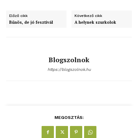
blogSZOLNOK
szubjektív élményportál
Előző cikk
Következő cikk
Bűnös, de jó fesztivál
A helynek szurkolok
Blogszolnok
https://blogszolnok.hu
ELŐFIZETÉS
MEGOSZTÁS:
Hasznos