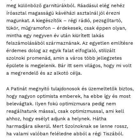
meg különböző garnitúrákból. Ráadásul elég nehéz
íróasztal magasságú kávéházi asztalnál jól érezni
magunkat. A kiegészítők – régi rádió, pezsgőtartó,
tükör, műgramofon – érdekesek, csak éppen olyan,
mintha egy negyven év után kiürített lakás
felszámolásából származnának. Az egyetlen említésre
érdemes dolog az egyik falat elfoglaló, stilizált
szolnoki promenád, amin a város több jellegzetes
épülete is megjelenik. Bár itt sem világos, hogy mi volt
a megrendelő és az alkotó célja.
A Patinát megnyitó tulajdonosok és üzemeltetők biztos,
hogy nagyon optimista emberek, ha ebbe így és most
belevágtak. Ilyen fokú optimizmusra pedig nem
reagálhatunk mással, csak optimizmussal, ami kell
ahhoz, hogy esélyt adjunk a helynek. Hátha
harmadjára sikerül. Mert Szolnoknak se lenne rossz,
ha valami valóban feléledne abból a régi Tiszából.