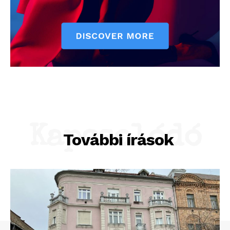
Kapcsolódó
További írások