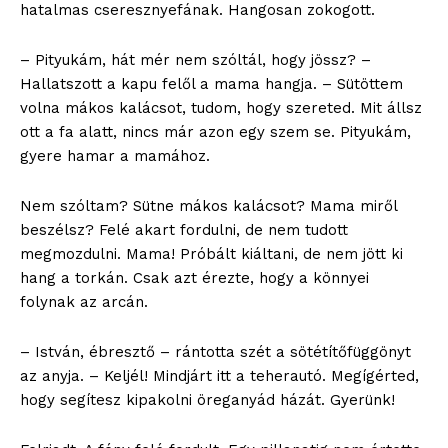
hatalmas cseresznyefának. Hangosan zokogott.
– Pityukám, hát mér nem szóltál, hogy jössz? –
Hallatszott a kapu felől a mama hangja. – Sütöttem
volna mákos kalácsot, tudom, hogy szereted. Mit állsz
ott a fa alatt, nincs már azon egy szem se. Pityukám,
gyere hamar a mamához.
blogSZOLNOK
szubjektív élményportál
Nem szóltam? Sütne mákos kalácsot? Mama miről
beszélsz? Felé akart fordulni, de nem tudott
megmozdulni. Mama! Próbált kiáltani, de nem jött ki
hang a torkán. Csak azt érezte, hogy a könnyei
folynak az arcán.
– István, ébresztő – rántotta szét a sötétítőfüggönyt
az anyja. – Keljél! Mindjárt itt a teherautó. Megígérted,
hogy segítesz kipakolni öreganyád házát. Gyerünk!