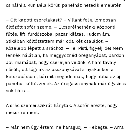
csinálni a Kun Béla körúti panelház hetedik emeletén.
– Ott kapott cserelakást? – Villant fel a lomposan
öltözött sofőr szeme. – Elcserélhetnénk! Központi
fűtés, lift, fürdőszoba, pazar kilátás. Tudom ám.
Stikában költöztettem már oda két családot. –
Közelebb lépett a sráchoz. – Te, Pisti, figyelj ide! Nem
lennék hálátlan, ha meggyőznéd öreganyádat, pardon
Joli mamádat, hogy cseréljen velünk. A fiam tavaly
nősült, ott lógnak az asszonykával a nyakunkon a
kétszobásban, bármit megadnának, hogy abba az új
panelba költözzenek. Az öregasszonynak már úgysincs
sok hátra…
A srác szemei szikrát hánytak. A sofőr érezte, hogy
messzire ment.
– Már nem úgy értem, ne haragudj! – Hebegte. – Arra