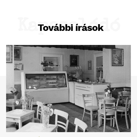
Kapcsolódó
További írások