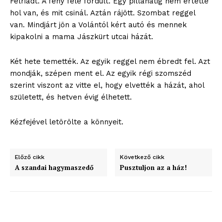
Felriadt. A fény felé fordult. Egy pillanatig nem értette
ELŐFIZETÉS
hol van, és mit csinál. Aztán rájött. Szombat reggel
van. Mindjárt jön a Volántól kért autó és mennek
kipakolni a mama Jászkürt utcai házát.
Hasznos
Két hete temették. Az egyik reggel nem ébredt fel. Azt
mondják, szépen ment el. Az egyik régi szomszéd
bSZ fiók
szerint viszont az vitte el, hogy elvették a házát, ahol
Előfizetés
született, és hetven évig élhetett.
Kapcsolat
Kézfejével letörölte a könnyeit.
Adatkezelési tájékoztató
Hirdetés
Előző cikk
Következő cikk
A szandai hagymaszedő
Pusztuljon az a ház!