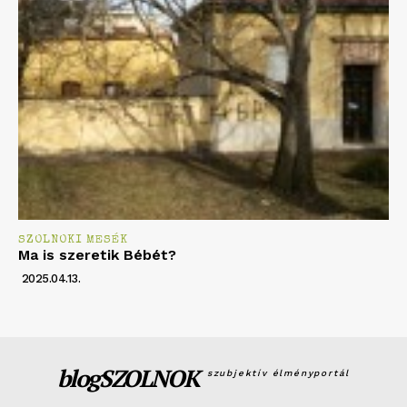
SZOLNOKI MESÉK
Ma is szeretik Bébét?
2025.04.13.
blogSZOLNOK
szubjektív élményportál