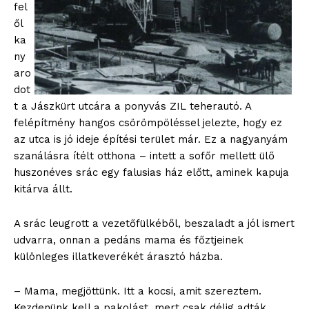
fel
ől
ka
ny
aro
dot
t a Jászkürt utcára a ponyvás ZIL teherautó. A
felépítmény hangos csörömpöléssel jelezte, hogy ez
az utca is jó ideje építési terület már. Ez a nagyanyám
szanálásra ítélt otthona – intett a sofőr mellett ülő
huszonéves srác egy falusias ház előtt, aminek kapuja
kitárva állt.
A srác leugrott a vezetőfülkéből, beszaladt a jól ismert
udvarra, onnan a pedáns mama és főztjeinek
különleges illatkeverékét árasztó házba.
– Mama, megjöttünk. Itt a kocsi, amit szereztem.
Kezdenünk kell a pakolást, mert csak délig adták