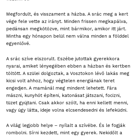
Megfordult, és visszament a házba. A srác meg a kert
vége fele vette az irányt. Minden frissen megkapálva,
pedánsan megkötözve, mint bármikor, amikor itt járt.
Mintha egy hónapon belül nem válna minden a földdel
egyenlővé.
A srác szíve elszorult. Eszébe jutottak gyerekkora
nyarai, amiket lényegében ebben a házban és kertben
töltött. A szülei dolgoztak, a Vosztokon lévő lakás meg
kicsi volt ahhoz, hogy végtelen energiának teret
engedjen. A mamánál meg mindent lehetett. Fára
mászni, kunyhót építeni, katonásat játszani, focizni,
tüzet gyújtani. Csak akkor szólt, ha enni kellett menni,
vagy úgy látta, ideje volna elcsendesedni és lefeküdni.
A világ legjobb helye – nyílalt a szívébe. És le fogják
rombolni. Sírni kezdett, mint egy gyerek. Nekidőlt a