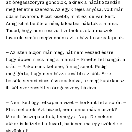
az öregasszonyra gondolok, akinek a házát Szandán
meg lehetne szerezni. Az egyik fejes anyósa, volt már
oda is fuvarom. Kicsit kisebb, mint ez, de van kert.
Amíg kihal belőle a néni, lakhatna nálatok a mama.
Tudod, hogy nem rosszul fizetnek ezek a maszek
fuvarok, simán megvenném azt a házat cserealapnak.
– Az isten áldjon már meg, hát nem veszed észre,
hogy éppen nincs meg a mama! – Emelte fel hangját a
srác. – Pakolnunk kellene, ő meg sehol. Pedig
megígérte, hogy nem húzza tovább az időt. Erre
tessék, semmi nincs összepakolva, te meg kufárkodsz
itt két szerencsétlen öregasszony házával.
– Nem kell úgy felkapni a vizet – horkant fel a sofőr. –
El is mehetek. Azt hiszed, nem lenne más maszek?
Mire itt összepakoltok, lemegy a Nap. De nekem
akkor is kifizeted a fuvart, ha innen ma egy széket se
viszünk el!