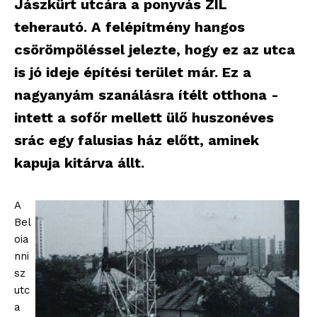
Jászkürt utcára a ponyvás ZIL
teherautó. A felépítmény hangos
csörömpöléssel jelezte, hogy ez az utca
is jó ideje építési terület már. Ez a
nagyanyám szanálásra ítélt otthona -
intett a sofőr mellett ülő huszonéves
srác egy falusias ház előtt, aminek
kapuja kitárva állt.
A
Bel
oia
nni
sz
utc
a