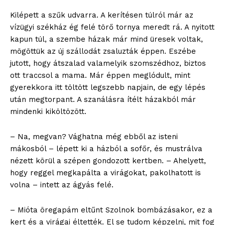
Kilépett a szűk udvarra. A kerítésen túlról már az
vízügyi székház ég felé törő tornya meredt rá. A nyitott
kapun túl, a szembe házak már mind üresek voltak,
mögöttük az új szállodát zsaluzták éppen. Eszébe
jutott, hogy átszalad valamelyik szomszédhoz, biztos
ott traccsol a mama. Már éppen meglódult, mint
gyerekkora itt töltött legszebb napjain, de egy lépés
után megtorpant. A szanálásra ítélt házakból már
mindenki kiköltözött.
– Na, megvan? Vághatna még ebből az isteni
mákosból – lépett ki a házból a sofőr, és mustrálva
nézett körül a szépen gondozott kertben. – Ahelyett,
hogy reggel megkapálta a virágokat, pakolhatott is
volna – intett az ágyás felé.
– Mióta öregapám eltűnt Szolnok bombázásakor, ez a
kert és a virágai éltették. El se tudom képzelni, mit fog