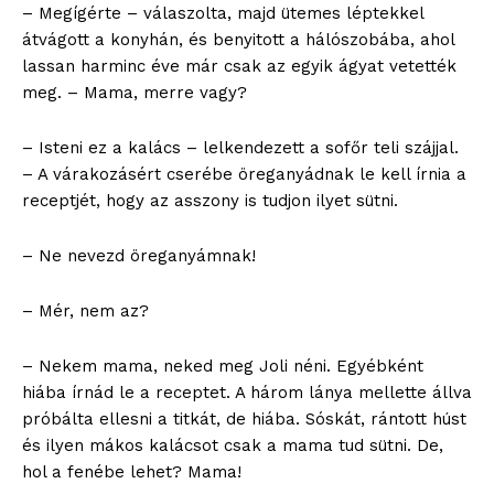
– Megígérte – válaszolta, majd ütemes léptekkel
átvágott a konyhán, és benyitott a hálószobába, ahol
lassan harminc éve már csak az egyik ágyat vetették
meg. – Mama, merre vagy?
– Isteni ez a kalács – lelkendezett a sofőr teli szájjal.
– A várakozásért cserébe öreganyádnak le kell írnia a
receptjét, hogy az asszony is tudjon ilyet sütni.
– Ne nevezd öreganyámnak!
– Mér, nem az?
– Nekem mama, neked meg Joli néni. Egyébként
hiába írnád le a receptet. A három lánya mellette állva
próbálta ellesni a titkát, de hiába. Sóskát, rántott húst
és ilyen mákos kalácsot csak a mama tud sütni. De,
hol a fenébe lehet? Mama!