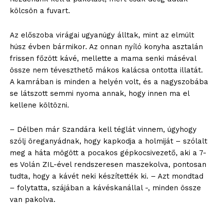
kölcsön a fuvart.
Az előszoba virágai ugyanúgy álltak, mint az elmúlt
húsz évben bármikor. Az onnan nyíló konyha asztalán
frissen főzött kávé, mellette a mama senki máséval
össze nem téveszthető mákos kalácsa ontotta illatát.
A kamrában is minden a helyén volt, és a nagyszobába
se látszott semmi nyoma annak, hogy innen ma el
kellene költözni.
– Délben már Szandára kell téglát vinnem, úgyhogy
szólj öreganyádnak, hogy kapkodja a holmiját – szólalt
meg a háta mögött a pocakos gépkocsivezető, aki a 7-
es Volán ZIL-ével rendszeresen maszekolva, pontosan
tudta, hogy a kávét neki készítették ki. – Azt mondtad
– folytatta, szájában a kávéskanállal -, minden össze
van pakolva.