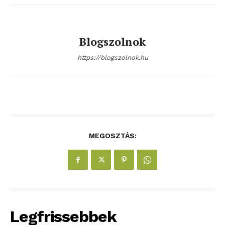
szubjektív élményportál
Blogszolnok
https://blogszolnok.hu
ELŐFIZETÉS
MEGOSZTÁS:
Hasznos
bSZ fiók
Legfrissebbek
Előfizetés