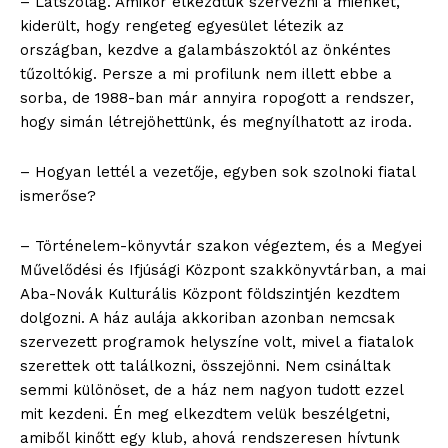
– Látszólag. Amikor elkezdtük szervezni a miénket,
kiderült, hogy rengeteg egyesület létezik az
országban, kezdve a galambászoktól az önkéntes
tűzoltókig. Persze a mi profilunk nem illett ebbe a
sorba, de 1988-ban már annyira ropogott a rendszer,
hogy simán létrejöhettünk, és megnyílhatott az iroda.
– Hogyan lettél a vezetője, egyben sok szolnoki fiatal
ismerőse?
– Történelem-könyvtár szakon végeztem, és a Megyei
Művelődési és Ifjúsági Központ szakkönyvtárban, a mai
Aba-Novák Kulturális Központ földszintjén kezdtem
dolgozni. A ház aulája akkoriban azonban nemcsak
szervezett programok helyszíne volt, mivel a fiatalok
szerettek ott találkozni, összejönni. Nem csináltak
semmi különöset, de a ház nem nagyon tudott ezzel
mit kezdeni. Én meg elkezdtem velük beszélgetni,
amiből kinőtt egy klub, ahová rendszeresen hívtunk