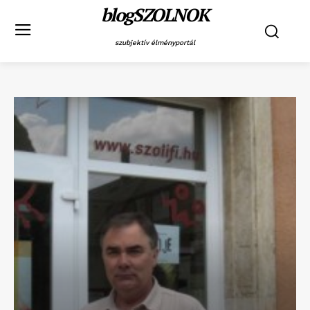
blogSZOLNOK
szubjektív élményportál