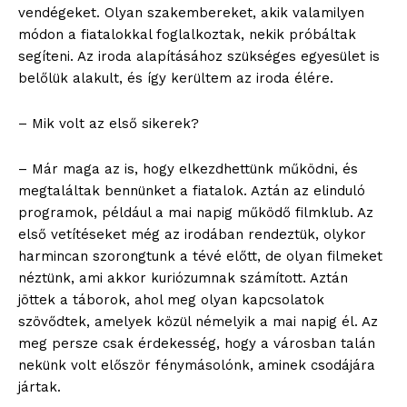
vendégeket. Olyan szakembereket, akik valamilyen
módon a fiatalokkal foglalkoztak, nekik próbáltak
segíteni. Az iroda alapításához szükséges egyesület is
belőlük alakult, és így kerültem az iroda élére.
– Mik volt az első sikerek?
– Már maga az is, hogy elkezdhettünk működni, és
megtaláltak bennünket a fiatalok. Aztán az elinduló
programok, például a mai napig működő filmklub. Az
első vetítéseket még az irodában rendeztük, olykor
harmincan szorongtunk a tévé előtt, de olyan filmeket
néztünk, ami akkor kuriózumnak számított. Aztán
jöttek a táborok, ahol meg olyan kapcsolatok
szövődtek, amelyek közül némelyik a mai napig él. Az
meg persze csak érdekesség, hogy a városban talán
nekünk volt először fénymásolónk, aminek csodájára
jártak.