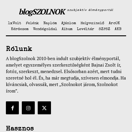
blogSZOLNOK
szubjektív élményportál
1xVolt
Felénk
Naplóm
Ajánlom
Helyszínelő
ArcOK
Kérdezem
Vendégoldal
Album
Levéltár
SZPSZ
AKB
Rólunk
A blogSzolnok 2010-ben indult szubjektív élményportál,
amelyet egyszemélyes szerkesztőségként Bajnai Zsolt ír,
fotóz, szerkeszt, menedzsel. Elsősorban azért, mert tudni
szeretné hol él. És, ha már megtudja, szívesen elmondja. Ha
kíváncsiak, olvassák, mert „Szolnokot járom, Szolnokot
írom”.
Hasznos