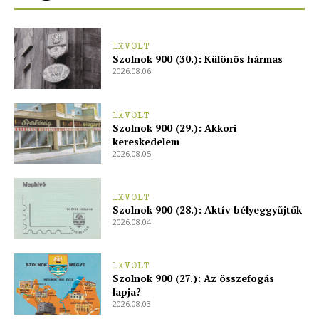
Kapcsolat
Adatkezelési tájékoztató
1XVOLT
Szolnok 900 (30.): Különös hármas
Hirdetés
2026.08.06.
1XVOLT
Szolnok 900 (29.): Akkori
kereskedelem
2026.08.05.
1XVOLT
Szolnok 900 (28.): Aktív bélyeggyűjtők
2026.08.04.
1XVOLT
Szolnok 900 (27.): Az összefogás
lapja?
2026.08.03.