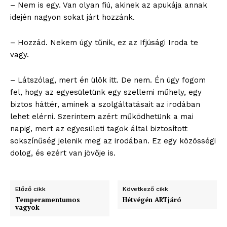
– Nem is egy. Van olyan fiú, akinek az apukája annak
idején nagyon sokat járt hozzánk.
– Hozzád. Nekem úgy tűnik, ez az Ifjúsági Iroda te
vagy.
– Látszólag, mert én ülök itt. De nem. Én úgy fogom
fel, hogy az egyesületünk egy szellemi műhely, egy
biztos háttér, aminek a szolgáltatásait az irodában
lehet elérni. Szerintem azért működhetünk a mai
napig, mert az egyesületi tagok által biztosított
sokszínűség jelenik meg az irodában. Ez egy közösségi
dolog, és ezért van jövője is.
Előző cikk
Következő cikk
Temperamentumos
Hétvégén ARTjáró
vagyok
blogSZOLNOK