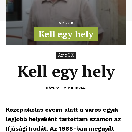
ARCOK
Kell egy hely
ArcOK
Kell egy hely
2010.05.14.
Dátum:
Középiskolás éveim alatt a város egyik
legjobb helyeként tartottam számon az
Ifjúsági Irodát. Az 1988-ban megnyílt