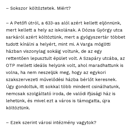
– Sokszor költöztetek. Miért?
– A Petőfi útról, a 633-as alól azért kellett eljönnünk,
mert kellett a hely az iskolának. A Dózsa György utca
sarkáról azért költöztünk, mert a gyógyszertár többet
tudott kínálni a helyért, mint mi. A Varga mögötti
házban viszonylag sokáig voltunk, de az egy
rettentően lepusztult épület volt. A Szapáry utcába, az
OTP mellett ideális helyünk volt, ahol maradhattunk is
volna, ha nem neszeljük meg, hogy az egykori
szakszervezeti művelődési házba bérlőt keresnek.
Úgy gondoltuk, itt sokkal több mindent csinálhatunk,
nemcsak szolgáltató iroda, de valódi ifjúsági ház is
lehetünk, és mivel ezt a város is támogatta, újra
költöztünk.
– Ezek szerint városi intézmény vagytok?