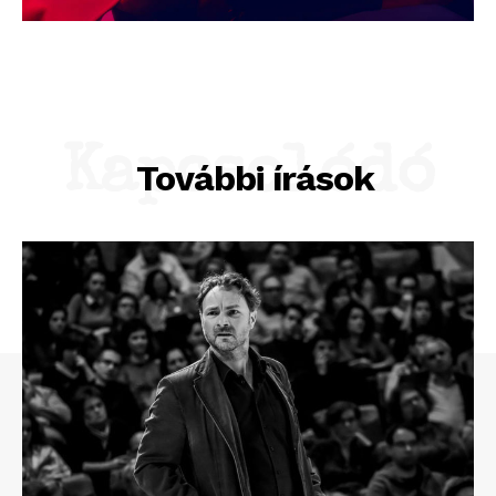
Kapcsolódó
További írások