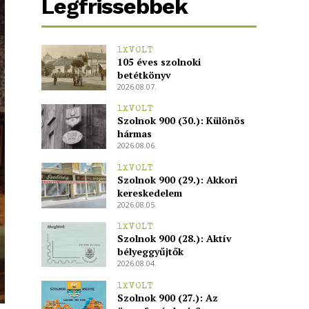
Legfrissebbek
1XVOLT
105 éves szolnoki
betétkönyv
2026.08.07.
1XVOLT
Szolnok 900 (30.): Különös
hármas
2026.08.06.
1XVOLT
Szolnok 900 (29.): Akkori
kereskedelem
2026.08.05.
1XVOLT
Szolnok 900 (28.): Aktív
bélyeggyűjtők
2026.08.04.
1XVOLT
Szolnok 900 (27.): Az