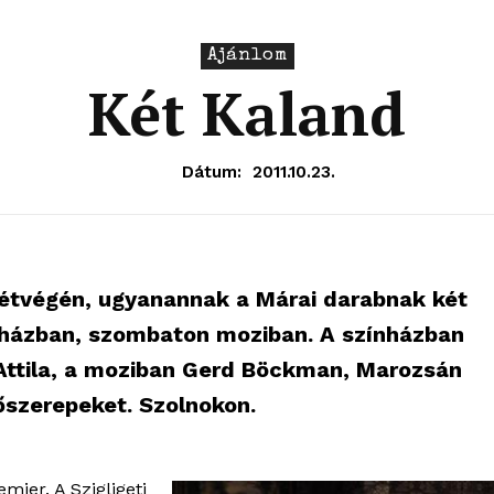
Ajánlom
Két Kaland
Dátum:
2011.10.23.
 hétvégén, ugyanannak a Márai darabnak két
nházban, szombaton moziban. A színházban
 Attila, a moziban Gerd Böckman, Marozsán
főszerepeket. Szolnokon.
mier. A Szigligeti