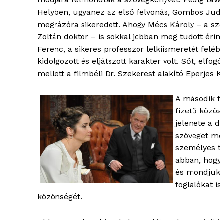
blogSZ
Helyben, ugyanez az első felvonás, Gombos Judi
szubje
megrázóra sikeredett. Ahogy Mécs Károly – a szol
élményp
Zoltán doktor – is sokkal jobban meg tudott ér
Ferenc, a sikeres professzor lelkiismeretét feléb
kidolgozott és eljátszott karakter volt. Sőt, el
mellett a filmbéli Dr. Szekerest alakító Eperjes
A második f
fizető közö
jelenete a 
szöveget m
személyes t
abban, hogy
ELŐFIZE
és mondjuk,
foglalókat 
közönségét.