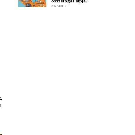
összefogás lapja?
2026.08.03.
,
t