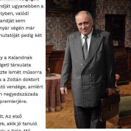
andját ugyanebben a
lyben, valódi
landját sem
a nyár végén már
emutatóját pedig két
gy a Kalandnak
geti társulata
űzte ismét műsorra
s a Zoltán doktort
ató vendége, amiért
lán negyedszázada
 premierjére.
t. Az első
k, akik jó tanuló
ly, a Szín-Mű-