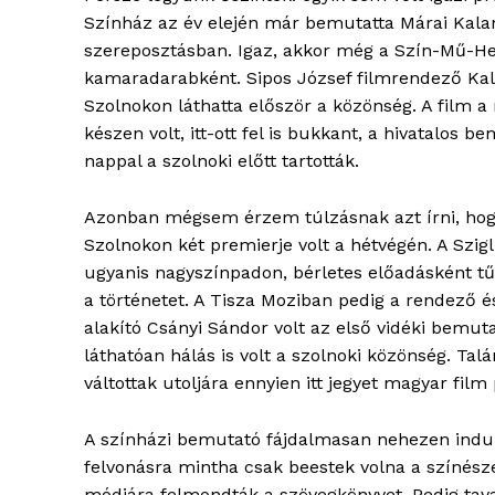
Színház az év elején már bemutatta Márai Kal
szereposztásban. Igaz, akkor még a Szín-Mű-He
kamaradarabként. Sipos József filmrendező Ka
Szolnokon láthatta először a közönség. A film 
készen volt, itt-ott fel is bukkant, a hivatalos b
nappal a szolnoki előtt tartották.
Azonban mégsem érzem túlzásnak azt írni, ho
Szolnokon két premierje volt a hétvégén. A Szigli
ugyanis nagyszínpadon, bérletes előadásként t
a történetet. A Tisza Moziban pedig a rendező é
alakító Csányi Sándor volt az első vidéki bemut
láthatóan hálás is volt a szolnoki közönség. Ta
váltottak utoljára ennyien itt jegyet magyar film
A színházi bemutató fájdalmasan nehezen indul
felvonásra mintha csak beestek volna a színésze
módjára felmondták a szövegkönyvet. Pedig tava