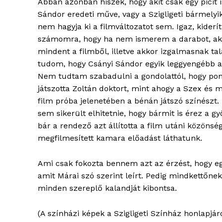
Abban azonban hiszek, hogy akit csak egy picit i
Sándor eredeti műve, vagy a Szigligeti bármelyi
nem hagyja ki a filmváltozatot sem. Igaz, kiderí
számomra, hogy ha nem ismerem a darabot, ak
mindent a filmből, illetve akkor izgalmasnak ta
tudom, hogy Csányi Sándor egyik leggyengébb al
Nem tudtam szabadulni a gondolattól, hogy po
játszotta Zoltán doktort, mint ahogy a Szex é
film próba jelenetében a bénán játszó színészt. 
sem sikerült elhitetnie, hogy bármit is érez a 
bár a rendező azt állította a film utáni közönsé
megfilmesített kamara előadást láthatunk.
Ami csak fokozta bennem azt az érzést, hogy eg
amit Márai szó szerint leírt. Pedig mindkettőne
minden szereplő kalandját kibontsa.
(A színházi képek a Szigligeti Színház honlapjáró