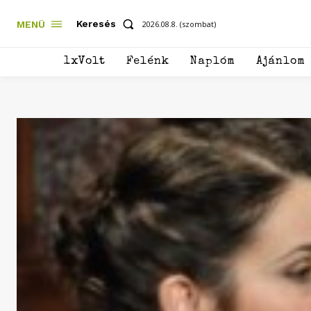
Keresés
MENÜ
2026.08.8. (szombat)
1xVolt
Felénk
Naplóm
Ajánlom