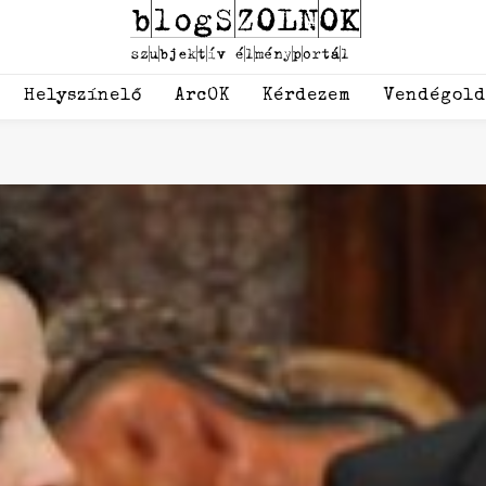
Helyszínelő
ArcOK
Kérdezem
Vendégol