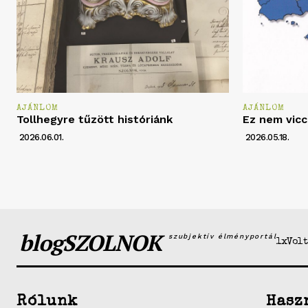
AJÁNLOM
AJÁNLOM
Tollhegyre tűzött históriánk
Ez nem vicc
2026.06.01.
2026.05.18.
blogSZOLNOK
szubjektív élményportál
1xVolt
Rólunk
Hasz