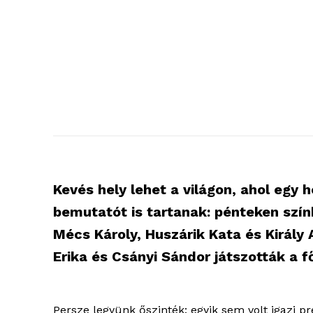
Kevés hely lehet a világon, ahol egy
bemutatót is tartanak: pénteken szí
Mécs Károly, Huszárik Kata és Király
Erika és Csányi Sándor játszották a 
Persze legyünk őszinték: egyik sem volt igazi pre