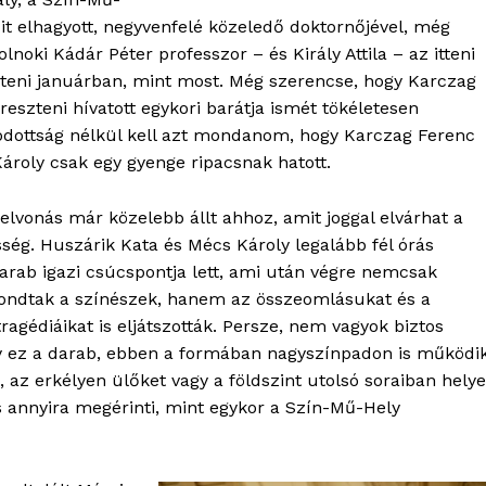
OLNOK
t elhagyott, negyvenfelé közeledő doktornőjével, még
ktív
noki Kádár Péter professzor – és Király Attila – az itteni
ortál
inteni januárban, mint most. Még szerencse, hogy Karczag
Hasznos
reszteni hívatott egykori barátja ismét tökéletesen
fogódottság nélkül kell azt mondanom, hogy Karczag Ferenc
bSZ fiók
 Károly csak egy gyenge ripacsnak hatott.
Előfizetés
Kapcsolat
elvonás már közelebb állt ahhoz, amit joggal elvárhat a
sség. Huszárik Kata és Mécs Károly legalább fél órás
Adatkezelési tájékoztató
darab igazi csúcspontja lett, ami után végre nemcsak
Hirdetés
ondtak a színészek, hanem az összeomlásukat és a
ragédiáikat is eljátszották. Persze, nem vagyok biztos
 ez a darab, ebben a formában nagyszínpadon is működik
TÉS
 az erkélyen ülőket vagy a földszint utolsó soraiban helye
is annyira megérinti, mint egykor a Szín-Mű-Hely