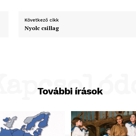
Következő cikk
Nyolc csillag
Kapcsolód
További írások