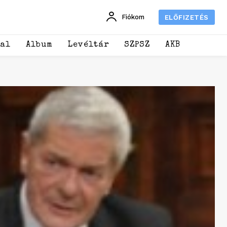
Fiókom
ELŐFIZETÉS
dal
Album
Levéltár
SZPSZ
AKB