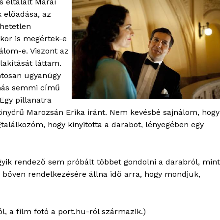
s eltalált Márai
k előadása, az
thetetlen
kor is megértek-e
lálom-e. Viszont az
akítását láttam.
ntosan ugyanúgy
s más semmi című
Egy pillanatra
gyönyörű Marozsán Erika iránt. Nem kevésbé sajnálom, hogy
gtalálkozóm, hogy kinyitotta a darabot, lényegében egy
yik rendező sem próbált többet gondolni a darabról, mint
k bőven rendelkezésére állna idő arra, hogy mondjuk,
l, a film fotó a port.hu-ról származik.)