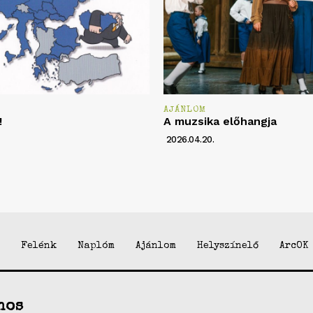
AJÁNLOM
!
A muzsika előhangja
2026.04.20.
Felénk
Naplóm
Ajánlom
Helyszínelő
ArcOK
nos