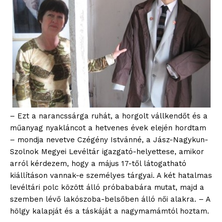
– Ezt a narancssárga ruhát, a horgolt vállkendőt és a
műanyag nyakláncot a hetvenes évek elején hordtam
– mondja nevetve Czégény Istvánné, a Jász-Nagykun-
Szolnok Megyei Levéltár igazgató-helyettese, amikor
arról kérdezem, hogy a május 17-től látogatható
kiállításon vannak-e személyes tárgyai. A két hatalmas
levéltári polc között álló próbababára mutat, majd a
szemben lévő lakószoba-belsőben álló női alakra. – A
hölgy kalapját és a táskáját a nagymamámtól hoztam.