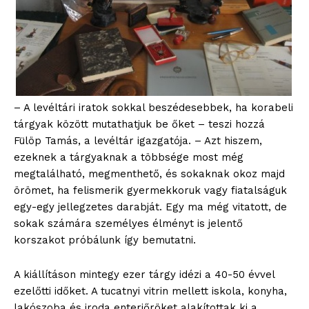
– A levéltári iratok sokkal beszédesebbek, ha korabeli
tárgyak között mutathatjuk be őket – teszi hozzá
Fülöp Tamás, a levéltár igazgatója. – Azt hiszem,
ezeknek a tárgyaknak a többsége most még
megtalálható, megmenthető, és sokaknak okoz majd
örömet, ha felismerik gyermekkoruk vagy fiatalságuk
egy-egy jellegzetes darabját. Egy ma még vitatott, de
sokak számára személyes élményt is jelentő
korszakot próbálunk így bemutatni.
A kiállításon mintegy ezer tárgy idézi a 40-50 évvel
ezelőtti időket. A tucatnyi vitrin mellett iskola, konyha,
lakószoba és iroda enteriőröket alakítottak ki a