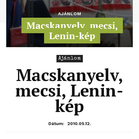
AJÁNLOM
Macskanyelv, mecsi,
Lenin-kép
Ajánlom
Macskanyelv,
mecsi, Lenin-
kép
2010.05.12.
Dátum: