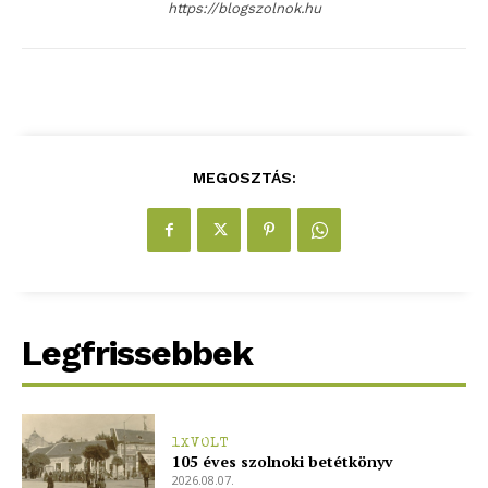
https://blogszolnok.hu
MEGOSZTÁS:
ELŐFIZETÉS
Hasznos
Legfrissebbek
bSZ fiók
Előfizetés
1XVOLT
105 éves szolnoki betétkönyv
Kapcsolat
2026.08.07.