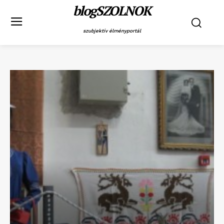
blogSZOLNOK
szubjektív élményportál