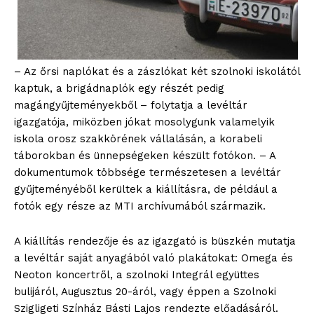
– Az őrsi naplókat és a zászlókat két szolnoki iskolától
kaptuk, a brigádnaplók egy részét pedig
magángyűjteményekből – folytatja a levéltár
igazgatója, miközben jókat mosolygunk valamelyik
iskola orosz szakkörének vállalásán, a korabeli
táborokban és ünnepségeken készült fotókon. – A
dokumentumok többsége természetesen a levéltár
gyűjteményéből kerültek a kiállításra, de például a
fotók egy része az MTI archívumából származik.
A kiállítás rendezője és az igazgató is büszkén mutatja
a levéltár saját anyagából való plakátokat: Omega és
Neoton koncertről, a szolnoki Integrál együttes
bulijáról, Augusztus 20-áról, vagy éppen a Szolnoki
Szigligeti Színház Básti Lajos rendezte előadásáról.