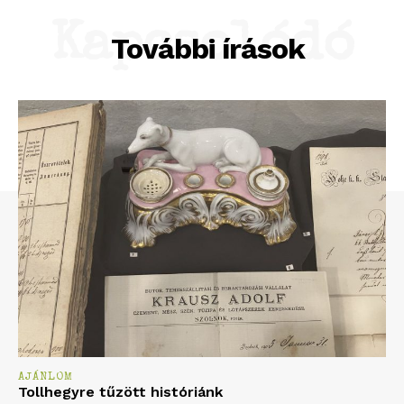
Kapcsolódó
További írások
AJÁNLOM
Tollhegyre tűzött históriánk