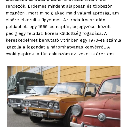
rendezők. Érdemes mindent alaposan és többször
megnézni, mert mindig akad majd valami apróság, ami
elsőre elkerüli a figyelmet. Az iroda íróasztalán
például ott egy 1969-es naptár, bejegyzései között
pedig egy feladat: koreai küldöttség fogadása. A
kereskedelmet bemutató vitrinben egy 1970-es számla
igazolja a legendát a háromhatvanas kenyérről. A
csoki papírok láttán esküszöm az ízeket is éreztem.