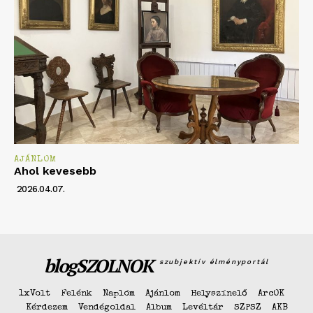
AJÁNLOM
Ahol kevesebb
2026.04.07.
blogSZOLNOK
szubjektív élményportál
1xVolt
Felénk
Naplóm
Ajánlom
Helyszínelő
ArcOK
Kérdezem
Vendégoldal
Album
Levéltár
SZPSZ
AKB