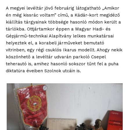
A megyei levéltár jövő februárig látogatható „Amikor
én még kissrác voltam” című, a Kádár-kort megidéző
kiállítás tárgyainak többsége hasonló módon került a
tárlókba. Ottjártamkor éppen a Magyar Hadi- és
Gépjármű-technikai Alapítvány lelkes munkatársai
helyeztek el, a korabeli járműveket bemutató
vitrinben, egy régi csuklós Ikarus modellt. Ahogy nekik
köszönhető a levéltár udvarán parkoló Csepel
teherautó is, amihez hasonló sokszor tűnt fel a puha
diktatúra éveiben Szolnok utcáin is.