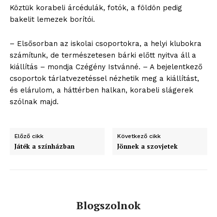
Köztük korabeli árcédulák, fotók, a földön pedig
bakelit lemezek borítói.
– Elsősorban az iskolai csoportokra, a helyi klubokra
számítunk, de természetesen bárki előtt nyitva áll a
kiállítás – mondja Czégény Istvánné. – A bejelentkező
csoportok tárlatvezetéssel nézhetik meg a kiállítást,
és elárulom, a háttérben halkan, korabeli slágerek
szólnak majd.
Előző cikk
Következő cikk
Játék a színházban
Jönnek a szovjetek
blogSZOLNOK
szubjektív élményportál
Blogszolnok