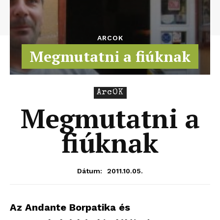
ARCOK
Megmutatni a fiúknak
ArcOK
Megmutatni a
fiúknak
2011.10.05.
Dátum:
Az Andante Borpatika és