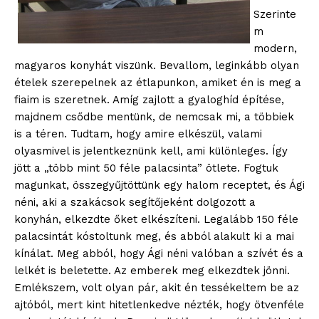
Szerinte
m
modern,
magyaros konyhát viszünk. Bevallom, leginkább olyan
ételek szerepelnek az étlapunkon, amiket én is meg a
fiaim is szeretnek. Amíg zajlott a gyaloghíd építése,
majdnem csődbe mentünk, de nemcsak mi, a többiek
is a téren. Tudtam, hogy amire elkészül, valami
olyasmivel is jelentkeznünk kell, ami különleges. Így
jött a „több mint 50 féle palacsinta” ötlete. Fogtuk
magunkat, összegyűjtöttünk egy halom receptet, és Ági
néni, aki a szakácsok segítőjeként dolgozott a
konyhán, elkezdte őket elkészíteni. Legalább 150 féle
palacsintát kóstoltunk meg, és abból alakult ki a mai
kínálat. Meg abból, hogy Ági néni valóban a szívét és a
lelkét is beletette. Az emberek meg elkezdtek jönni.
Emlékszem, volt olyan pár, akit én tessékeltem be az
ajtóból, mert kint hitetlenkedve nézték, hogy ötvenféle