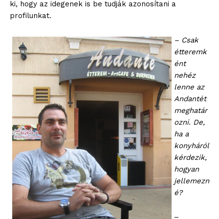
ki, hogy az idegenek is be tudják azonosítani a
profilunkat.
– Csak
étteremk
ént
nehéz
lenne az
Andantét
meghatár
ozni. De,
ha a
konyháról
kérdezik,
hogyan
jellemezn
é?
–