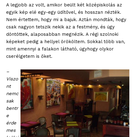
A legjobb az volt, amikor beült két középiskolás az
egyik kép elé egy-egy üdítővel, és hosszan nézték.
Nem értettem, hogy mi a bajuk. Aztán mondták, hogy
csak nagyon tetszik nekik az a festmény, és úgy
döntöttek, alaposabban megnézik. A régi szolnoki
képeket pedig a hellyel örököltem. Sokkal több van,
mint amennyi a falakon látható, úgyhogy olykor
cserélgetem is őket.
–
Viszo
nt
nemc
sak
bentr
e
érde
mes