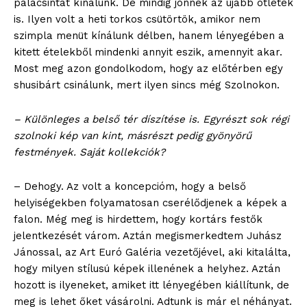
palacsintát kínálunk. De mindig jönnek az újabb ötletek
is. Ilyen volt a heti torkos csütörtök, amikor nem
szimpla menüt kínálunk délben, hanem lényegében a
kitett ételekből mindenki annyit eszik, amennyit akar.
Most meg azon gondolkodom, hogy az előtérben egy
shusibárt csinálunk, mert ilyen sincs még Szolnokon.
– Különleges a belső tér díszítése is. Egyrészt sok régi
szolnoki kép van kint, másrészt pedig gyönyörű
festmények. Saját kollekciók?
– Dehogy. Az volt a koncepcióm, hogy a belső
helyiségekben folyamatosan cserélődjenek a képek a
falon. Még meg is hirdettem, hogy kortárs festők
jelentkezését várom. Aztán megismerkedtem Juhász
Jánossal, az Art Euró Galéria vezetőjével, aki kitalálta,
hogy milyen stílusú képek illenének a helyhez. Aztán
hozott is ilyeneket, amiket itt lényegében kiállítunk, de
meg is lehet őket vásárolni. Adtunk is már el néhányat.