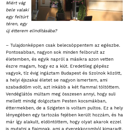
Miért vág
bele valaki
egy feltúrt
téren, egy
új étterem elindításába?
– Tulajdonképpen csak belecsöppentem az egészbe.
Pontosabban, nagyon sok minden felborult az
életemben, és egyik napról a másikra azon vetten
észre magam, hogy ez a kiút. Eredetileg gépész
vagyok, tíz évig ingáztam Budapest és Szolnok között,
a helyi éjszakai életet se nagyon ismertem, ami
szabadidőm volt, azt inkább a két fiammal töltöttem.
Vendéglátós múltam meg összesen annyi, hogy suli
mellett mindig dolgoztam Pesten kocsmákban,
éttermekben, de a Szigeten is voltam pultos. Ez a hely
lényegében egy tartozás fejében került hozzám, és ha
már így alakult, eldöntöttem, hogy olyat akarok ezzel
is mutatni a fiaimnak, ami a gyerekkoromból kimaradt.