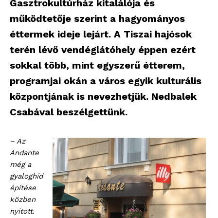
Gasztrokultúrház kitalálója és
működtetője szerint a hagyományos
éttermek ideje lejárt. A Tiszai hajósok
terén lévő vendéglátóhely éppen ezért
sokkal több, mint egyszerű étterem,
programjai okán a város egyik kulturális
központjának is nevezhetjük. Nedbalek
Csabával beszélgettünk.
– Az
Andante
még a
gyaloghíd
építése
közben
nyitott.