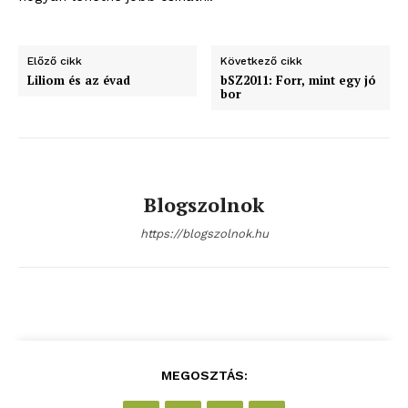
bSZ fiók
Előző cikk
Következő cikk
Előfizetés
Liliom és az évad
bSZ2011: Forr, mint egy jó
Kapcsolat
bor
Adatkezelési tájékoztató
Hirdetés
Blogszolnok
https://blogszolnok.hu
MEGOSZTÁS: