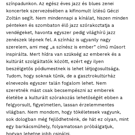
színpadunkon. Az egész éves jazz és blues zenei
koncertek szervezésében a kifinomult ízlésű Géczi
blogSZOLNOK
Zoltán segít. Nem mindennapi a kínálat, hiszen minden
szubjektív élményportál
pénteken és szombaton élő jazz szórakoztatja a
vendégeket, havonta egyszer pedig világhírű jazz
zenészek lépnek fel. A színház is ugyanily nagy
szerelem, ami meg „a színész is ember” című műsort
inspirálta. Mert hídra van szükség az emberek és a
kultúrát szolgáltatók között, ezért egy ilyen
beszélgetős pódiumestnek is lehet létjogosultsága.
Tudom, hogy soknak tűnik, de a gasztrokultúrház
elnevezés egyszer talán fogalom lehet. Nem
szeretnék mást csak becsempészni az emberek
életébe a kulturált szórakozás lehetőségét ebben a
ELŐFIZETÉS
felgyorsult, figyelmetlen, lassan érzelemmentes
világban. Nem mondom, hogy tökéletesek vagyunk,
sok dologban még fejlődhetnénk, de hát ez olyan, mint
egy barkácsműhely, folyamatosan próbálgatjuk,
Hasznos
hogyan lehetne jobb csinálni.