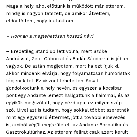
Maga a hely, ahol előttünk is működött már étterem,
mindig is nagyon tetszett, de amikor átvettem,
eldöntöttem, hogy átalakítom.
– Honnan a meglehetősen hosszú név?
– Eredetileg Stand up lett volna, mert Szőke
Andrással, Zelei Gáborral és Badár Sándorral is jóban
vagyok. De aztán megijedtem, mert ha ezt írjuk ki,
akkor mindenki elvárja, hogy folyamatosan humoristák
lépjenek fel. Ez viszont lehetetlen. Sokat
gondolkodtunk a hely nevén, és egyszer a kocsiban
pont egy Andante lemezt hallgattunk a fiaimmal, és az
egyikük megszólalt, hogy nézd apa, ez milyen szép
szó. Mivel azt is tudtam, hogy sokkal többet szeretnék,
mint egy egyszerű éttermet, jött a további elnevezés
is, amiből végül megszületett az Andante Borpatika és
Gasztrokultúrház. Az étterem felirat csak azért került