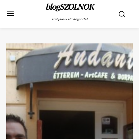
blogSZOLNOK
szubjektív élményportál