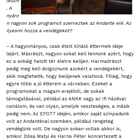
leülni
. A
nyáro
n nagyon sok programot szerveztek az Andante elé. Az
ilyesmi hozza a vendégeket?
– A hagyományos, csak ételt kínáló éttermek ideje
lejárt. Másrészt, nagyon sokat kell tennünk azért, hogy
ez a sokáig halott tér életre kelljen. Harmadrészt
pedig meg kell dolgoznunk azokért a vendégekért,
akik megtehetik, hogy beüljenek valahová. Főleg, hogy
egyre több a jó étterem a városban. Ezeket a
programokat a magam erejéből, de sokak
támogatásával, például az ANKK vagy az Ifi házéval
csinálom, és van olyan, amelyik veszteséges, a másik
pedig nem. Az EFOTT idején, amikor saját színpadunk
volt az Andantéval szemben, például rengeteg
vendégünk volt. De nagyon sokan voltak akkor is,
amikor Dósa Matyi és Harna Péter koncertezett a