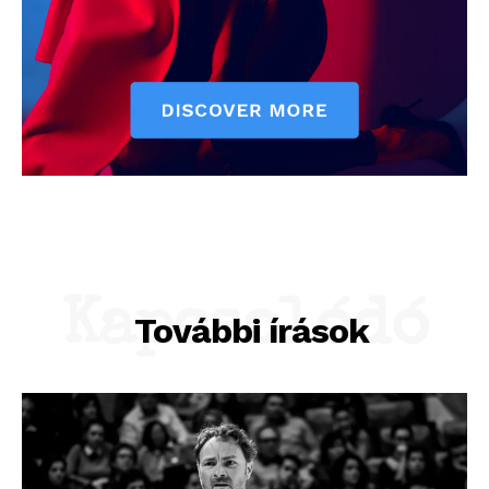
Kapcsolódó
További írások