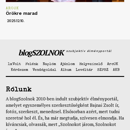
ARCOK
Örökre marad
2025.12.10.
blogSZOLNOK
szubjektív élményportál
1xVolt
Felénk
Naplóm
Ajánlom
Helyszínelő
ArcOK
Kérdezem
Vendégoldal
Album
Levéltár
SZPSZ
AKB
Rólunk
A blogSzolnok 2010-ben indult szubjektív élményportál,
amelyet egyszemélyes szerkesztőségként Bajnai Zsolt ír,
fotóz, szerkeszt, menedzsel. Elsősorban azért, mert tudni
szeretné hol él. És, ha már megtudja, szívesen elmondja. Ha
kíváncsiak, olvassák, mert „Szolnokot járom, Szolnokot