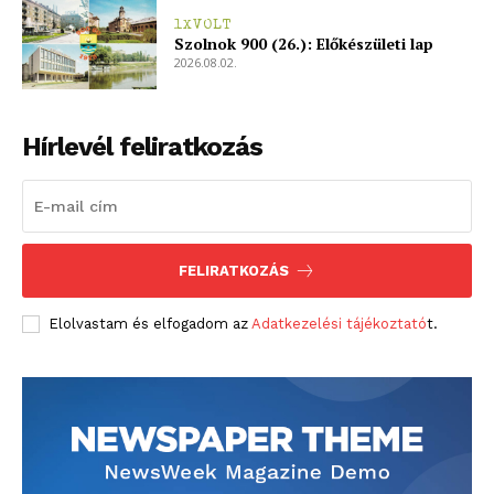
1XVOLT
Szolnok 900 (26.): Előkészületi lap
2026.08.02.
Hírlevél feliratkozás
FELIRATKOZÁS
Elolvastam és elfogadom az
Adatkezelési tájékoztató
t.
blogSZOLNOK
szubjektív élményportál