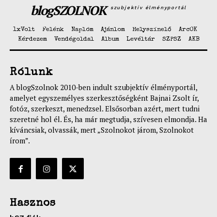
blogSZOLNOK
szubjektív élményportál
1xVolt
Felénk
Naplóm
Ajánlom
Helyszínelő
ArcOK
Kérdezem
Vendégoldal
Album
Levéltár
SZPSZ
AKB
Rólunk
A blogSzolnok 2010-ben indult szubjektív élményportál,
amelyet egyszemélyes szerkesztőségként Bajnai Zsolt ír,
fotóz, szerkeszt, menedzsel. Elsősorban azért, mert tudni
szeretné hol él. És, ha már megtudja, szívesen elmondja. Ha
kíváncsiak, olvassák, mert „Szolnokot járom, Szolnokot
írom”.
Hasznos