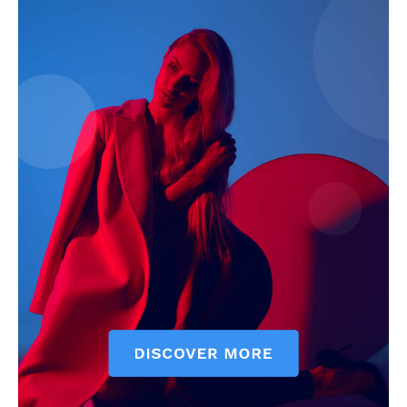
ELŐFIZETÉS
Hasznos
bSZ fiók
Előfizetés