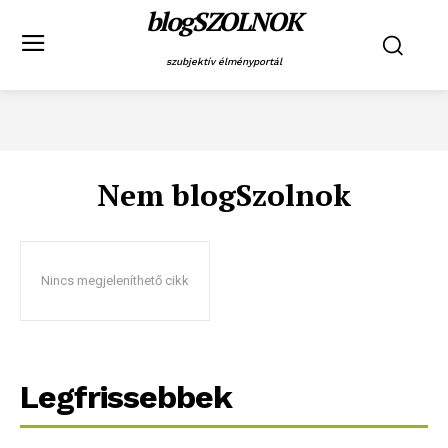
blogSZOLNOK
szubjektív élményportál
Nem blogSzolnok
Nincs megjeleníthető cikk
Legfrissebbek