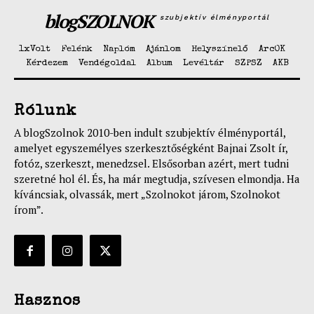
blogSZOLNOK
Kapcsolat
szubjektív élményportál
Adatkezelési tájékoztató
1xVolt
Felénk
Naplóm
Ajánlom
Helyszínelő
ArcOK
Hirdetés
Kérdezem
Vendégoldal
Album
Levéltár
SZPSZ
AKB
Rólunk
A blogSzolnok 2010-ben indult szubjektív élményportál,
amelyet egyszemélyes szerkesztőségként Bajnai Zsolt ír,
fotóz, szerkeszt, menedzsel. Elsősorban azért, mert tudni
szeretné hol él. És, ha már megtudja, szívesen elmondja. Ha
kíváncsiak, olvassák, mert „Szolnokot járom, Szolnokot
írom”.
Hasznos