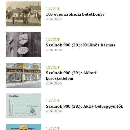
1XVOLT
105 éves szolnoki betétkönyv
2026.08.07.
1XVOLT
Szolnok 900 (30.): Különös hármas
2026.08.06.
1XVOLT
Szolnok 900 (29.): Akkori
kereskedelem
2026.08.05.
1XVOLT
Szolnok 900 (28.): Aktív bélyeggyűjtők
2026.08.04.
blogSZOLNOK
szubjektív élményportál
1XVOLT