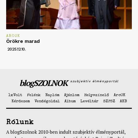
ARCOK
Örökre marad
2025.12.10.
blogSZOLNOK
szubjektív élményportál
1xVolt
Felénk
Naplóm
Ajánlom
Helyszínelő
ArcOK
Kérdezem
Vendégoldal
Album
Levéltár
SZPSZ
AKB
Rólunk
A blogSzolnok 2010-ben indult szubjektív élményportál,