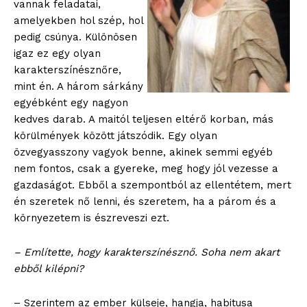
vannak feladatai,
amelyekben hol szép, hol
pedig csúnya. Különösen
igaz ez egy olyan
karakterszínésznőre,
mint én. A három sárkány
egyébként egy nagyon
kedves darab. A maitól teljesen eltérő korban, más
körülmények között játszódik. Egy olyan
özvegyasszony vagyok benne, akinek semmi egyéb
nem fontos, csak a gyereke, meg hogy jól vezesse a
gazdaságot. Ebből a szempontból az ellentétem, mert
én szeretek nő lenni, és szeretem, ha a párom és a
környezetem is észreveszi ezt.
– Említette, hogy karakterszínésznő. Soha nem akart
ebből kilépni?
– Szerintem az ember külseje, hangja, habitusa