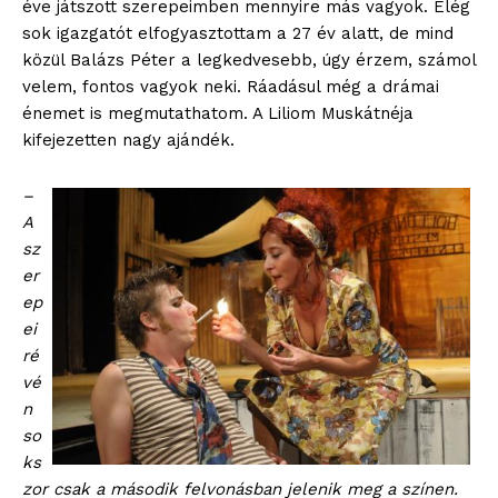
éve játszott szerepeimben mennyire más vagyok. Elég
sok igazgatót elfogyasztottam a 27 év alatt, de mind
közül Balázs Péter a legkedvesebb, úgy érzem, számol
velem, fontos vagyok neki. Ráadásul még a drámai
énemet is megmutathatom. A Liliom Muskátnéja
kifejezetten nagy ajándék.
–
A
sz
er
ep
ei
ré
vé
n
so
ks
zor csak a második felvonásban jelenik meg a színen.