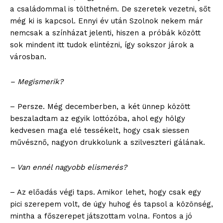
a családommal is tölthetném. De szeretek vezetni, sőt
még ki is kapcsol. Ennyi év után Szolnok nekem már
nemcsak a színházat jelenti, hiszen a próbák között
blogSZOLNOK
sok mindent itt tudok elintézni, így sokszor járok a
szubjektív élményportál
városban.
– Megismerik?
– Persze. Még decemberben, a két ünnep között
beszaladtam az egyik lottózóba, ahol egy hölgy
kedvesen maga elé tessékelt, hogy csak siessen
művésznő, nagyon drukkolunk a szilveszteri gálának.
– Van ennél nagyobb elismerés?
ELŐFIZETÉS
– Az előadás végi taps. Amikor lehet, hogy csak egy
pici szerepem volt, de úgy huhog és tapsol a közönség,
mintha a főszerepet játszottam volna. Fontos a jó