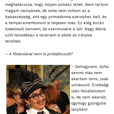
meghatározza, hogy milyen színész lehet. Nem tartom
magam csúnyának, de soha nem voltam az a
babaszépség, ami egy primadonna szerephez kell, és
a temperamentumom is teljesen más. Ez elég korán
tudatosult bennem, és szerencsére a Gór Nagy Mária
színi tanodában a tanáraim is ebbe az irányba
tereltek.
– A főiskolával nem is próbálkozott?
– Dehogynem. Soha
semmi más nem
akartam lenni, csak
színésznő. Érettségi
után felvételiztem
is, de nem sikerült,
úgyhogy gyöngyösi
lányként