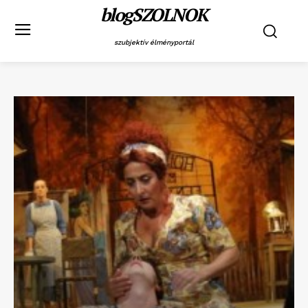
blogSZOLNOK
szubjektív élményportál