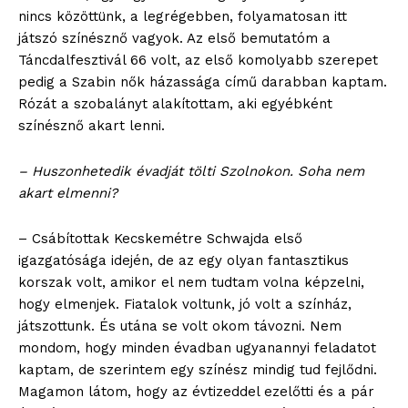
nincs közöttünk, a legrégebben, folyamatosan itt
játszó színésznő vagyok. Az első bemutatóm a
Táncdalfesztivál 66 volt, az első komolyabb szerepet
pedig a Szabin nők házassága című darabban kaptam.
Rózát a szobalányt alakítottam, aki egyébként
színésznő akart lenni.
– Huszonhetedik évadját tölti Szolnokon. Soha nem
akart elmenni?
– Csábítottak Kecskemétre Schwajda első
igazgatósága idején, de az egy olyan fantasztikus
korszak volt, amikor el nem tudtam volna képzelni,
hogy elmenjek. Fiatalok voltunk, jó volt a színház,
játszottunk. És utána se volt okom távozni. Nem
mondom, hogy minden évadban ugyanannyi feladatot
kaptam, de szerintem egy színész mindig tud fejlődni.
Magamon látom, hogy az évtizeddel ezelőtti és a pár