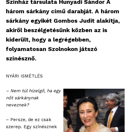
Színház társulata Hunyadi Sándor A
három sárkány című darabját. A három
sárkány egyikét Gombos Judit alakítja,
akiről beszélgetésünk közben az is
kiderült, hogy a legrégebben,
folyamatosan Szolnokon játszó
színésznő.
NYÁRI ISMÉTLÉS
– Nem túl hízelgő, ha egy
nőt sárkánynak
neveznek?
– Persze, de ez csak
szerep. Egy színésznek