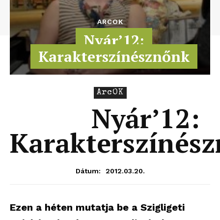
ARCOK
Nyár’12:
Karakterszínésznőnk
ArcOK
Nyár’12:
Karakterszínés
2012.03.20.
Dátum:
Ezen a héten mutatja be a Szigligeti