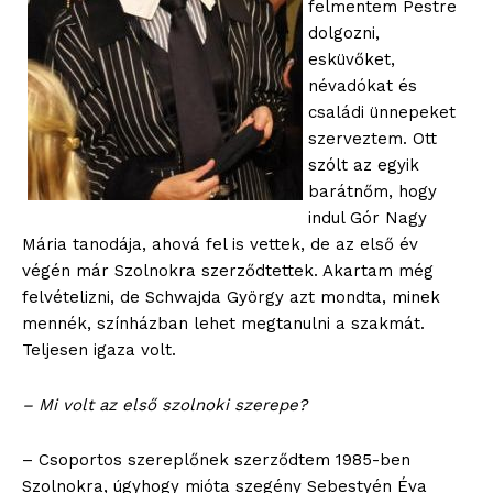
felmentem Pestre
dolgozni,
esküvőket,
névadókat és
családi ünnepeket
szerveztem. Ott
szólt az egyik
barátnőm, hogy
indul Gór Nagy
Mária tanodája, ahová fel is vettek, de az első év
végén már Szolnokra szerződtettek. Akartam még
felvételizni, de Schwajda György azt mondta, minek
mennék, színházban lehet megtanulni a szakmát.
Teljesen igaza volt.
– Mi volt az első szolnoki szerepe?
– Csoportos szereplőnek szerződtem 1985-ben
Szolnokra, úgyhogy mióta szegény Sebestyén Éva