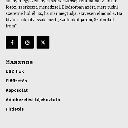
amelyet egyszemélyes szerkesztőségként Bajnai Zsolt ír,
fotóz, szerkeszt, menedzsel. Elsősorban azért, mert tudni
szeretné hol él. És, ha már megtudja, szívesen elmondja. Ha
kíváncsiak, olvassák, mert „Szolnokot járom, Szolnokot
írom”.
Hasznos
bSZ fiók
Előfizetés
Kapcsolat
Adatkezelési tájékoztató
Hirdetés