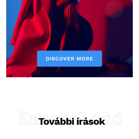
Kapcsolódó
További írások