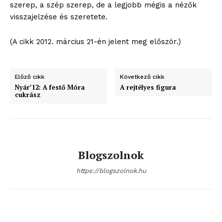
szerep, a szép szerep, de a legjobb mégis a nézők
Hasznos
visszajelzése és szeretete.
(A cikk 2012. március 21-én jelent meg először.)
bSZ fiók
Előfizetés
Kapcsolat
Előző cikk
Következő cikk
Adatkezelési tájékoztató
Nyár’12: A festő Móra
A rejtélyes figura
cukrász
Hirdetés
Blogszolnok
https://blogszolnok.hu