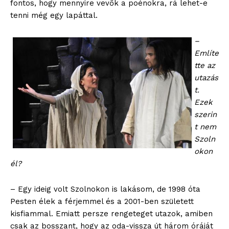
fontos, hogy mennyire vevők a poénokra, rá lehet-e
tenni még egy lapáttal.
–
Említe
tte az
utazás
t.
Ezek
szerin
t nem
Szoln
okon
él?
– Egy ideig volt Szolnokon is lakásom, de 1998 óta
Pesten élek a férjemmel és a 2001-ben született
kisfiammal. Emiatt persze rengeteget utazok, amiben
csak az bosszant, hogy az oda-vissza út három óráját