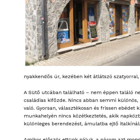
ELŐFIZE
nyakkendős úr, kezében két átlátszó szatyorral
A Sütő utcában található – nem éppen találó ne
családias kifőzde. Nincs abban semmi különös, m
való. Gyorsan, választékosan és frissen ebédet 
munkahelyén nincs közétkeztetés, akik napközb
különleges berendezést, ámulatba ejtő italkínál
Amikor először ettünk náluk, a párom azt mondta