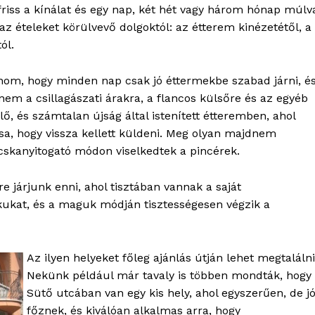
friss a kínálat és egy nap, két hét vagy három hónap múlv
z ételeket körülvevő dolgoktól: az étterem kinézetétől, a
ól.
nom, hogy minden nap csak jó éttermekbe szabad járni, é
 nem a csillagászati árakra, a flancos külsőre és az egyéb
ő, és számtalan újság által istenített étteremben, ahol
sa, hogy vissza kellett küldeni. Meg olyan majdnem
icskanyitogató módon viselkedtek a pincérek.
e járjunk enni, ahol tisztában vannak a saját
kukat, és a maguk módján tisztességesen végzik a
OLNOK
ktív
Az ilyen helyeket főleg ajánlás útján lehet megtalálni
ortál
Nekünk például már tavaly is többen mondták, hogy
Hasznos
Sütő utcában van egy kis hely, ahol egyszerűen, de jó
főznek, és kiválóan alkalmas arra, hogy