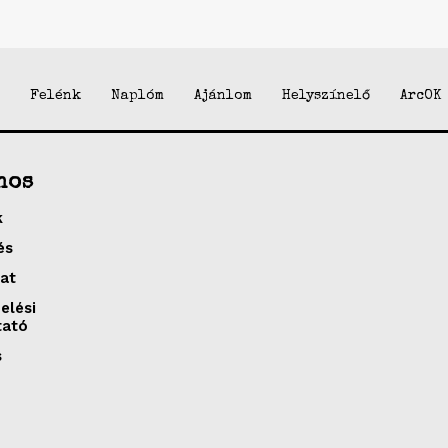
Felénk
Naplóm
Ajánlom
Helyszínelő
ArcOK
nos
k
és
at
elési
tató
s