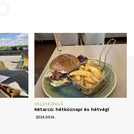
ó
HELYSZÍNELŐ
Kétarcú: hétköznapi és hétvégi
2024.05.14.