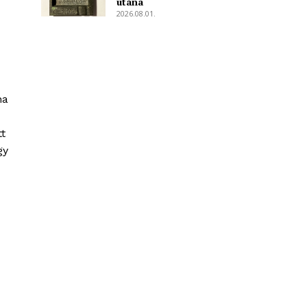
utána
2026.08.01.
ha
tt
gy