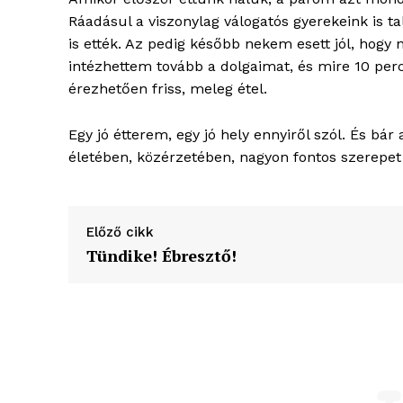
Ráadásul a viszonylag válogatós gyerekeink is 
is ették. Az pedig később nekem esett jól, ho
intézhettem tovább a dolgaimat, és mire 10 pe
érezhetően friss, meleg étel.
Egy jó étterem, egy jó hely ennyiről szól. És bár
életében, közérzetében, nagyon fontos szerepet 
Előző cikk
Tündike! Ébresztő!