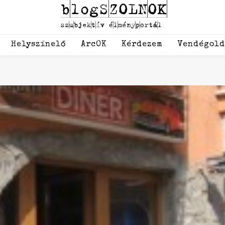
Helyszínelő
ArcOK
Kérdezem
Vendégol