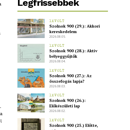
Legfrissebbek
a
1XVOLT
Szolnok 900 (29.): Akkori
kereskedelem
s
2026.08.05.
1XVOLT
Szolnok 900 (28.): Aktív
bélyeggyűjtők
2026.08.04.
1XVOLT
Szolnok 900 (27.): Az
összefogás lapja?
2026.08.03.
1XVOLT
Szolnok 900 (26.):
Előkészületi lap
.
2026.08.02.
 a
l
1XVOLT
Szolnok 900 (25.) Előtte,