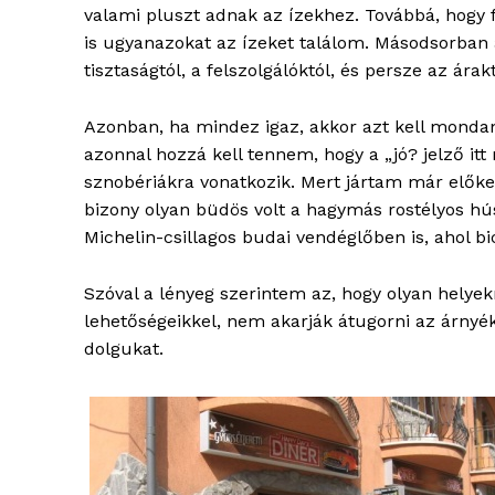
valami pluszt adnak az ízekhez. Továbbá, hogy 
is ugyanazokat az ízeket találom. Másodsorban a
tisztaságtól, a felszolgálóktól, és persze az árakt
Azonban, ha mindez igaz, akkor azt kell monda
azonnal hozzá kell tennem, hogy a „jó? jelző itt
sznobériákra vonatkozik. Mert jártam már előkel
bizony olyan büdös volt a hagymás rostélyos hú
Michelin-csillagos budai vendéglőben is, ahol b
Szóval a lényeg szerintem az, hogy olyan helyekr
lehetőségeikkel, nem akarják átugorni az árnyé
dolgukat.
blogSZ
szubje
élményp