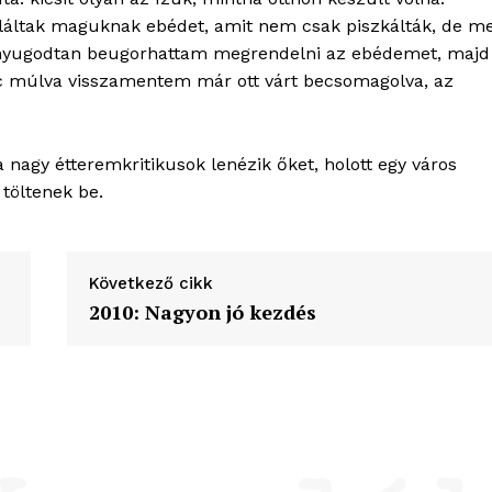
találtak maguknak ebédet, amit nem csak piszkálták, de m
gy nyugodtan beugorhattam megrendelni az ebédemet, majd
rc múlva visszamentem már ott várt becsomagolva, az
 a nagy étteremkritikusok lenézik őket, holott egy város
töltenek be.
Következő cikk
2010: Nagyon jó kezdés