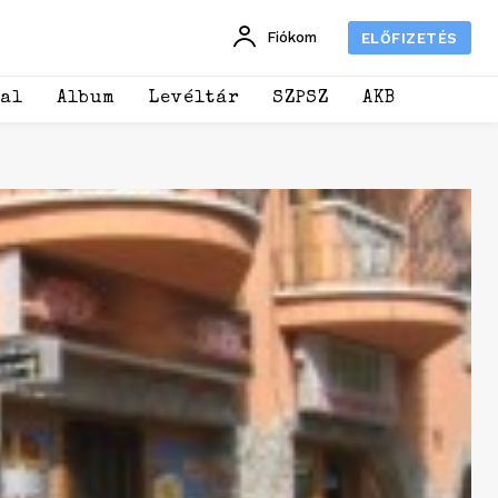
Fiókom
ELŐFIZETÉS
dal
Album
Levéltár
SZPSZ
AKB