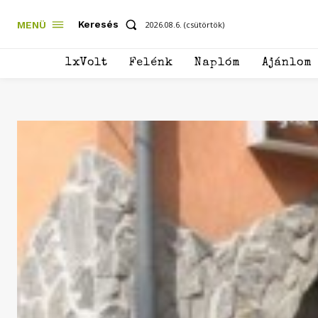
Keresés
MENÜ
2026.08.6. (csütörtök)
1xVolt
Felénk
Naplóm
Ajánlom