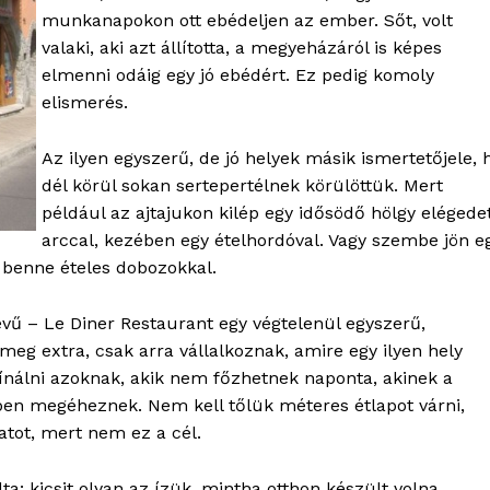
bSZ fiók
munkanapokon ott ebédeljen az ember. Sőt, volt
Előfizetés
valaki, aki azt állította, a megyeházáról is képes
Kapcsolat
elmenni odáig egy jó ebédért. Ez pedig komoly
elismerés.
Adatkezelési tájékoztató
Hirdetés
Az ilyen egyszerű, de jó helyek másik ismertetőjele, 
dél körül sokan sertepertélnek körülöttük. Mert
például az ajtajukon kilép egy idősödő hölgy elégede
TÉS
arccal, kezében egy ételhordóval. Vagy szembe jön e
, benne ételes dobozokkal.
vű – Le Diner Restaurant egy végtelenül egyszerű,
eg extra, csak arra vállalkoznak, amire egy ilyen hely
kínálni azoknak, akik nem főzhetnek naponta, akinek a
en megéheznek. Nem kell tőlük méteres étlapot várni,
atot, mert nem ez a cél.
: kicsit olyan az ízük, mintha otthon készült volna.