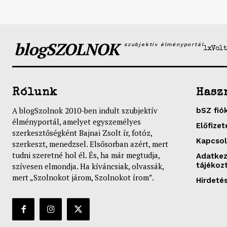
blogSZOLNOK
szubjektív élményportál
1xVolt
Rólunk
Hasz
A blogSzolnok 2010-ben indult szubjektív
bSZ fió
élményportál, amelyet egyszemélyes
Előfizet
szerkesztőségként Bajnai Zsolt ír, fotóz,
Kapcsol
szerkeszt, menedzsel. Elsősorban azért, mert
tudni szeretné hol él. És, ha már megtudja,
Adatkez
tájékoz
szívesen elmondja. Ha kíváncsiak, olvassák,
mert „Szolnokot járom, Szolnokot írom”.
Hirdeté