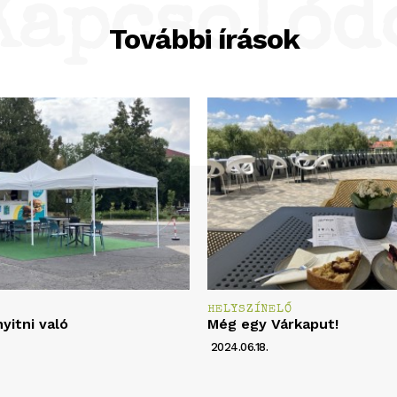
Kapcsolód
További írások
Ő
HELYSZÍNELŐ
nyitni való
Még egy Várkaput!
2024.06.18.