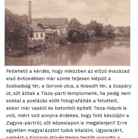
Feltehető a kérdés, hogy miközben az előző évszázad
első évtizedében már szinte teljesen kiépült a
Szabadság tér, a Gorove utca, a Kossuth tér, a Szapáry
út, sőt álltak a Tisza-parti templomaink, ha pedig nem
sokkal a postázás előtt fotografálták a felvételt,
akkor már vasból és betonból épített Tisza-hidunk is
volt, miért volt annyira érdekes, hogy fotó készüljön a
Zagyva-partról, sőt képeslapon is megjelenjen? Erre
egyetlen magyarázatot tudok kitalálni. Ugyanazért,
amikért a Szolnoki Művésztelep festőit vonzotta a