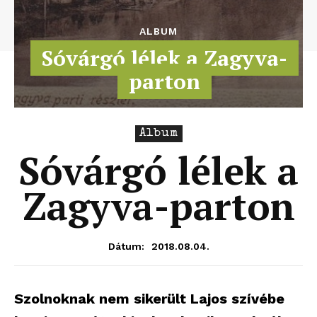
ALBUM
Sóvárgó lélek a Zagyva-
parton
Album
Sóvárgó lélek a
Zagyva-parton
2018.08.04.
Dátum:
Szolnoknak nem sikerült Lajos szívébe