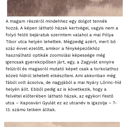
A magam részéről mindehhez egy dolgot tennék
hozzá. A képen látható házak kertvégei, vagyis nem a
folyó felöli bejáratuk szerintem valahol a mai Pólya
Tibor utca helyén lehettek. Mégpedig azért, mert bő
száz évvel ezelőtt, amikor a fényképezőkhöz
használható optikák zoomolási képessége még
igencsak gyerekcipőben járt, egy, a Zagyvát ennyire
felülről és magasról mutató képet csak a torkolathoz
közeli hídról lehetett elkészíteni. Ami akkoriban még
fából volt ácsolva, de nagyjából a mai Nyáry Lőrinc-híd
helyén állt. Ebből pedig az is következik, hogy a
felvétel előterében látható házak, az egykori Festő
utca – Kaposvári Gyulát ez az utcanév is igazolja – 7-
13. számú telkein álltak.