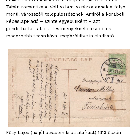
Tabán romantikája. Volt valami varázsa ennek a folyó
menti, városszéli településrésznek. Amiről a korabeli
képeslapkiadó – szinte egyedüliként – azt
gondolhatta, talán a festményeknél olcsóbb és
modernebb technikával megörökítve is eladható.
Fűzy Lajos (ha jól olvasom ki az aláírást) 1913 őszén