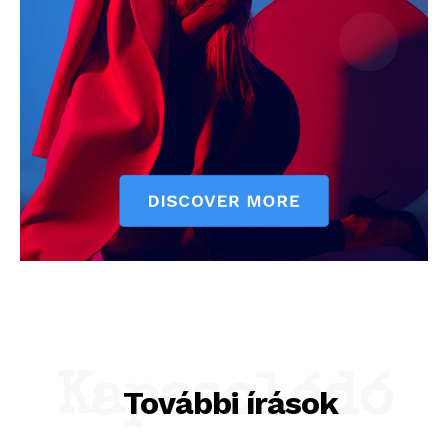
Kapcsolódó
További írások