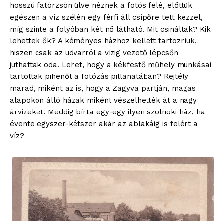
hosszú fatörzsön ülve néznek a fotós felé, előttük
egészen a víz szélén egy férfi áll csípőre tett kézzel,
míg szinte a folyóban két nő látható. Mit csináltak? Kik
lehettek ők? A kéményes házhoz kellett tartozniuk,
blogSZOLNOK
hiszen csak az udvarról a vízig vezető lépcsőn
szubjektív élményportál
juthattak oda. Lehet, hogy a kékfestő műhely munkásai
tartottak pihenőt a fotózás pillanatában? Rejtély
marad, miként az is, hogy a Zagyva partján, magas
alapokon álló házak miként vészelhették át a nagy
árvizeket. Meddig bírta egy-egy ilyen szolnoki ház, ha
évente egyszer-kétszer akár az ablakáig is felért a
víz?
ELŐFIZETÉS