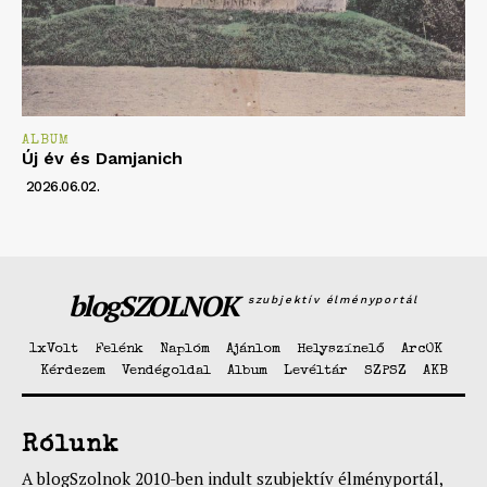
ALBUM
Új év és Damjanich
2026.06.02.
blogSZOLNOK
szubjektív élményportál
1xVolt
Felénk
Naplóm
Ajánlom
Helyszínelő
ArcOK
Kérdezem
Vendégoldal
Album
Levéltár
SZPSZ
AKB
Rólunk
A blogSzolnok 2010-ben indult szubjektív élményportál,