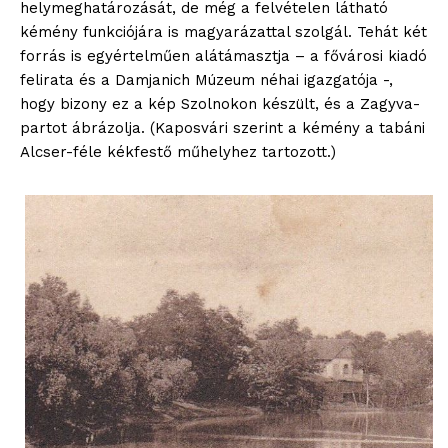
helymeghatározását, de még a felvételen látható
kémény funkciójára is magyarázattal szolgál. Tehát két
forrás is egyértelműen alátámasztja – a fővárosi kiadó
felirata és a Damjanich Múzeum néhai igazgatója -,
hogy bizony ez a kép Szolnokon készült, és a Zagyva-
partot ábrázolja. (Kaposvári szerint a kémény a tabáni
Alcser-féle kékfestő műhelyhez tartozott.)