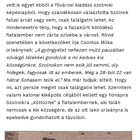
vett is egyet ebből a fővárosi kiadású szolnoki
képeslapból. Hogy szándékosan választotta Szolnok
falusi arcát vagy sem, csak találgatni lehet. Az
mindenesetre tény, hogy a tiszakűrti kötődésű
fiatalember nem zárta szívébe a várost. Rövid
üzenetében a következőket írja Csontos Milka
úrleánynak:
„A gyöngyélet nehezen múló pauzáiban
sóvárgó lélekkel gondolok a mi kedves kis
községünkre. Szolnokon nem esik jól semmi, oly
hidegek, fagyosak itt az emberek. Még a 28-ból 22 van
hátra! Sohasem telik el.”
Ma már tudjuk: eltelt. Hogy
mi, azt persze megint csak találgatni lehet. Szerintem
valami katonai kiképzés céljából kellett egy hónapra
Szolnokra „költöznie” a fiatalembernek, aki talán
nemcsak a kis községére, de az ott lakó úrleányra is
epekedve gondolhatott a távolból.