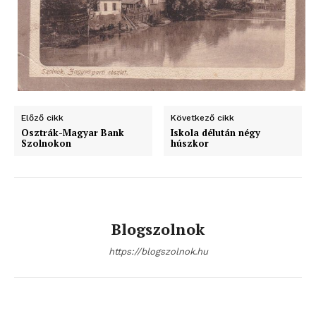
Hasznos
bSZ fiók
Előfizetés
Kapcsolat
Előző cikk
Következő cikk
Adatkezelési tájékoztató
Osztrák-Magyar Bank
Iskola délután négy
Szolnokon
húszkor
Hirdetés
Blogszolnok
https://blogszolnok.hu