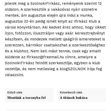
jelenik meg a SzolnokIFIrkász, reményeink szerint 12
oldalon. A szerkesztők a vakációval nyári szünetre
mentek, ám augusztus elején újra indul a munka,
augusztus 22-én pedig ismét kinyit az Ifirkász Klub a
városi könyvtárban. Aki kedvet érez ahhoz, hogy cikket
írjon, fotózzon, illusztráljon vagy akár keresztrejtvényt
készítsen, és mindezek mellett újságírói ismereteket is
szerezzen, bármikor csatlakozhat a szerkesztőséghez
és a klubhoz. Nem kell mást tennie, csak egy emailt
küldenie az ifirkasz@freemail.hu címre, amelyre a
SzolnokIFIrkász felnőtt szerkesztője, egyben a klub
vezetője, és nem mellesleg a blogSZOLNOK írója fog
válaszolni.
Előző cikk
Következő cikk
Mentünk a toronyba fel
A titánok bukása