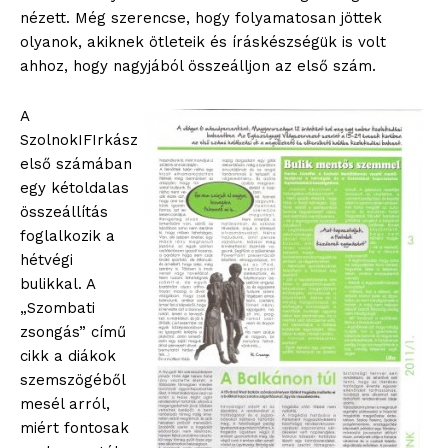
nézett. Még szerencse, hogy folyamatosan jöttek
olyanok, akiknek ötleteik és íráskészségük is volt
ahhoz, hogy nagyjából összeálljon az első szám.
A
SzolnokIFIrkász
első számában
egy kétoldalas
összeállítás
foglalkozik a
hétvégi
bulikkal. A
„Szombati
zsongás” című
cikk a diákok
szemszögéből
mesél arról,
miért fontosak