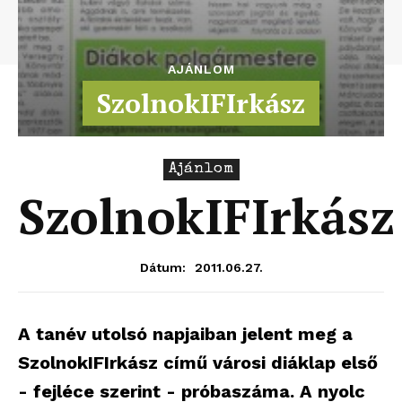
AJÁNLOM
SzolnokIFIrkász
Ajánlom
SzolnokIFIrkász
2011.06.27.
Dátum:
A tanév utolsó napjaiban jelent meg a
SzolnokIFIrkász című városi diáklap első
- fejléce szerint - próbaszáma. A nyolc