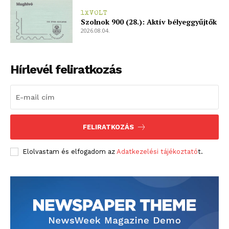
Kapcsolat
1XVOLT
Szolnok 900 (28.): Aktív bélyeggyűjtők
Adatkezelési tájékoztató
2026.08.04.
Hirdetés
Hírlevél feliratkozás
FELIRATKOZÁS
Elolvastam és elfogadom az
Adatkezelési tájékoztató
t.