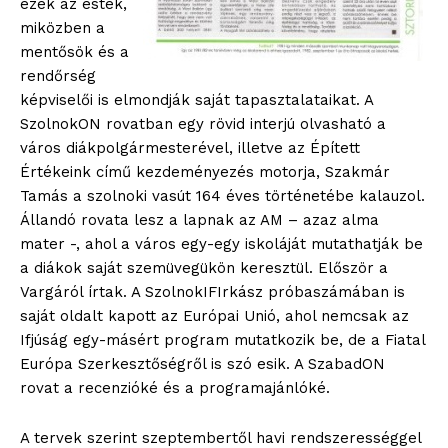
ezek az esték,
miközben a
mentősök és a
rendőrség
képviselői is elmondják saját tapasztalataikat. A
SzolnokON rovatban egy rövid interjú olvasható a
város diákpolgármesterével, illetve az Épített
Értékeink című kezdeményezés motorja, Szakmár
Tamás a szolnoki vasút 164 éves történetébe kalauzol.
Állandó rovata lesz a lapnak az AM – azaz alma
mater -, ahol a város egy-egy iskoláját mutathatják be
a diákok saját szemüvegükön keresztül. Először a
Vargáról írtak. A SzolnokIFIrkász próbaszámában is
saját oldalt kapott az Európai Unió, ahol nemcsak az
Ifjúság egy-másért program mutatkozik be, de a Fiatal
Európa Szerkesztőségről is szó esik. A SzabadON
rovat a recenzióké és a programajánlóké.
A tervek szerint szeptembertől havi rendszerességgel