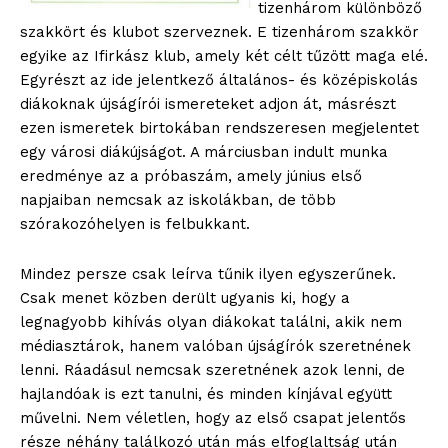
tizenhárom különböző
szakkört és klubot szerveznek. E tizenhárom szakkör
egyike az Ifirkász klub, amely két célt tűzött maga elé.
Egyrészt az ide jelentkező általános- és középiskolás
diákoknak újságírói ismereteket adjon át, másrészt
ezen ismeretek birtokában rendszeresen megjelentet
egy városi diákújságot. A márciusban indult munka
eredménye az a próbaszám, amely június első
napjaiban nemcsak az iskolákban, de több
szórakozóhelyen is felbukkant.
Mindez persze csak leírva tűnik ilyen egyszerűnek.
Csak menet közben derült ugyanis ki, hogy a
legnagyobb kihívás olyan diákokat találni, akik nem
médiasztárok, hanem valóban újságírók szeretnének
lenni. Ráadásul nemcsak szeretnének azok lenni, de
hajlandóak is ezt tanulni, és minden kínjával együtt
művelni. Nem véletlen, hogy az első csapat jelentős
része néhány találkozó után más elfoglaltság után