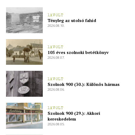
1XVOLT
Tényleg az utolsó fahíd
2026.08.10.
1XVOLT
105 éves szolnoki betétkönyv
2026.08.07.
ELŐFIZETÉS
1XVOLT
Szolnok 900 (30.): Különös hármas
2026.08.06.
Hasznos
1XVOLT
Szolnok 900 (29.): Akkori
kereskedelem
bSZ fiók
2026.08.05.
Előfizetés