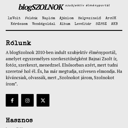
blogSZOLNOK
szubjektív élményportál
1xVolt
Felénk
Naplóm
Ajánlom
Helyszínelő
ArcOK
Kérdezem
Vendégoldal
Album
Levéltár
SZPSZ
AKB
Rólunk
A blogSzolnok 2010-ben indult szubjektív élményportál,
amelyet egyszemélyes szerkesztőségként Bajnai Zsolt ír,
fotóz, szerkeszt, menedzsel. Elsősorban azért, mert tudni
szeretné hol él. És, ha már megtudja, szívesen elmondja. Ha
kíváncsiak, olvassák, mert „Szolnokot járom, Szolnokot
írom”.
Hasznos