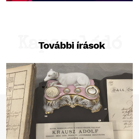
Kapcsolódó
További írások