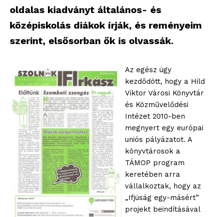
oldalas kiadványt általános- és
középiskolás diákok írják, és reményeim
szerint, elsősorban ők is olvassák.
Az egész úgy
kezdődött, hogy a Hild
Viktor Városi Könyvtár
és Közművelődési
Intézet 2010-ben
megnyert egy európai
uniós pályázatot. A
könyvtárosok a
TÁMOP program
keretében arra
vállalkoztak, hogy az
„Ifjúság egy-másért”
projekt beindításával