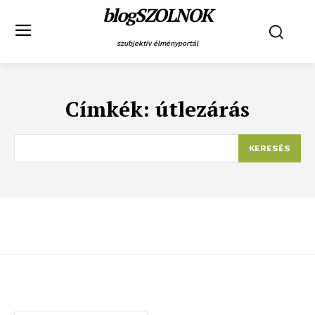
blogSZOLNOK
szubjektív élményportál
Címkék:
útlezárás
KERESÉS