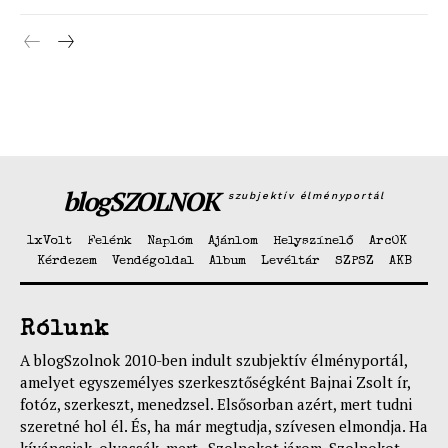
Hasznos
bSZ fiók
Előfizetés
Kapcsolat
Adatkezelési tájékoztató
Hirdetés
blogSZOLNOK
szubjektív élményportál
1xVolt
Felénk
Naplóm
Ajánlom
Helyszínelő
ArcOK
Kérdezem
Vendégoldal
Album
Levéltár
SZPSZ
AKB
Rólunk
A blogSzolnok 2010-ben indult szubjektív élményportál,
amelyet egyszemélyes szerkesztőségként Bajnai Zsolt ír,
fotóz, szerkeszt, menedzsel. Elsősorban azért, mert tudni
szeretné hol él. És, ha már megtudja, szívesen elmondja. Ha