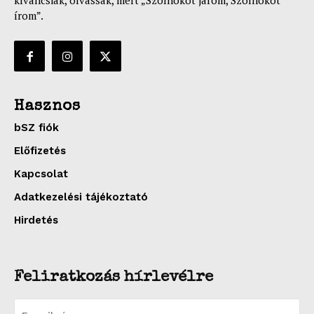
kíváncsiak, olvassák, mert „Szolnokot járom, Szolnokot
írom”.
Hasznos
bSZ fiók
Előfizetés
Kapcsolat
Adatkezelési tájékoztató
Hirdetés
Feliratkozás hírlevélre