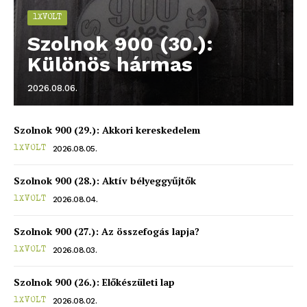
1XVOLT
blogSZOLNOK
Szolnok 900 (30.):
szubjektív élményportál
Különös hármas
2026.08.06.
Szolnok 900 (29.): Akkori kereskedelem
2026.08.05.
1XVOLT
Szolnok 900 (28.): Aktív bélyeggyűjtők
2026.08.04.
1XVOLT
Szolnok 900 (27.): Az összefogás lapja?
ELŐFIZETÉS
2026.08.03.
1XVOLT
Szolnok 900 (26.): Előkészületi lap
2026.08.02.
1XVOLT