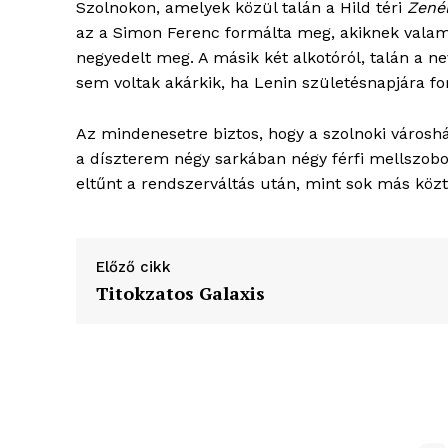
Szolnokon, amelyek közül talán a Hild téri
Zené
az a Simon Ferenc formálta meg, akiknek valami
negyedelt meg. A másik két alkotóról, talán a 
sem voltak akárkik, ha Lenin születésnapjára
Az mindenesetre biztos, hogy a szolnoki városh
a díszterem négy sarkában négy férfi mellszobor
eltűnt a rendszerváltás után, mint sok más közté
Előző cikk
Titokzatos Galaxis