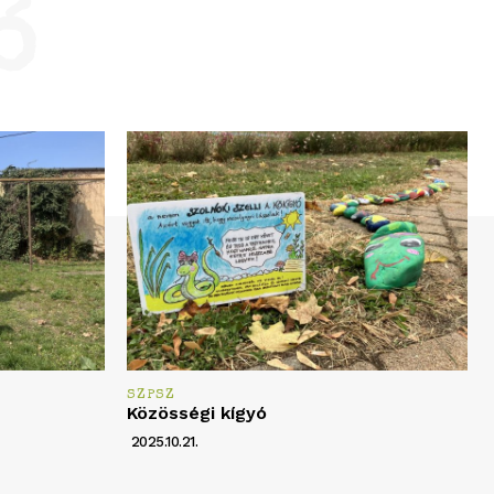
ó
SZPSZ
Közösségi kígyó
2025.10.21.