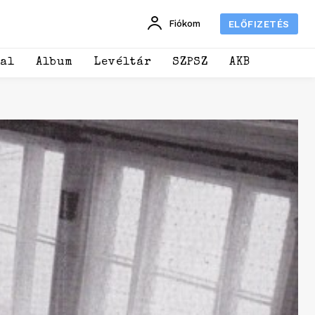
Fiókom
ELŐFIZETÉS
dal
Album
Levéltár
SZPSZ
AKB