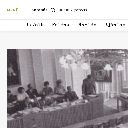
Keresés
MENÜ
2026.08.7. (péntek)
1xVolt
Felénk
Naplóm
Ajánlom