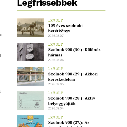
Legfrissebbek
1XVOLT
105 éves szolnoki
betétkönyv
ás
2026.08.07.
1XVOLT
Szolnok 900 (30.): Különös
hármas
l
2026.08.06.
1XVOLT
Szolnok 900 (29.): Akkori
kereskedelem
2026.08.05.
t
1XVOLT
Szolnok 900 (28.): Aktív
bélyeggyűjtők
2026.08.04.
1XVOLT
Szolnok 900 (27.): Az