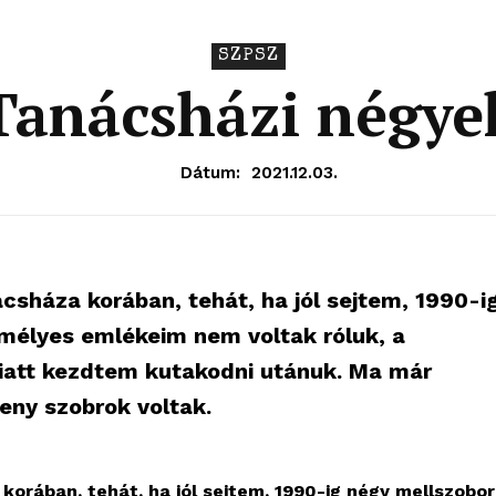
SZPSZ
Tanácsházi négye
Dátum:
2021.12.03.
csháza korában, tehát, ha jól sejtem, 1990-i
emélyes emlékeim nem voltak róluk, a
iatt kezdtem kutakodni utánuk. Ma már
eny szobrok voltak.
orában, tehát, ha jól sejtem, 1990-ig négy mellszobor