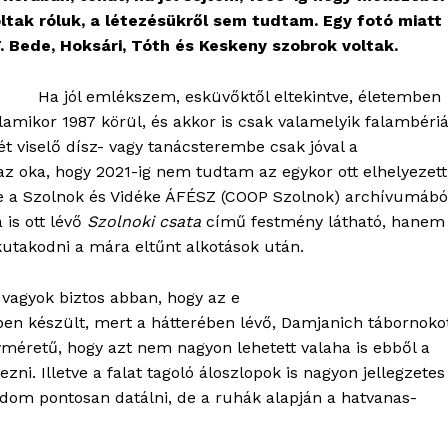
ltak róluk, a létezésükről sem tudtam. Egy fotó miatt
 Bede, Hoksári, Tóth és Keskeny szobrok voltak.
Ha jól emlékszem, esküvőktől eltekintve, életemben
lamikor 1987 körül, és akkor is csak valamelyik falambéri
 viselő dísz- vagy tanácsterembe csak jóval a
 az oka, hogy 2021-ig nem tudtam az egykor ott elhelyezett
e a Szolnok és Vidéke ÁFÉSZ (COOP Szolnok) archívumábó
is ott lévő
Szolnoki csata
című festmény látható, hanem
kutakodni a mára eltűnt alkotások után.
vagyok biztos abban, hogy az e
en készült, mert a hátterében lévő, Damjanich tábornoko
méretű, hogy azt nem nagyon lehetett valaha is ebből a
ezni. Illetve a falat tagoló áloszlopok is nagyon jellegzetes
dom pontosan datálni, de a ruhák alapján a hatvanas-