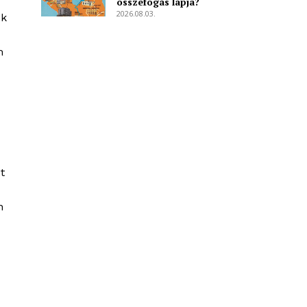
összefogás lapja?
2026.08.03.
ek
m
t
n