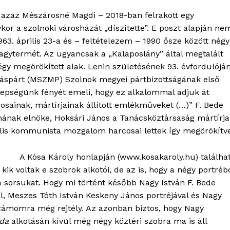
 azaz Mészárosné Magdi – 2018-ban felrakott egy
kor a szolnoki városházát „díszítette”. E poszt alapján ne
963. április 23-a és – feltételezem – 1990 ősze között négy
agytermét. Az ugyancsak a „Kalaposlány” által megtalált
négy megörökített alak. Lenin születésének 93. évfordulójá
káspárt (MSZMP) Szolnok megyei pártbizottságának első
nepségünk fényét emeli, hogy ez alkalommal adjuk át
osainak, mártírjainak állított emlékműveket (…)” F. Bede
ának elnöke, Hoksári János a Tanácsköztársaság mártírja
ális kommunista mozgalom harcosai lettek így megörökítve
A Kósa Károly honlapján (www.kosakaroly.hu) találha
ik voltak e szobrok alkotói, de az is, hogy a négy portréb
sorsukat. Hogy mi történt később Nagy István F. Bede
l, Meszes Tóth István Keskeny János portréjával és Nagy
zámomra még rejtély. Az azonban biztos, hogy Nagy
da
alkotásán kívül még négy köztéri szobra ma is áll