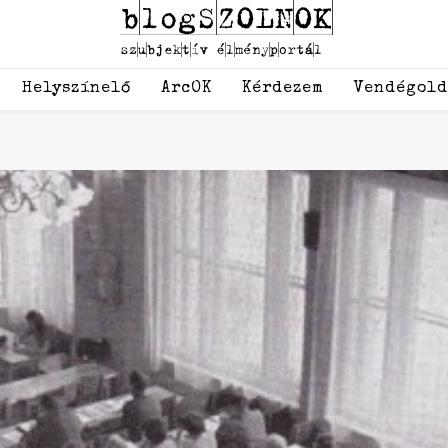
Helyszínelő
ArcOK
Kérdezem
Vendégol