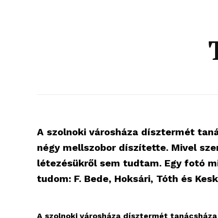
A szolnoki városháza dísztermét taná
négy mellszobor díszítette. Mivel sz
létezésükről sem tudtam. Egy fotó m
tudom: F. Bede, Hoksári, Tóth és Kesk
A szolnoki városháza dísztermét tanácsháza k