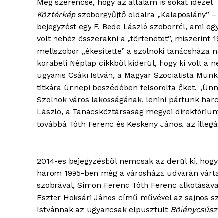
Még szerencse, hogy az általam is sokat idézet
Köztérkép
szoborgyűjtő oldalra „Kalaposlány” –
bejegyzést egy F. Bede László szoborról, ami egy
volt nehéz összerakni a „történetet”, miszerint 1
mellszobor „ékesítette” a szolnoki tanácsháza n
korabeli Néplap cikkből kiderül, hogy ki volt a 
ugyanis Csáki István, a Magyar Szocialista Mun
titkára ünnepi beszédében felsorolta őket. „Ün
Szolnok város lakosságának, lenini pártunk harc
László, a Tanácsköztársaság megyei direktórium
továbbá Tóth Ferenc és Keskeny János, az illeg
2014-es bejegyzésből nemcsak az derül ki, hogy k
három 1995-ben még a városháza udvarán várta 
szobrával, Simon Ferenc Tóth Ferenc alkotásáva
Eszter Hoksári János című művével az sajnos s
Istvánnak az ugyancsak elpusztult
Bölénycsúsz