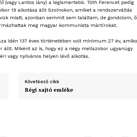
lő
(vagy Lantos lány) a legismertebb. Tóth Ferencet pedig
kor 19 alkotása állt Szolnokon, amiket a rendszerváltás
nevük miatt, azonban semmit sem találtam, de gondolom, 
 formázhattak meg magyar kommunista mártírokat.
áza idén 137 éves történetében volt minimum 27 év, amiko
 állt. Miként az is, hogy ez a négy mellszobor ugyanúgy
ri vagy nyilvános helyen lévő alkotás.
Következő cikk
Régi sajtó emléke