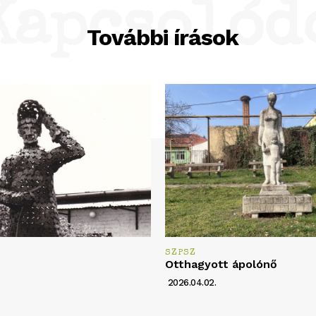
Kapcsolód
További írások
SZPSZ
Otthagyott ápolónő
2026.04.02.