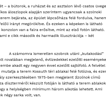
t – a bútorok, a ruházat és az asztalon lévő csatos üveg
csíkos áloszlopok alapján szerintem ugyancsak a szolnoki
terem bejárata, az épület lépcsőháza felé fordulva, hane
felőli irányt megörökítve. És ezeken a képeken is látható
OLNOK
konzolon van a falra erősítve, mint az első fotón látható.
ktív
 ami e cikk második és harmadik illusztrációja – két
ortál
Hasznos
A számomra ismeretlen szobrok utáni „kutakodási”
bSZ fiók
lt rovatában megjelenő, évtizedekkel ezelőtti eseményeke
Előfizetés
embe akadt egy negyven évvel ezelőtt sajtófotó. A felvétel
Kapcsolat
mutatja a terem Kossuth téri ablakai felé fotózva, és eze
ihály szerkesztésében 1975-ben megjelent
Szolnok
című
Adatkezelési tájékoztató
a díszterméről készült fotóján is látható a terem ablakok
Hirdetés
 hogy a helyiségben minimum három alkotás lehetett. Ami
k négy sarka volt, van.
TÉS