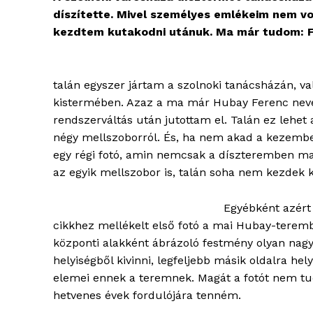
díszítette. Mivel személyes emlékeim nem vo
kezdtem kutakodni utánuk. Ma már tudom: F.
talán egyszer jártam a szolnoki tanácsházán, va
kistermében. Azaz a ma már Hubay Ferenc nevét
rendszerváltás után jutottam el. Talán ez lehet
négy mellszoborról. És, ha nem akad a kezemb
egy régi fotó, amin nemcsak a díszteremben ma 
az egyik mellszobor is, talán soha nem kezdek 
Egyébként azért 
cikkhez mellékelt első fotó a mai Hubay-teremb
központi alakként ábrázoló festmény olyan nagy
helyiségből kivinni, legfeljebb másik oldalra hely
elemei ennek a teremnek. Magát a fotót nem tu
hetvenes évek fordulójára tenném.