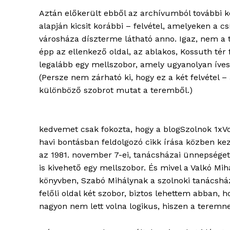
Aztán előkerült ebből az archívumból további ké
alapján kicsit korábbi – felvétel, amelyeken a 
városháza díszterme látható anno. Igaz, nem a 
épp az ellenkező oldal, az ablakos, Kossuth tér 
blogSZ
legalább egy mellszobor, amely ugyanolyan íves 
szubje
(Persze nem zárható ki, hogy ez a két felvétel –
élményp
különböző szobrot mutat a teremből.)
kedvemet csak fokozta, hogy a blogSzolnok 1xVo
havi bontásban feldolgozó cikk írása közben kez
az 1981. november 7-ei, tanácsházai ünnepséget 
is kivehető egy mellszobor. És mivel a Valkó M
könyvben, Szabó Mihálynak a szolnoki tanácsház
felőli oldal két szobor, biztos lehettem abban,
nagyon nem lett volna logikus, hiszen a teremne
ELŐFIZE