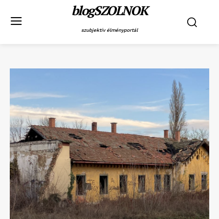
blogSZOLNOK
szubjektív élményportál