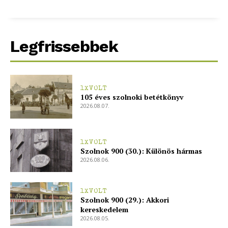
Legfrissebbek
1XVOLT
105 éves szolnoki betétkönyv
2026.08.07.
1XVOLT
Szolnok 900 (30.): Különös hármas
2026.08.06.
1XVOLT
Szolnok 900 (29.): Akkori
kereskedelem
2026.08.05.