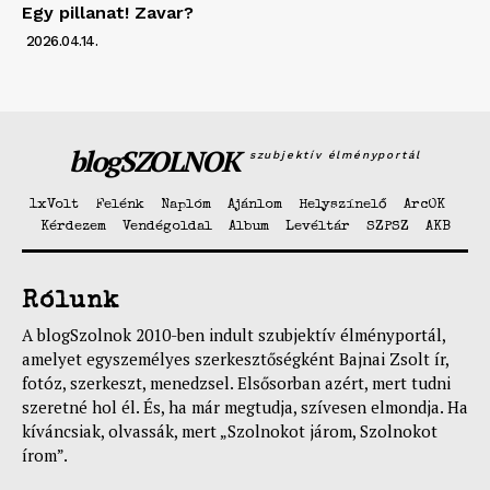
Egy pillanat! Zavar?
2026.04.14.
blogSZOLNOK
szubjektív élményportál
1xVolt
Felénk
Naplóm
Ajánlom
Helyszínelő
ArcOK
Kérdezem
Vendégoldal
Album
Levéltár
SZPSZ
AKB
Rólunk
A blogSzolnok 2010-ben indult szubjektív élményportál,
amelyet egyszemélyes szerkesztőségként Bajnai Zsolt ír,
fotóz, szerkeszt, menedzsel. Elsősorban azért, mert tudni
szeretné hol él. És, ha már megtudja, szívesen elmondja. Ha
kíváncsiak, olvassák, mert „Szolnokot járom, Szolnokot
írom”.