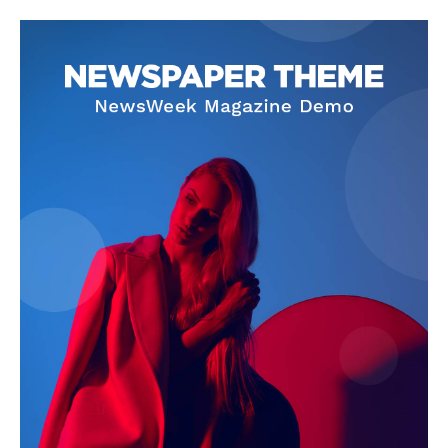
blogSZOLNOK
szubjektív élményportál
ELŐFIZETÉS
Hasznos