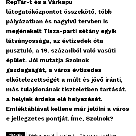
RepTár-t és a Várkapu
látogatóközpontot összekötő, több
pályázatban és nagyívű tervben is
megénekelt Tisza-parti sétány egyik
látványossága, az évtizedek óta
pusztuló, a 19. századból való vasúti
épület. Jól mutatja Szolnok
gazdagságát, a város évtizedes
elkötelezettségét a múlt és jövő iránti,
más tulajdonának tiszteletben tartását,
a helyiek érdeke elé helyezését.
Emléktáblával kellene már jelölni a város
e jellegzetes pontját. Íme, Szolnok?
CÍMKÉK
Egykori vasút
szolnok
Tisza-parti sétány