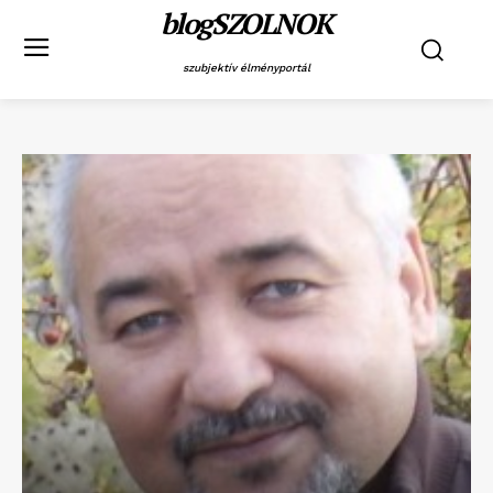
blogSZOLNOK
szubjektív élményportál