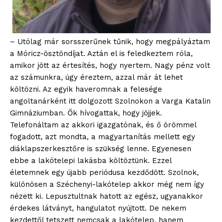
– Utólag már sorsszerűnek tűnik, hogy megpályáztam
a Móricz-ösztöndíjat. Aztán el is feledkeztem róla,
amikor jött az értesítés, hogy nyertem. Nagy pénz volt
az számunkra, úgy éreztem, azzal már át lehet
költözni. Az egyik haveromnak a felesége
angoltanárként itt dolgozott Szolnokon a Varga Katalin
Gimnáziumban. Ők hívogattak, hogy jöjjek.
Telefonáltam az akkori igazgatónak, és ő örömmel
fogadott, azt mondta, a magyartanítás mellett egy
diáklapszerkesztőre is szükség lenne. Egyenesen
ebbe a lakótelepi lakásba költöztünk. Ezzel
életemnek egy újabb periódusa kezdődött. Szolnok,
különösen a Széchenyi-lakótelep akkor még nem így
nézett ki. Lepusztultnak hatott az egész, ugyanakkor
érdekes látványt, hangulatot nyújtott. De nekem
kezdettől tetszett nemcsak a lakótelep, hanem