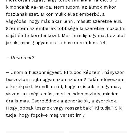
mert olyan tágas, nagy terek vannak arrafelé. S jó
blogSZOLNOK
kimondani: Ka-na-da. Nem tudom, az álmok mikor
szubjektív élményportál
foszlanak szét. Mikor múlik el az emberből a
vágyódás, hogy más akar lenni, másutt szeretne élni.
Szerintem az emberek többsége ki szeretne mozdulni
saját élete keretei közül. Mert mindig ugyanazt az utat
járjuk, mindig ugyanarra a buszra szállunk fel.
– Unod már?
– Unom a huszonnégyest. El tudod képzelni, hányszor
buszoztam rajta ugyanazon az úton? Talán előveszem
a kerékpárt. Mondhatnád, hogy az iskola is ugyanaz,
ELŐFIZETÉS
viszont az mégis más, mert minden osztály, minden
óra is más. Cserélődnek a generációk, a gyerekek.
Hogy jobbak lesznek vagy rosszabbak? Ki tudja? S ki
tudja, hogy fogok-e még verset írni?
Hasznos