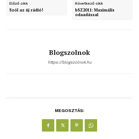
bSZ fiók
Előző cikk
Következő cikk
Szól az új rádió!
bSZ2011: Maximális
Előfizetés
odaadással
Kapcsolat
Adatkezelési tájékoztató
Hirdetés
Blogszolnok
https://blogszolnok.hu
MEGOSZTÁS: