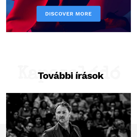
Kapcsolódó
További írások