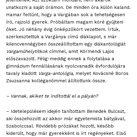
jelentenek. Azt szoktam mondani, nem akarok
unatkozni a saját órámon. De minden óra külön kaland.
Hamar feltűnt, hogy a Vargában sok a tehetségesen
író, rajzoló gyerek. Próbáltam magam köré gyűjteni
őket. Jó néhány évig önképzőkört vezettem. Írtuk,
szerkesztettük a Vargánya című diáklapot, s már
kilencvennégyben összeállítottam egy diákantológiát
Vargaműhelytitkok
címmel, amit Körmendi Lajos
előszavazott. Félig-meddig ennek a folytatása a
gimnázium fennállásának nyolcvanadik évfordulójára
tavaly kiadott
Varga-antológia
, melyet Kovácsné Boros
Zsuzsanna kolléganőmmel állítottunk össze.
– Vannak, akiket te indítottál el a pályán?
– Idetelepülésem idején tanítottam Benedek Bulcsút,
aki összehozott az akkor már egyetemista bátyjával,
Szabolccsal. Rövidebb prózákat hozott, később
kiderült, hogy már gyerekként is írt regényeket. Első