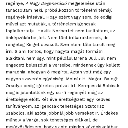
regénye,
A Nagy Degeneráció
megjelenése után
tanácsoltam neki, próbálkozzon történelmi témájú
regények írásával. Hogy ezért vagy sem, de eddigi
művei azt mutatják, a történelem igencsak
foglalkoztatja. Haklik Norbertet nem tanítottam, az
önképzőkörbe járt. Nem tűnt írókarakternek, de
rengeteg Kinget olvasott. Szerintem tőle tanult meg
írni. S ami fontos, hogy hagyta magát formálni,
alakítani, nem úgy, mint például Mrena Juli. Juli nem
engedett beleszólni a verseibe, mindennek úgy kellett
maradnia, ahogyan ő megírta. Aztán volt még egy
nagyon szuverén egyéniség, Molnár H. Magor. Balogh
Orsolya pedig ígéretes prózát írt. Kerepeszki Robinak
meg is jelentettünk egy sci-fi regényét még az
érettségije előtt. Két éve érettségizett egy kedves
tanítványom, az igencsak tehetséges Szutorisz
Szabolcs, aki azóta jobbnál jobb verseket ír. Érdekes
műhely a Varga, sok tehetséges diákkal, de
meggyőződésem, hogy szinte minden középiskolában