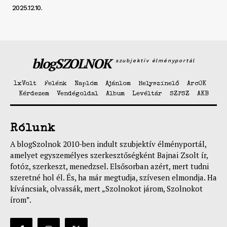
2025.12.10.
blogSZOLNOK
szubjektív élményportál
1xVolt
Felénk
Naplóm
Ajánlom
Helyszínelő
ArcOK
Kérdezem
Vendégoldal
Album
Levéltár
SZPSZ
AKB
Rólunk
A blogSzolnok 2010-ben indult szubjektív élményportál,
amelyet egyszemélyes szerkesztőségként Bajnai Zsolt ír,
fotóz, szerkeszt, menedzsel. Elsősorban azért, mert tudni
szeretné hol él. És, ha már megtudja, szívesen elmondja. Ha
kíváncsiak, olvassák, mert „Szolnokot járom, Szolnokot
írom”.