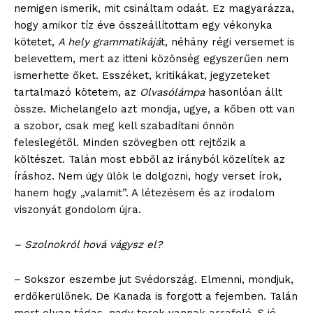
nemigen ismerik, mit csináltam odaát. Ez magyarázza,
hogy amikor tíz éve összeállítottam egy vékonyka
kötetet,
A hely grammatikájá
t, néhány régi versemet is
belevettem, mert az itteni közönség egyszerűen nem
ismerhette őket. Esszéket, kritikákat, jegyzeteket
tartalmazó kötetem, az
Olvasólámpa
hasonlóan állt
össze. Michelangelo azt mondja, ugye, a kőben ott van
a szobor, csak meg kell szabadítani önnön
feleslegétől. Minden szövegben ott rejtőzik a
költészet. Talán most ebből az irányból közelítek az
íráshoz. Nem úgy ülök le dolgozni, hogy verset írok,
hanem hogy „valamit”. A létezésem és az irodalom
viszonyát gondolom újra.
– Szolnokról hová vágysz el?
– Sokszor eszembe jut Svédország. Elmenni, mondjuk,
erdőkerülőnek. De Kanada is forgott a fejemben. Talán