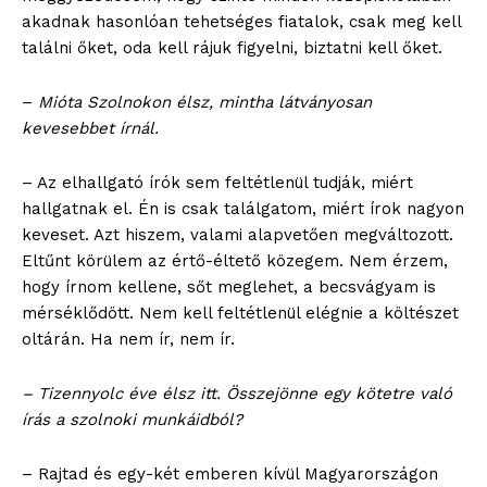
akadnak hasonlóan tehetséges fiatalok, csak meg kell
találni őket, oda kell rájuk figyelni, biztatni kell őket.
–
Mióta Szolnokon élsz, mintha látványosan
kevesebbet írnál.
– Az elhallgató írók sem feltétlenül tudják, miért
hallgatnak el. Én is csak találgatom, miért írok nagyon
keveset. Azt hiszem, valami alapvetően megváltozott.
Eltűnt körülem az értő-éltető közegem. Nem érzem,
hogy írnom kellene, sőt meglehet, a becsvágyam is
mérséklődött. Nem kell feltétlenül elégnie a költészet
oltárán. Ha nem ír, nem ír.
– Tizennyolc éve élsz itt. Összejönne egy kötetre való
írás a szolnoki munkáidból?
– Rajtad és egy-két emberen kívül Magyarországon