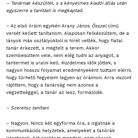
– Tanárnak készültél, s a kényelmes kiadói állás után
egyszerre a tanítást is megkaptad.
– Az első óráim egyikén Arany János
Ősszel
című
versét kellett tanítanom. Alaposan felkészültem, de a
lányok más osztályokból is hírét vették, hogy fiatal
tanár érkezett, s megtelt a terem. Akkor
szembesültem vele, nem elég tudni az anyagot, a
tantermet is uralni kell. Küzdelmes idők jöttek, s
nagyon hosszú folyamat eredményeként tudtam elérni,
hogy tűrhető fegyelem legyen az óráimon. Arra viszont
rájöttem, hogy a tanárság nem azonos a
végzettséggel, a tanár az lesz, formálódik.
– Szeretsz tanítani
– Nagyon. Nincs két egyforma óra, s izgatnak a
kommunikációs helyzetek, amelyeket a tanórák