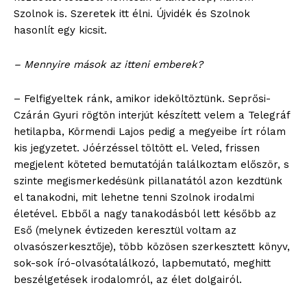
Szolnok is. Szeretek itt élni. Újvidék és Szolnok
hasonlít egy kicsit.
– Mennyire mások az itteni emberek?
– Felfigyeltek ránk, amikor ideköltöztünk. Seprősi-
Czárán Gyuri rögtön interjút készített velem a Telegráf
hetilapba, Körmendi Lajos pedig a megyeibe írt rólam
kis jegyzetet. Jóérzéssel töltött el. Veled, frissen
megjelent köteted bemutatóján találkoztam először, s
szinte megismerkedésünk pillanatától azon kezdtünk
el tanakodni, mit lehetne tenni Szolnok irodalmi
életével. Ebből a nagy tanakodásból lett később az
Eső (melynek évtizeden keresztül voltam az
olvasószerkesztője), több közösen szerkesztett könyv,
sok-sok író-olvasótalálkozó, lapbemutató, meghitt
beszélgetések irodalomról, az élet dolgairól.