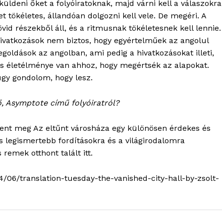
TÉS
küldeni őket a folyóiratoknak, majd várni kell a válaszokra
 tökéletes, állandóan dolgozni kell vele. De megéri. A
id részekből áll, és a ritmusnak tökéletesnek kell lennie.
 hivatkozások nem biztos, hogy egyértelműek az angolul
goldások az angolban, ami pedig a hivatkozásokat illeti,
és életélménye van ahhoz, hogy megértsék az alapokat.
úgy gondolom, hogy lesz.
, Asymptote című folyóiratról?
lent meg Az eltűnt városháza egy különösen érdekes és
s legismertebb fordításokra és a világirodalomra
 remek otthont talált itt.
06/translation-tuesday-the-vanished-city-hall-by-zsolt-