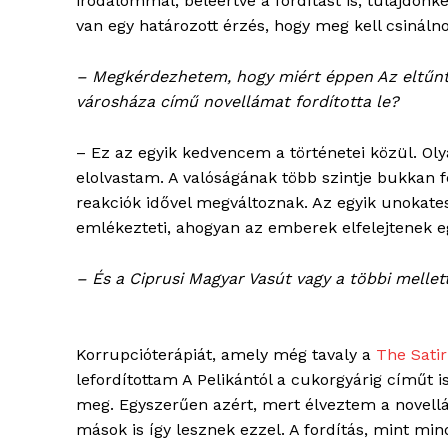
irodalommal, beleértve a fordítást is, tulajdon
van egy határozott érzés, hogy meg kell csinálno
– Megkérdezhetem, hogy miért éppen Az eltűn
városháza című novellámat fordította le?
blogSZ
szubje
– Ez az egyik kedvencem a történetei közül. Ol
élményp
elolvastam. A valóságának több szintje bukkan f
reakciók idővel megváltoznak. Az egyik unokates
emlékezteti, ahogyan az emberek elfelejtenek eg
– És a Ciprusi Magyar Vasút vagy a többi mellet
Korrupcióterápiát, amely még tavaly a
The Satir
lefordítottam A Pelikántól a cukorgyárig címűt is
meg. Egyszerűen azért, mert élveztem a novellá
mások is így lesznek ezzel. A fordítás, mint min