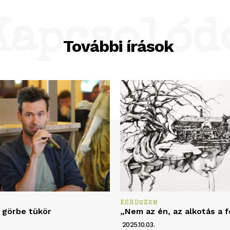
Kapcsolód
További írások
KÉRDEZEM
 görbe tükör
„Nem az én, az alkotás a 
2025.10.03.