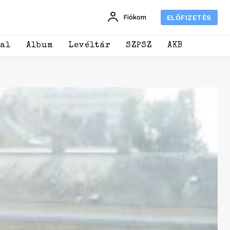
Fiókom
ELŐFIZETÉS
dal
Album
Levéltár
SZPSZ
AKB