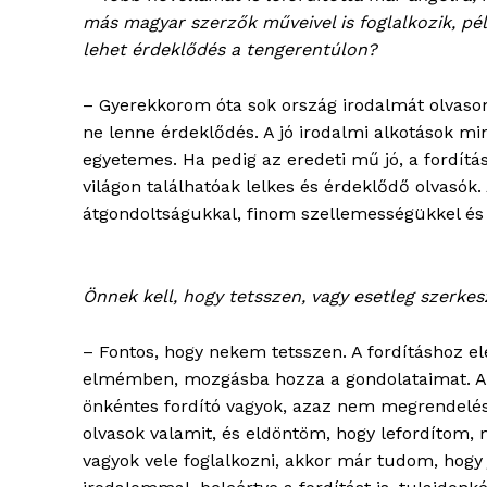
más magyar szerzők műveivel is foglalkozik, péld
lehet érdeklődés a tengerentúlon?
– Gyerekkorom óta sok ország irodalmát olvaso
ne lenne érdeklődés. A jó irodalmi alkotások mi
egyetemes. Ha pedig az eredeti mű jó, a fordít
világon találhatóak lelkes és érdeklődő olvasók
átgondoltságukkal, finom szellemességükkel é
Önnek kell, hogy tetsszen, vagy esetleg szerkes
– Fontos, hogy nekem tetsszen. A fordításhoz el
elmémben, mozgásba hozza a gondolataimat. A fo
önkéntes fordító vagyok, azaz nem megrendel
olvasok valamit, és eldöntöm, hogy lefordítom,
vagyok vele foglalkozni, akkor már tudom, hogy