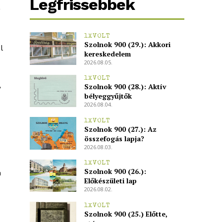
Legfrissebbek
1XVOLT
Szolnok 900 (29.): Akkori
l
kereskedelem
2026.08.05.
1XVOLT
,
Szolnok 900 (28.): Aktív
bélyeggyűjtők
2026.08.04.
1XVOLT
Szolnok 900 (27.): Az
összefogás lapja?
2026.08.03.
1XVOLT
Szolnok 900 (26.):
n
Előkészületi lap
2026.08.02.
1XVOLT
Szolnok 900 (25.) Előtte,