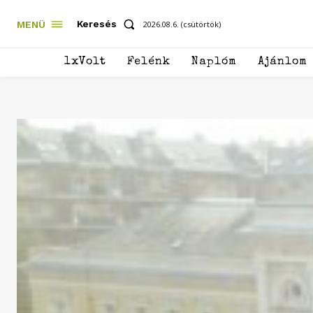
Keresés
MENÜ
2026.08.6. (csütörtök)
1xVolt
Felénk
Naplóm
Ajánlom