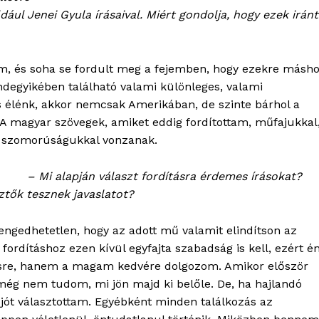
ául Jenei Gyula írásaival. Miért gondolja, hogy ezek iránt
m, és soha se fordult meg a fejemben, hogy ezekre másho
ndegyikében található valami különleges, valami
ás élénk, akkor nemcsak Amerikában, de szinte bárhol a
. A magyar szövegek, amiket eddig fordítottam, műfajukkal
s szomorúságukkal vonzanak.
– Mi alapján választ fordításra érdemes írásokat?
ztők tesznek javaslatot?
engedhetetlen, hogy az adott mű valamit elindítson az
rdításhoz ezen kívül egyfajta szabadság is kell, ezért é
ésre, hanem a magam kedvére dolgozom. Amikor először
 még nem tudom, mi jön majd ki belőle. De, ha hajlandó
 jót választottam. Egyébként minden találkozás az