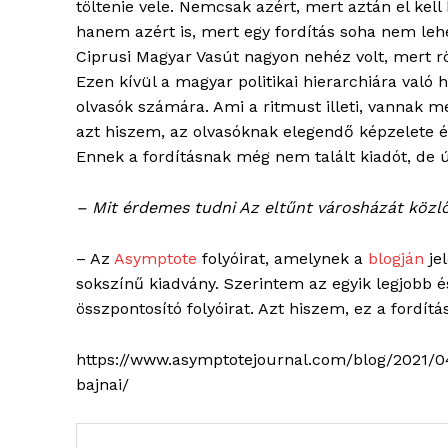
ELŐFIZE
töltenie vele. Nemcsak azért, mert aztán el kell 
hanem azért is, mert egy fordítás soha nem lehet
Ciprusi Magyar Vasút nagyon nehéz volt, mert röv
Ezen kívül a magyar politikai hierarchiára való
olvasók számára. Ami a ritmust illeti, vannak me
azt hiszem, az olvasóknak elegendő képzelete 
Ennek a fordításnak még nem talált kiadót, de 
– Mit érdemes tudni Az eltűnt városházát közlő
– Az
Asymptote
folyóirat, amelynek a
blogján
je
sokszínű kiadvány. Szerintem az egyik legjobb é
összpontosító folyóirat. Azt hiszem, ez a fordítás
https://www.asymptotejournal.com/blog/2021/04/
bajnai/