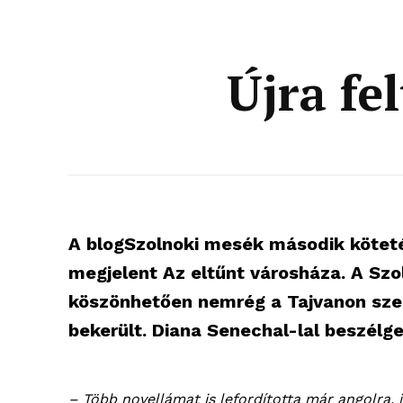
Újra fe
A blogSzolnoki mesék második köteté
megjelent Az eltűnt városháza. A Szo
köszönhetően nemrég a Tajvanon szer
bekerült. Diana Senechal-lal beszélge
– Több novellámat is lefordította már angolra, i