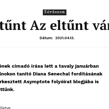
Kérdezem
ltűnt Az eltűnt v
Dátum:
2021.04.13.
nek címadó írása lett a tavaly januárban
lnokon tanító Diana Senechal fordításának
kesztett Asymptote folyóirat blogjába is
ttünk.
lletve