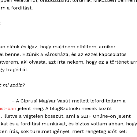
képpen véletlenül, öntudatlanul történik. Miközben bennem
m a fordítást.
t
OLNOK
ktív
yan élénk és igaz, hogy majdnem elhittem, amikor
ortál
el benne. Eltűnik a városháza, és az ezzel kapcsolatos
Hasznos
tvérem, aki olvasta, azt írta nekem, hogy ez a történet ar
y tragédiát.
bSZ fiók
t mi szólt?
Előfizetés
Kapcsolat
– A Ciprusi Magyar Vasút mellett lefordítottam a
Adatkezelési tájékoztató
ist-ban
jelent meg. A blogSzolnoki mesék közül
Hirdetés
, illetve a Végtelen bosszút, ami a SZIF Online-on jelent
kat és a fordítási munkákat, és biztos voltam abban, hogy
den írás, sok türelmet igényel, mert rengeteg időt kell