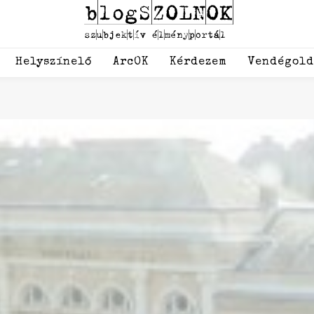
Helyszínelő
ArcOK
Kérdezem
Vendégol