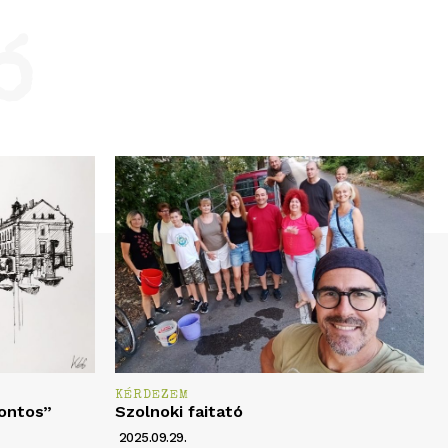
ó
KÉRDEZEM
fontos”
Szolnoki faitató
2025.09.29.