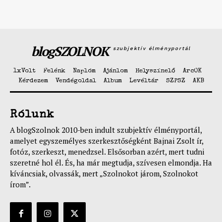
blogSZOLNOK
szubjektív élményportál
1xVolt
Felénk
Naplóm
Ajánlom
Helyszínelő
ArcOK
Kérdezem
Vendégoldal
Album
Levéltár
SZPSZ
AKB
Rólunk
A blogSzolnok 2010-ben indult szubjektív élményportál,
amelyet egyszemélyes szerkesztőségként Bajnai Zsolt ír,
fotóz, szerkeszt, menedzsel. Elsősorban azért, mert tudni
szeretné hol él. És, ha már megtudja, szívesen elmondja. Ha
kíváncsiak, olvassák, mert „Szolnokot járom, Szolnokot
írom”.