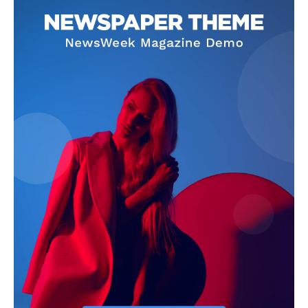
blogSZOLNOK
szubjektív élményportál
ELŐFIZETÉS
Hasznos